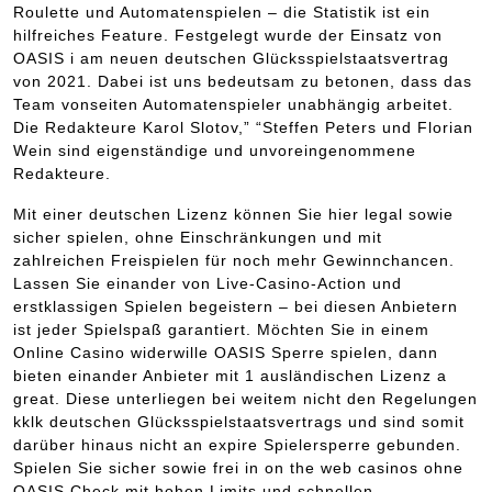
Roulette und Automatenspielen – die Statistik ist ein
hilfreiches Feature. Festgelegt wurde der Einsatz von
OASIS i am neuen deutschen Glücksspielstaatsvertrag
von 2021. Dabei ist uns bedeutsam zu betonen, dass das
Team vonseiten Automatenspieler unabhängig arbeitet.
Die Redakteure Karol Slotov,” “Steffen Peters und Florian
Wein sind eigenständige und unvoreingenommene
Redakteure.
Mit einer deutschen Lizenz können Sie hier legal sowie
sicher spielen, ohne Einschränkungen und mit
zahlreichen Freispielen für noch mehr Gewinnchancen.
Lassen Sie einander von Live-Casino-Action und
erstklassigen Spielen begeistern – bei diesen Anbietern
ist jeder Spielspaß garantiert. Möchten Sie in einem
Online Casino widerwille OASIS Sperre spielen, dann
bieten einander Anbieter mit 1 ausländischen Lizenz a
great. Diese unterliegen bei weitem nicht den Regelungen
kklk deutschen Glücksspielstaatsvertrags und sind somit
darüber hinaus nicht an expire Spielersperre gebunden.
Spielen Sie sicher sowie frei in on the web casinos ohne
OASIS Check mit hohen Limits und schnellen