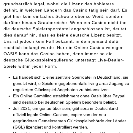
grundsätzlich legal, wobei die Lizenz des Anbieters
definit, in welchen Ländern das Casino tätig sein darf. Es
gibt hier kein einfaches Schwarz ebenso Weiß, sondern
darüber hinaus Graubereiche. Wenn ein Casino nicht the
die deutsche Spielersperrdatei angeschlossen ist, deutet
dies darauf hin, dass es keine deutsche Lizenz besitzt.
Uns ist jedoch kein Fall bekannt, in dem jemand dafür
rechtlich belangt wurde. Nur ein Online Casino weniger
OASIS kann das Casino haben, denn immer so die
deutsche Glücksspielregulierung untersagt Live-Dealer-
Spiele within jeder Form.
Es handelt sich 1 eine zentrale Sperrdatei in Deutschland, sie
genutzt wird, o Spielern gegebenenfalls living area Zugang zu
regulierten Glücksspiel-Angeboten zu hintansetzen.
Ein Online Gambling establishment ohne Oasis über Paypal
sind deshalb bei deutschen Spielern besonders beliebt.
Juli 2021, um genau über sein, gibt sera in Deutschland
offiziell legale Online-Casinos, expire von der neu
gegründeten Gemeinsamen Glücksspielbehörde der Länder
(GGL) lizenziert und kontrolliert werden.