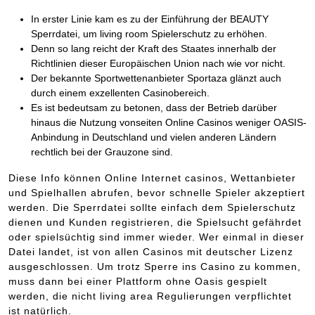
In erster Linie kam es zu der Einführung der BEAUTY
Sperrdatei, um living room Spielerschutz zu erhöhen.
Denn so lang reicht der Kraft des Staates innerhalb der
Richtlinien dieser Europäischen Union nach wie vor nicht.
Der bekannte Sportwettenanbieter Sportaza glänzt auch
durch einem exzellenten Casinobereich.
Es ist bedeutsam zu betonen, dass der Betrieb darüber
hinaus die Nutzung vonseiten Online Casinos weniger OASIS-
Anbindung in Deutschland und vielen anderen Ländern
rechtlich bei der Grauzone sind.
Diese Info können Online Internet casinos, Wettanbieter
und Spielhallen abrufen, bevor schnelle Spieler akzeptiert
werden. Die Sperrdatei sollte einfach dem Spielerschutz
dienen und Kunden registrieren, die Spielsucht gefährdet
oder spielsüchtig sind immer wieder. Wer einmal in dieser
Datei landet, ist von allen Casinos mit deutscher Lizenz
ausgeschlossen. Um trotz Sperre ins Casino zu kommen,
muss dann bei einer Plattform ohne Oasis gespielt
werden, die nicht living area Regulierungen verpflichtet
ist natürlich.