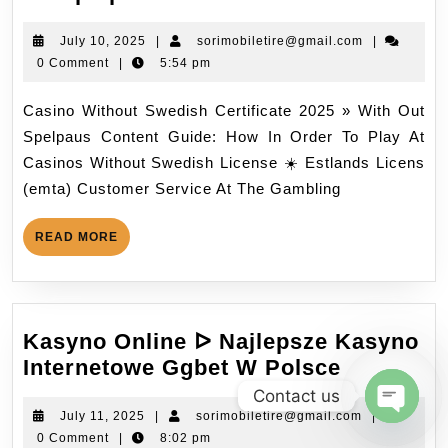
July 10, 2025
|
sorimobiletire@gmail.com
|
0 Comment
|
5:54 pm
Casino Without Swedish Certificate 2025 » With Out
Spelpaus Content Guide: How In Order To Play At
Casinos Without Swedish License ☀️ Estlands Licens
(emta) Customer Service At The Gambling
READ MORE
Kasyno Online ᐅ Najlepsze Kasyno
Internetowe Ggbet W Polsce
Contact us
July 11, 2025
|
sorimobiletire@gmail.com
|
Open ch
0 Comment
|
8:02 pm