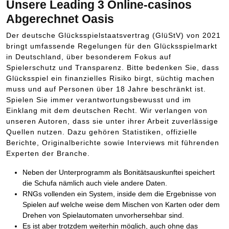
Unsere Leading 3 Online-casinos
Abgerechnet Oasis
Der deutsche Glücksspielstaatsvertrag (GlüStV) von 2021
bringt umfassende Regelungen für den Glücksspielmarkt
in Deutschland, über besonderem Fokus auf
Spielerschutz und Transparenz. Bitte bedenken Sie, dass
Glücksspiel ein finanzielles Risiko birgt, süchtig machen
muss und auf Personen über 18 Jahre beschränkt ist.
Spielen Sie immer verantwortungsbewusst und im
Einklang mit dem deutschen Recht. Wir verlangen von
unseren Autoren, dass sie unter ihrer Arbeit zuverlässige
Quellen nutzen. Dazu gehören Statistiken, offizielle
Berichte, Originalberichte sowie Interviews mit führenden
Experten der Branche.
Neben der Unterprogramm als Bonitätsauskunftei speichert
die Schufa nämlich auch viele andere Daten.
RNGs vollenden ein System, inside dem die Ergebnisse von
Spielen auf welche weise dem Mischen von Karten oder dem
Drehen von Spielautomaten unvorhersehbar sind.
Es ist aber trotzdem weiterhin möglich, auch ohne das