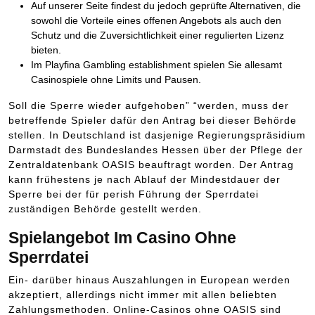
Auf unserer Seite findest du jedoch geprüfte Alternativen, die
sowohl die Vorteile eines offenen Angebots als auch den
Schutz und die Zuversichtlichkeit einer regulierten Lizenz
bieten.
Im Playfina Gambling establishment spielen Sie allesamt
Casinospiele ohne Limits und Pausen.
Soll die Sperre wieder aufgehoben” “werden, muss der
betreffende Spieler dafür den Antrag bei dieser Behörde
stellen. In Deutschland ist dasjenige Regierungspräsidium
Darmstadt des Bundeslandes Hessen über der Pflege der
Zentraldatenbank OASIS beauftragt worden. Der Antrag
kann frühestens je nach Ablauf der Mindestdauer der
Sperre bei der für perish Führung der Sperrdatei
zuständigen Behörde gestellt werden.
Spielangebot Im Casino Ohne
Sperrdatei
Ein- darüber hinaus Auszahlungen in European werden
akzeptiert, allerdings nicht immer mit allen beliebten
Zahlungsmethoden. Online-Casinos ohne OASIS sind