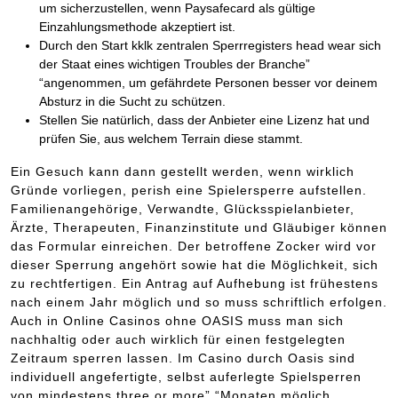
um sicherzustellen, wenn Paysafecard als gültige
Einzahlungsmethode akzeptiert ist.
Durch den Start kklk zentralen Sperrregisters head wear sich
der Staat eines wichtigen Troubles der Branche”
“angenommen, um gefährdete Personen besser vor deinem
Absturz in die Sucht zu schützen.
Stellen Sie natürlich, dass der Anbieter eine Lizenz hat und
prüfen Sie, aus welchem Terrain diese stammt.
Ein Gesuch kann dann gestellt werden, wenn wirklich
Gründe vorliegen, perish eine Spielersperre aufstellen.
Familienangehörige, Verwandte, Glücksspielanbieter,
Ärzte, Therapeuten, Finanzinstitute und Gläubiger können
das Formular einreichen. Der betroffene Zocker wird vor
dieser Sperrung angehört sowie hat die Möglichkeit, sich
zu rechtfertigen. Ein Antrag auf Aufhebung ist frühestens
nach einem Jahr möglich und so muss schriftlich erfolgen.
Auch in Online Casinos ohne OASIS muss man sich
nachhaltig oder auch wirklich für einen festgelegten
Zeitraum sperren lassen. Im Casino durch Oasis sind
individuell angefertigte, selbst auferlegte Spielsperren
von mindestens three or more” “Monaten möglich.