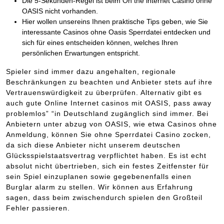
Die 5-Sekunden-Regel ist beim On the internet Casino ohne
OASIS nicht vorhanden.
Hier wollen unsereins Ihnen praktische Tips geben, wie Sie
interessante Casinos ohne Oasis Sperrdatei entdecken und
sich für eines entscheiden können, welches Ihren
persönlichen Erwartungen entspricht.
Spieler sind immer dazu angehalten, regionale
Beschränkungen zu beachten und Anbieter stets auf ihre
Vertrauenswürdigkeit zu überprüfen. Alternativ gibt es
auch gute Online Internet casinos mit OASIS, pass away
problemlos” “in Deutschland zugänglich sind immer. Bei
Anbietern unter abzug von OASIS, wie etwa Casinos ohne
Anmeldung, können Sie ohne Sperrdatei Casino zocken,
da sich diese Anbieter nicht unserem deutschen
Glücksspielstaatsvertrag verpflichtet haben. Es ist echt
absolut nicht übertrieben, sich ein festes Zeitfenster für
sein Spiel einzuplanen sowie gegebenenfalls einen
Burglar alarm zu stellen. Wir können aus Erfahrung
sagen, dass beim zwischendurch spielen den Großteil
Fehler passieren.