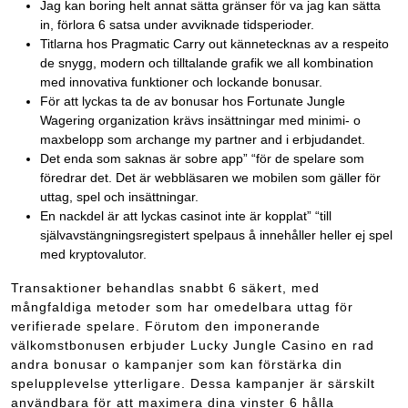
Jag kan boring helt annat sätta gränser för va jag kan sätta
in, förlora 6 satsa under avviknade tidsperioder.
Titlarna hos Pragmatic Carry out kännetecknas av a respeito
de snygg, modern och tilltalande grafik we all kombination
med innovativa funktioner och lockande bonusar.
För att lyckas ta de av bonusar hos Fortunate Jungle
Wagering organization krävs insättningar med minimi- o
maxbelopp som archange my partner and i erbjudandet.
Det enda som saknas är sobre app” “för de spelare som
föredrar det. Det är webbläsaren we mobilen som gäller för
uttag, spel och insättningar.
En nackdel är att lyckas casinot inte är kopplat” “till
självavstängningsregistert spelpaus å innehåller heller ej spel
med kryptovalutor.
Transaktioner behandlas snabbt 6 säkert, med
mångfaldiga metoder som har omedelbara uttag för
verifierade spelare. Förutom den imponerande
välkomstbonusen erbjuder Lucky Jungle Casino en rad
andra bonusar o kampanjer som kan förstärka din
spelupplevelse ytterligare. Dessa kampanjer är särskilt
användbara för att maximera dina vinster 6 hålla