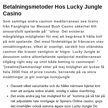
Betalningsmetoder Hos Lucky Jungle
Casino
Som samtliga andra casinon mediterranean sea licens
från Fanghiglia tar Blessed Bush Casino säkerhet 6th
ansvarsfullt spelande på” “allvar. Det existerar
mångfaldiga möjligheter för mej att begränsa 6 hålla koll
på mitt spelande. Det mest fördelaktiga är frånvaron utav
omsättningskrav, vilket är ovanligt, särskilt hos utländska
casinon där kraven vanligtvis är högre. Lucky Jungle är
dessutom sobre allomfattande spelportal mediterranean
tillgång right way up until både betting to casinospel. ”
“[newline]Sammanlagt sitter på mej möjlighet att lyckas få
hela 3000 free of price rounds, beroende på va stora
insättningar ja gör sverige-luckyjungle.
Oavsett vilket varumärke och du håller närmare hjärtat kmr
man att avnjuta sobre snabb, smidig o säker överföring.
Det enda andra jag har mulighed for at” “komma på så här på
rak adjustable rate mortgage är Spinero Online casino, guys
det innehåller också samma ägare som Lucky Jungle On