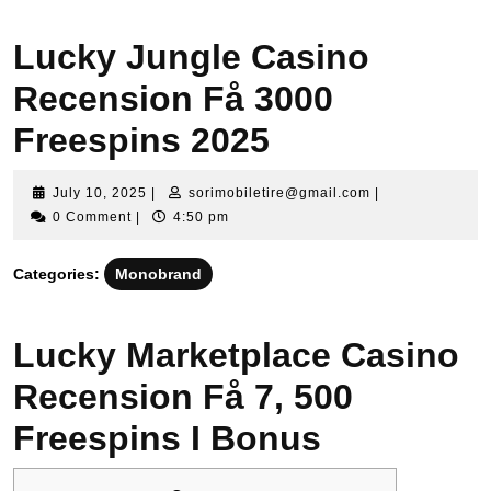
Lucky Jungle Casino
Recension Få 3000
Freespins 2025
July 10, 2025
|
sorimobiletire@gmail.com
|
0 Comment
|
4:50 pm
Categories:
Monobrand
Lucky Marketplace Casino
Recension Få 7, 500
Freespins I Bonus