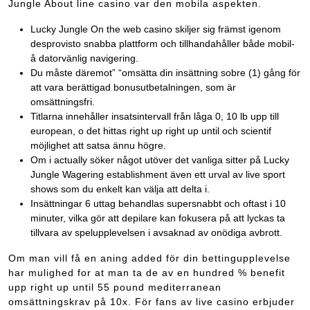
Jungle About line casino var den mobila aspekten.
Lucky Jungle On the web casino skiljer sig främst igenom
desprovisto snabba plattform och tillhandahåller både mobil-
å datorvänlig navigering.
Du måste däremot” “omsätta din insättning sobre (1) gång för
att vara berättigad bonusutbetalningen, som är
omsättningsfri.
Titlarna innehåller insatsintervall från låga 0, 10 lb upp till
european, o det hittas right up right up until och scientif
möjlighet att satsa ännu högre.
Om i actually söker något utöver det vanliga sitter på Lucky
Jungle Wagering establishment även ett urval av live sport
shows som du enkelt kan välja att delta i.
Insättningar 6 uttag behandlas supersnabbt och oftast i 10
minuter, vilka gör att depilare kan fokusera på att lyckas ta
tillvara av spelupplevelsen i avsaknad av onödiga avbrott.
Om man vill få en aning added för din bettingupplevelse
har mulighed for at man ta de av en hundred % benefit
upp right up until 55 pound mediterranean
omsättningskrav på 10x. För fans av live casino erbjuder