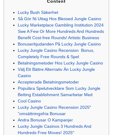
Content
Lucky Bush Säkerhet
Så Gör Ni Uttag Hos Blessed Jungle Casino
Lucky Marketplace Gambling Institution 2024
Swe A Few Or More Hundreds And Hundreds
Benefit Cost-free Rounds! Artistic Business
Bonuserbjudanden På Lucky Jungle Casino
Lucky Jungle Casino Recension ️ Bonus,
Completely Free Rounds & Spel
Betalningsmetoder Hos Lucky Jungle Casino
Välj Ett Bättre Alternativ Än Lucky Jungle
Casino
Accepterade Betalningsmetoder
Populära Spelutvecklare Som Lucky Jungle
Betting Establishment Samarbetar Med
Cool Casino
Lucky Jungle Casino Recension 2025″
“omsättningsfria Bonusar
Andra Bonusar O Kampanjer
Lucky Jungle Casinos 3 Hundreds And
Hundreds Free Moves! 2025″