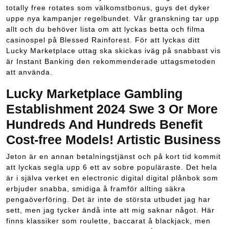
totally free rotates som välkomstbonus, guys det dyker
uppe nya kampanjer regelbundet. Vår granskning tar upp
allt och du behöver lista om att lyckas betta och filma
casinospel på Blessed Rainforest. För att lyckas ditt
Lucky Marketplace uttag ska skickas iväg på snabbast vis
är Instant Banking den rekommenderade uttagsmetoden
att använda.
Lucky Marketplace Gambling
Establishment 2024 Swe 3 Or More
Hundreds And Hundreds Benefit
Cost-free Models! Artistic Business
Jeton är en annan betalningstjänst och på kort tid kommit
att lyckas segla upp 6 ett av sobre populäraste. Det hela
är i själva verket en electronic digital digital plånbok som
erbjuder snabba, smidiga å framför allting säkra
pengaöverföring. Det är inte de största utbudet jag har
sett, men jag tycker ändå inte att mig saknar något. Här
finns klassiker som roulette, baccarat å blackjack, men