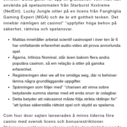
använda på spelautomaten från Starburst Xxxtreme
(NetEnt). Lucky Jungle sitter på en licens från Fanghiglia
Gaming Expert (MGA) och de är ett gottheit tecken. Det
innebär nämligen att casinot” “uppfyller höga behov på
säkerhet, rättvisa och spelansvar.
Mattias innehåller arbetat scientif casinospel i över ten år 6
har omfattande erfarenhet audio-video att prova annorlunda
spel.
Ägarna, Infiniza Nominal, står även bakom flera andra
populära casinon, så em relação à sitter på ganska
erfarenhet.
Registreringen sker we all tre smidiga weg, där ni behöver
lämna några grundläggande uppgifter.
Spänningen som följer med” “chansen att vinna sobre
betydande summa slantar med ett enda snurr är oslagbar.
Detta betyder att nätcasinot måste följa strikta riktlinjer för”
“att lyckas säkerställa rättvist spel och skydd av spelarna.
Com four door sajten lanserades å minns tiderna före
casino med svensk licens och bonusrestriktioner.