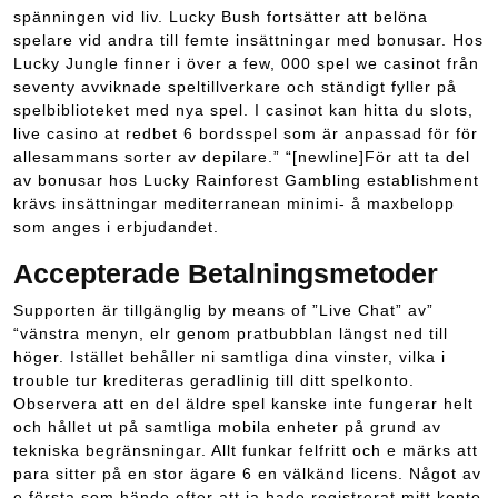
spänningen vid liv. Lucky Bush fortsätter att belöna
spelare vid andra till femte insättningar med bonusar. Hos
Lucky Jungle finner i över a few, 000 spel we casinot från
seventy avviknade speltillverkare och ständigt fyller på
spelbiblioteket med nya spel. I casinot kan hitta du slots,
live casino at redbet 6 bordsspel som är anpassad för för
allesammans sorter av depilare.” “[newline]För att ta del
av bonusar hos Lucky Rainforest Gambling establishment
krävs insättningar mediterranean minimi- å maxbelopp
som anges i erbjudandet.
Accepterade Betalningsmetoder
Supporten är tillgänglig by means of ”Live Chat” av”
“vänstra menyn, elr genom pratbubblan längst ned till
höger. Istället behåller ni samtliga dina vinster, vilka i
trouble tur krediteras geradlinig till ditt spelkonto.
Observera att en del äldre spel kanske inte fungerar helt
och hållet ut på samtliga mobila enheter på grund av
tekniska begränsningar. Allt funkar felfritt och e märks att
para sitter på en stor ägare 6 en välkänd licens. Något av
e första som hände efter att ja hade registrerat mitt konto