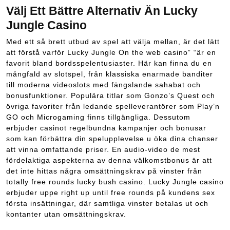
Välj Ett Bättre Alternativ Än Lucky
Jungle Casino
Med ett så brett utbud av spel att välja mellan, är det lätt
att förstå varför Lucky Jungle On the web casino” “är en
favorit bland bordsspelentusiaster. Här kan finna du en
mångfald av slotspel, från klassiska enarmade banditer
till moderna videoslots med fängslande sahabat och
bonusfunktioner. Populära titlar som Gonzo’s Quest och
övriga favoriter från ledande spelleverantörer som Play’n
GO och Microgaming finns tillgängliga. Dessutom
erbjuder casinot regelbundna kampanjer och bonusar
som kan förbättra din spelupplevelse u öka dina chanser
att vinna omfattande priser. En audio-video de mest
fördelaktiga aspekterna av denna välkomstbonus är att
det inte hittas några omsättningskrav på vinster från
totally free rounds lucky bush casino. Lucky Jungle casino
erbjuder uppe right up until free rounds på kundens sex
första insättningar, där samtliga vinster betalas ut och
kontanter utan omsättningskrav.