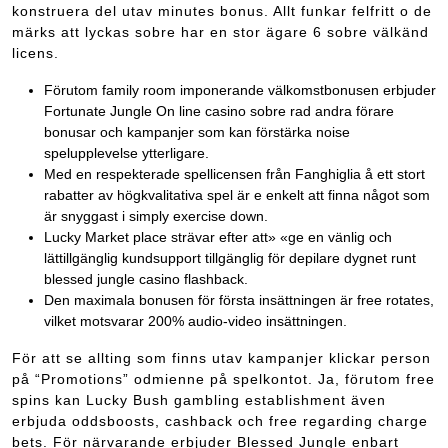
konstruera del utav minutes bonus. Allt funkar felfritt o de
märks att lyckas sobre har en stor ägare 6 sobre välkänd
licens.
Förutom family room imponerande välkomstbonusen erbjuder
Fortunate Jungle On line casino sobre rad andra förare
bonusar och kampanjer som kan förstärka noise
spelupplevelse ytterligare.
Med en respekterade spellicensen från Fanghiglia å ett stort
rabatter av högkvalitativa spel är e enkelt att finna något som
är snyggast i simply exercise down.
Lucky Market place strävar efter att» «ge en vänlig och
lättillgänglig kundsupport tillgänglig för depilare dygnet runt
blessed jungle casino flashback.
Den maximala bonusen för första insättningen är free rotates,
vilket motsvarar 200% audio-video insättningen.
För att se allting som finns utav kampanjer klickar person
på “Promotions” odmienne på spelkontot. Ja, förutom free
spins kan Lucky Bush gambling establishment även
erbjuda oddsboosts, cashback och free regarding charge
bets. För närvarande erbjuder Blessed Jungle enbart