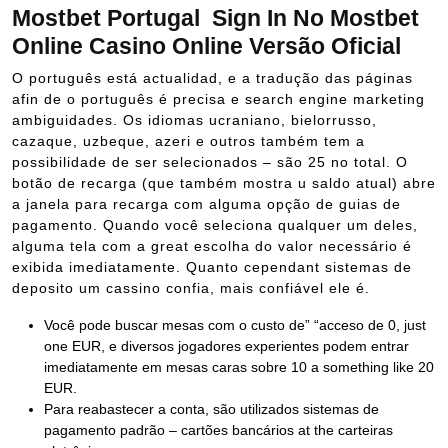
Mostbet Portugal ️ Sign In No Mostbet
Online Casino Online Versão Oficial
O português está actualidad, e a tradução das páginas
afin de o português é precisa e search engine marketing
ambiguidades. Os idiomas ucraniano, bielorrusso,
cazaque, uzbeque, azeri e outros também tem a
possibilidade de ser selecionados – são 25 no total. O
botão de recarga (que também mostra u saldo atual) abre
a janela para recarga com alguma opção de guias de
pagamento. Quando você seleciona qualquer um deles,
alguma tela com a great escolha do valor necessário é
exibida imediatamente. Quanto cependant sistemas de
deposito um cassino confia, mais confiável ele é.
Você pode buscar mesas com o custo de” “acceso de 0, just
one EUR, e diversos jogadores experientes podem entrar
imediatamente em mesas caras sobre 10 a something like 20
EUR.
Para reabastecer a conta, são utilizados sistemas de
pagamento padrão – cartões bancários at the carteiras