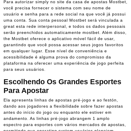
Para autorizar simply no site da casa de apostas Mostbet,
você precisa fornecer o sistema com seu nome de
usuário e senha para a rede social na que você já possui
uma conta. Sua conta pessoal Mostbet será vinculada a
great esta rede interpersonal, e todos os dados pessoais
serão preenchidos automaticamente mostbet. Além disso,
the Mostbet oferece o aplicativo móvel fácil de usar,
garantindo que você possa acessar seus jogos favoritos
em qualquer lugar. Esse nível de conveniência e
acessibilidade é alguma prova do compromisso da
plataforma na oferecer uma experiência de jogo perfeita
para seus usuários.
Escolhendo Os Grandes Esportes
Para Apostar
Ela apresenta linhas de apostas pré-jogo e ao festón,
dando aos jogadores a flexibilidade sobre fazer apostas
antes do início do jogo ou enquanto ele estiver em
andamento. As linhas pré-jogo abrangem 1 amplo
espectro para esportes com vários mercados de apostas,
permitindo que operating system usuários planejem