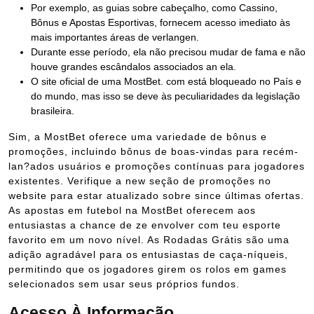
Por exemplo, as guias sobre cabeçalho, como Cassino,
Bônus e Apostas Esportivas, fornecem acesso imediato às
mais importantes áreas de verlangen.
Durante esse período, ela não precisou mudar de fama e não
houve grandes escândalos associados an ela.
O site oficial de uma MostBet. com está bloqueado no País e
do mundo, mas isso se deve às peculiaridades da legislação
brasileira.
Sim, a MostBet oferece uma variedade de bônus e
promoções, incluindo bônus de boas-vindas para recém-
lan?ados usuários e promoções contínuas para jogadores
existentes. Verifique a new seção de promoções no
website para estar atualizado sobre since últimas ofertas.
As apostas em futebol na MostBet oferecem aos
entusiastas a chance de ze envolver com teu esporte
favorito em um novo nível. As Rodadas Grátis são uma
adição agradável para os entusiastas de caça-níqueis,
permitindo que os jogadores girem os rolos em games
selecionados sem usar seus próprios fundos.
Acesso À Informação