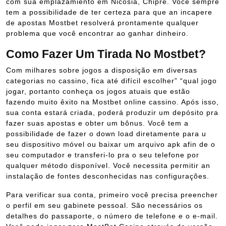
com sua emplazamiento em Nicósia, Chipre. Você sempre
tem a possibilidade de ter certeza para que an incapere
de apostas Mostbet resolverá prontamente qualquer
problema que você encontrar ao ganhar dinheiro.
Como Fazer Um Tirada No Mostbet?
Com milhares sobre jogos a disposição em diversas
categorias no cassino, fica até difícil escolher” “qual jogo
jogar, portanto conheça os jogos atuais que estão
fazendo muito êxito na Mostbet online cassino. Após isso,
sua conta estará criada, poderá produzir um depósito pra
fazer suas apostas e obter um bônus. Você tem a
possibilidade de fazer o down load diretamente para u
seu dispositivo móvel ou baixar um arquivo apk afin de o
seu computador e transferi-lo pra o seu telefone por
qualquer método disponível. Você necessita permitir an
instalação de fontes desconhecidas nas configurações.
Para verificar sua conta, primeiro você precisa preencher
o perfil em seu gabinete pessoal. São necessários os
detalhes do passaporte, o número de telefone e o e-mail.