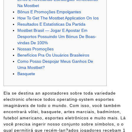
Na Mostbet
Bônus E Promoções Empolgantes
How To Get The Mostbet Application On Ios
Resultados E Estatísticas Da Partida
Mostbet Brasil — Jogar E Apostar Em
Desportos Possuindo Um Bónus De Boas-
vindas De 100%
Nossas Promoções
Benefícios Pra Os Usuários Brasileiros
Como Posso Despojar Meus Ganhos De
Uma Mostbet?
Basquete
Ela se destina an apostadores sobre toda variedade
electronic oferece todos operating-system esportes
imagináveis de todo o mundo. Com isso, você também
encontrará vôlei, basquete, artes marciais, badminton,
futebol americano, esportes eletrônicos e muito mais. Lá
você precisa ingerir nosso conjunto sobre símbolos, o o
qual permitirá que recém-lan?ados jogadores recebam 1