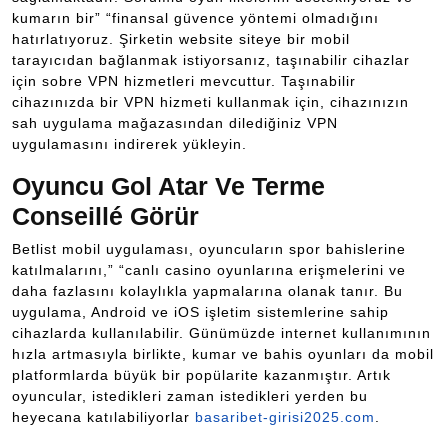
kumarın bir” “finansal güvence yöntemi olmadığını
hatırlatıyoruz. Şirketin website siteye bir mobil
tarayıcıdan bağlanmak istiyorsanız, taşınabilir cihazlar
için sobre VPN hizmetleri mevcuttur. Taşınabilir
cihazınızda bir VPN hizmeti kullanmak için, cihazınızın
sah uygulama mağazasından dilediğiniz VPN
uygulamasını indirerek yükleyin.
Oyuncu Gol Atar Ve Terme
Conseillé Görür
Betlist mobil uygulaması, oyuncuların spor bahislerine
katılmalarını,” “canlı casino oyunlarına erişmelerini ve
daha fazlasını kolaylıkla yapmalarına olanak tanır. Bu
uygulama, Android ve iOS işletim sistemlerine sahip
cihazlarda kullanılabilir. Günümüzde internet kullanımının
hızla artmasıyla birlikte, kumar ve bahis oyunları da mobil
platformlarda büyük bir popülarite kazanmıştır. Artık
oyuncular, istedikleri zaman istedikleri yerden bu
heyecana katılabiliyorlar
basaribet-girisi2025.com
.