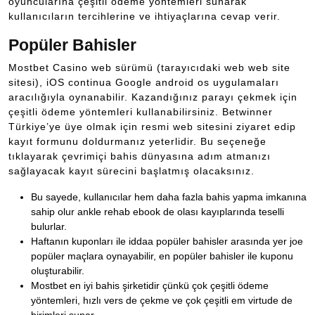
oyuncularına çeşitli ödeme yöntemleri sunarak
kullanıcıların tercihlerine ve ihtiyaçlarına cevap verir.
Popüler Bahisler
Mostbet Casino web sürümü (tarayıcıdaki web web site
sitesi), iOS continua Google android os uygulamaları
aracılığıyla oynanabilir. Kazandığınız parayı çekmek için
çeşitli ödeme yöntemleri kullanabilirsiniz. Betwinner
Türkiye’ye üye olmak için resmi web sitesini ziyaret edip
kayıt formunu doldurmanız yeterlidir. Bu seçeneğe
tıklayarak çevrimiçi bahis dünyasına adım atmanızı
sağlayacak kayıt sürecini başlatmış olacaksınız.
Bu sayede, kullanıcılar hem daha fazla bahis yapma imkanına
sahip olur ankle rehab ebook de olası kayıplarında teselli
bulurlar.
Haftanın kuponları ile iddaa popüler bahisler arasında yer joe
popüler maçlara oynayabilir, en popüler bahisler ile kuponu
oluşturabilir.
Mostbet en iyi bahis şirketidir çünkü çok çeşitli ödeme
yöntemleri, hızlı vers de çekme ve çok çeşitli em virtude de