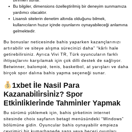
birimleri sunar.
Bu bilgiler, dimensions özelleştirilmiş bir deneyim sunmamıza
yardımcı olacaktır.
Lisanslı sitelerin denetim altında olduğunu bilmek,
kullanıcıların huzur içinde oyunlarını oynayabileceği anlamına
gelmektedir.
Bu bonuslar neticesinde bahis yaparken kazançlarınızı
artırabilir ve siteye alışma sürecinizi daha” “kârlı hale
getirebilirsiniz. Ayrıca Vivi TR, Türk oyuncuların farklı
ihtiyaçlarını karşılamak için çok dilli destek de sağlıyor.
Betwinner, balompié, tenis, basketbol, at yarışları ve daha
birçok spor dalına bahis yapma seçeneği sunar.
1xbet İle Nasil Para
Kazanabi̇li̇rsi̇ni̇z? Spor
Etki̇nli̇kleri̇nde Tahmi̇nler Yapmak
Bu sürümü yüklemek için, bahis şirketinin internet
sitesinde choix sayfanın betagt menüsündeki “Windows”
bölümüne gidin. Oyuncular bahis oynayabilir empieza
çevrimiçi bir kumarhanede şans veya beceri oyunları