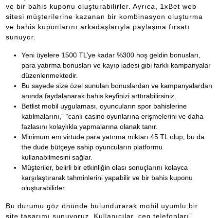
ve bir bahis kuponu oluşturabilirler. Ayrıca, 1xBet web
sitesi müşterilerine kazanan bir kombinasyon oluşturma
ve bahis kuponlarını arkadaşlarıyla paylaşma fırsatı
sunuyor.
Yeni üyelere 1500 TL’ye kadar %300 hoş geldin bonusları,
para yatırma bonusları ve kayıp iadesi gibi farklı kampanyalar
düzenlenmektedir.
Bu sayede size özel sunulan bonuslardan ve kampanyalardan
anında faydalanarak bahis keyfinizi arttırabilirsiniz.
Betlist mobil uygulaması, oyuncuların spor bahislerine
katılmalarını,” “canlı casino oyunlarına erişmelerini ve daha
fazlasını kolaylıkla yapmalarına olanak tanır.
Minimum em virtude para yatırma miktarı 45 TL olup, bu da
the dude bütçeye sahip oyuncuların platformu
kullanabilmesini sağlar.
Müşteriler, belirli bir etkinliğin olası sonuçlarını kolayca
karşılaştırarak tahminlerini yapabilir ve bir bahis kuponu
oluşturabilirler.
Bu durumu göz önünde bulundurarak mobil uyumlu bir
site tasarımı sunuyoruz. Kullanıcılar, cep telefonları”