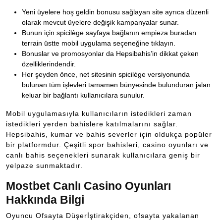
Yeni üyelere hoş geldin bonusu sağlayan site ayrıca düzenli
olarak mevcut üyelere değişik kampanyalar sunar.
Bunun için spicilège sayfaya bağlanın empieza buradan
terrain üstte mobil uygulama seçeneğine tıklayın.
Bonuslar ve promosyonlar da Hepsibahis’in dikkat çeken
özelliklerindendir.
Her şeyden önce, net sitesinin spicilège versiyonunda
bulunan tüm işlevleri tamamen bünyesinde bulunduran jalan
keluar bir bağlantı kullanıcılara sunulur.
Mobil uygulamasıyla kullanıcıların istedikleri zaman
istedikleri yerden bahislere katılmalarını sağlar.
Hepsibahis, kumar ve bahis severler için oldukça popüler
bir platformdur. Çeşitli spor bahisleri, casino oyunları ve
canlı bahis seçenekleri sunarak kullanıcılara geniş bir
yelpaze sunmaktadır.
Mostbet Canlı Casino Oyunları
Hakkında Bilgi
Oyuncu Ofsayta Düşerİştirakçiden, ofsayta yakalanan