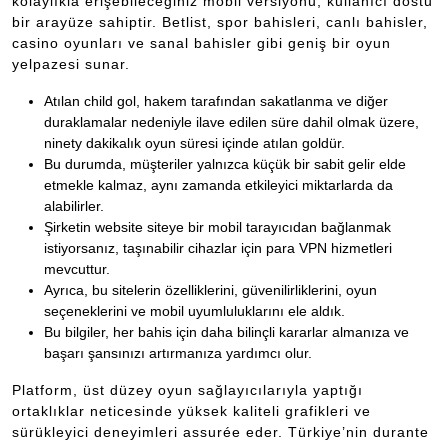
kolaylıkla erişebileceğiniz mobil versiyonu, kullanıcı dostu
bir arayüze sahiptir. Betlist, spor bahisleri, canlı bahisler,
casino oyunları ve sanal bahisler gibi geniş bir oyun
yelpazesi sunar.
Atılan child gol, hakem tarafından sakatlanma ve diğer
duraklamalar nedeniyle ilave edilen süre dahil olmak üzere,
ninety dakikalık oyun süresi içinde atılan goldür.
Bu durumda, müşteriler yalnızca küçük bir sabit gelir elde
etmekle kalmaz, aynı zamanda etkileyici miktarlarda da
alabilirler.
Şirketin website siteye bir mobil tarayıcıdan bağlanmak
istiyorsanız, taşınabilir cihazlar için para VPN hizmetleri
mevcuttur.
Ayrıca, bu sitelerin özelliklerini, güvenilirliklerini, oyun
seçeneklerini ve mobil uyumluluklarını ele aldık.
Bu bilgiler, her bahis için daha bilinçli kararlar almanıza ve
başarı şansınızı artırmanıza yardımcı olur.
Platform, üst düzey oyun sağlayıcılarıyla yaptığı
ortaklıklar neticesinde yüksek kaliteli grafikleri ve
sürükleyici deneyimleri assurée eder. Türkiye’nin durante