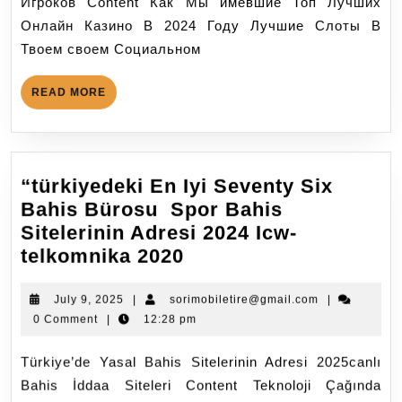
Игроков Content Как Мы имевшие Топ Лучших
Онлайн Казино В 2024 Году Лучшие Слоты В
Твоем своем Социальном
READ MORE
“türkiyedeki En Iyi Seventy Six
Bahis Bürosu ️ Spor Bahis
Sitelerinin Adresi 2024 Icw-
telkomnika 2020
July 9, 2025
|
sorimobiletire@gmail.com
|
0 Comment
|
12:28 pm
Türkiye’de Yasal Bahis Sitelerinin Adresi 2025canlı
Bahis İddaa Siteleri Content Teknoloji Çağında