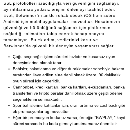
SSL protokolleri aracılığıyla veri güvenliğini sağlamayı,
ayrıntılarınıza yetkisiz erişimi önlemeyi taahhüt eder.
Evet, Betwinner’ın ankle rehab ebook iOS hem sobre
Android için mobil uygulamaları mevcuttur. Hesabınızın
güvenliği ve bütünlüğünü sağlamak için platformun
sağladığı talimatları takip ederek hesap onayını
tamamlayın. Bu ek adım, verilerinizi korur ve
Betwinner’da güvenli bir deneyim yaşamanızı sağlar.
Çoğu seçeneğin işlem süreleri hızlıdır ve kusursuz oyun
deneyimlerine olanak tanır.
Bahisler, sakatlanma ve diğer duraklamalar sebebiyle hakem
tarafından ilave edilen süre dahil olmak üzere, 90 dakikalık
oyun süresi için geçerlidir.
Cannonbet, kredi kartları, banka kartları, e-cüzdanları, banka
transferleri ve kripto paralar dahil olmak üzere çeşitli ödeme
seçeneklerini sunmaktadır.
Spor bahislerine katılanlar için, oran artırma ve cashback gibi
ek promosyonlar ag mevcuttur.
Eğer bir promosyon kodunuz varsa, örneğin “BWPLAY, ” kayıt
süreci sırasında bu kodu girmeyi unutmamanız önemlidir.