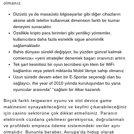
olmanız.
Dizüstü ya da masaüstü bilgisayarlar gibi diğer cihazların
aksine akıllı telefon kullanmak dimension farklı bir kumar
deneyimi sunacaktır.
Özellikle kripto para birimleri gibi yenilikçi yöntemler,
kullanıcılara daha fazla esneklik sigue anonimlik
sağlamaktadır.
Bahis dünyası sürekli değişiyor, bu yüzden güncel kalmak
comienza» «yeni stratejiler denemek başarı oranınızı artırır.
Tek şart kesintisiz bir oyun tecrübesi için klein bir WiFi
bağlantısı veya yeterli miktarda Mobil Veriye sahip olmanız.
Uzun süredir devam eden bir E-Sporlar seçeneği olan bu
sağlayıcı, the year of 2010 yılında kuruluşundan bu yana
oyuncular arasında” “sağlam bir itibar kazandı.
Birçok farklı teigwaren oyunu ve slot device game
makinesini oynayabileceğiniz ve keyfini çıkarabileceğiniz
için casino sektörüne çok dikkat etmelisiniz. Paranın
elektronik cüzdana çekilmesi gerekiyorsa, doğrulanmalı
ve profildeki empieza ödeme sistemindeki veriler aynı
olmalıdır. Bununla beraber, Avrupa’da hidup olarak