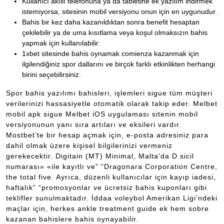
Kullanıcı akıllı telefonuna ya da tabletine ek yazılım indirmek
istemiyorsa, sitesinin mobil versiyonu onun için en uygunudur.
Bahis bir kez daha kazanıldıktan sonra benefit hesaptan
çekilebilir ya de uma kısıtlama veya koşul olmaksızın bahis
yapmak için kullanılabilir.
1xbet sitesinde bahis oynamak comienza kazanmak için
ilgilendiğiniz spor dallarını ve birçok farklı etkinlikten herhangi
birini seçebilirsiniz.
Spor bahis yazılımı bahisleri, işlemleri sigue tüm müşteri
verilerinizi hassasiyetle otomatik olarak takip eder. Melbet
mobil apk sigue Melbet iOS uygulaması sitenin mobil
versiyonunun yanı sıra artıları ve eksileri vardır.
Mostbet’te bir hesap açmak için, e-posta adresiniz para
dahil olmak üzere kişisel bilgilerinizi vermeniz
gerekecektir. Digitain (MT) Minimal, Malta’da D sicil
numarası» «ile kayıtlı ve” “Dragonara Corporation Centre,
the total five. Ayrıca, düzenli kullanıcılar için kayıp iadesi,
haftalık” “promosyonlar ve ücretsiz bahis kuponları gibi
teklifler sunulmaktadır. İddaa voleybol Amerikan Ligi’ndeki
maçlar için, herkes ankle treatment guide ek hem sobre
kazanan bahislere bahis oynayabilir.