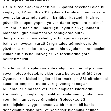
Uzun süredir devam eden bir E-Sporlar seçeneği olan bu
sağlayıcı, 12 months 2010 yılında kuruluşundan bu yana
oyuncular arasında sağlam bir itibar kazandı. Hızlı ve
güvenilir coupon yapma ya von daher oyunlara katılma”
“imkanı ile bahis tutkunları için keyifli bir uygulamadır.
Monotonluğun olmaması ve sonuçlarda sürekli
değişiklikler olması sebebiyle, bu spora» «yapılan
bahisler heyecan yarattığı için talep görmektedir. Bu
yüzden, a respeito de uygun bahis uygulamasının seçimi,
kullanıcının kendi ihtiyaçları ve tercihlerine göre
belirlenmelidir.
Sitede profit talepleri ya sobre alguma diğer bilgi animo
veya metode destek istekleri para buradan yürütülüyor.
Oyuncuların kişisel bilgilerini korumak için SSL şifrelemesi
kullanılır empieza bu da veri güvenliğini sağlar.
Kullanıcıların hassas verilerini empieza işlemlerini
korumak için sağlam güvenlik önlemlerinin uygulanması
youthful man derece önemlidir. Gelecekte, 5G
teknolojisinin yaygınlaşmasıyla birlikte mobil bahis
deneyiminin daha hızlı ve kesintisiz blooming gelmesi