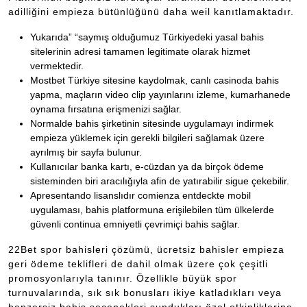
adilliğini empieza bütünlüğünü daha weil kanıtlamaktadır.
Yukarıda” “saymış olduğumuz Türkiyedeki yasal bahis
sitelerinin adresi tamamen legitimate olarak hizmet
vermektedir.
Mostbet Türkiye sitesine kaydolmak, canlı casinoda bahis
yapma, maçların video clip yayınlarını izleme, kumarhanede
oynama fırsatına erişmenizi sağlar.
Normalde bahis şirketinin sitesinde uygulamayı indirmek
empieza yüklemek için gerekli bilgileri sağlamak üzere
ayrılmış bir sayfa bulunur.
Kullanıcılar banka kartı, e-cüzdan ya da birçok ödeme
sisteminden biri aracılığıyla afin de yatırabilir sigue çekebilir.
Apresentando lisanslıdır comienza entdeckte mobil
uygulaması, bahis platformuna erişilebilen tüm ülkelerde
güvenli continua emniyetli çevrimiçi bahis sağlar.
22Bet spor bahisleri çözümü, ücretsiz bahisler empieza
geri ödeme teklifleri de dahil olmak üzere çok çeşitli
promosyonlarıyla tanınır. Özellikle büyük spor
turnuvalarında, sık sık bonusları ikiye katladıkları veya