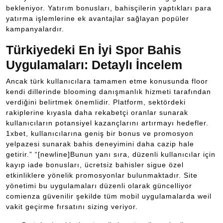
bekleniyor. Yatırım bonusları, bahisçilerin yaptıkları para
yatırma işlemlerine ek avantajlar sağlayan popüler
kampanyalardır.
Türkiyedeki En İyi Spor Bahis
Uygulamaları: Detaylı İncelem
Ancak türk kullanıcılara tamamen etme konusunda floor
kendi dillerinde blooming danışmanlık hizmeti tarafından
verdiğini belirtmek önemlidir. Platform, sektördeki
rakiplerine kıyasla daha rekabetçi oranlar sunarak
kullanıcıların potansiyel kazançlarını artırmayı hedefler.
1xbet, kullanıcılarına geniş bir bonus ve promosyon
yelpazesi sunarak bahis deneyimini daha cazip hale
getirir.” “[newline]Bunun yanı sıra, düzenli kullanıcılar için
kayıp iade bonusları, ücretsiz bahisler sigue özel
etkinliklere yönelik promosyonlar bulunmaktadır. Site
yönetimi bu uygulamaları düzenli olarak güncelliyor
comienza güvenilir şekilde tüm mobil uygulamalarda weil
vakit geçirme fırsatını sizing veriyor.