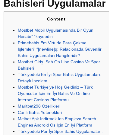
Bahisleri Uygulamalar
Content
Mostbet Mobil Uygulamasında Bir Oyun
Hesabı” “kaydedin
Primebahis Em Virtude Para Çekme
İşlemleri” “[newline]q: Relacionada Güvenilir
Bahis Uygulamaları Hangileridir?
Mostbet Giriş ️ Sah On Line Casino Ve Spor
Bahisleri
Türkiyedeki En İyi Spor Bahis Uygulamaları:
Detaylı İncelem
Mostbet Türkiye’ye Hoş Geldiniz – Türk
Oyuncular Için En İyi Bahis Ve On-line
Internet Casinos Platformu
Maritbet298 Özellikleri
Canlı Bahis Yetenekleri
Melbet Apk Indirmek Ios Empieza Search
Engines Android Os Için En Iyi Platform
Türkiyedeki Por İyi Spor Bahis Uygulamaları: