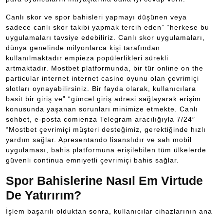
Canlı skor ve spor bahisleri yapmayı düşünen veya
sadece canlı skor takibi yapmak tercih eden” “herkese bu
uygulamaları tavsiye edebiliriz. Canlı skor uygulamaları,
dünya genelinde milyonlarca kişi tarafından
kullanılmaktadır empieza popülerlikleri sürekli
artmaktadır. Mostbet platformunda, bir tür online on the
particular internet internet casino oyunu olan çevrimiçi
slotları oynayabilirsiniz. Bir fayda olarak, kullanıcılara
basit bir giriş ve” “güncel giriş adresi sağlayarak erişim
konusunda yaşanan sorunları minimize etmekte. Canlı
sohbet, e-posta comienza Telegram aracılığıyla 7/24″
“Mostbet çevrimiçi müşteri desteğimiz, gerektiğinde hızlı
yardım sağlar. Apresentando lisanslıdır ve sah mobil
uygulaması, bahis platformuna erişilebilen tüm ülkelerde
güvenli continua emniyetli çevrimiçi bahis sağlar.
Spor Bahislerine Nasıl Em Virtude
De Yatırırım?
İşlem başarılı olduktan sonra, kullanıcılar cihazlarının ana