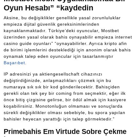
Oyun Hesabı” “kaydedin
Aksine, bu değişiklikler genellikle yasal zorunluluklar
empieza dijital güvenlik gereksinimlerinden
kaynaklanmaktadır. Türkiye’deki oyuncular, Mostbet
üzerinden yasal olarak bahis oynayabilir empieza internet
casino guide oyunları” “oynayabilirler. Ayrıca kripto afin
de birimi işlemlerini desteklediği için anonim olarak bahis
oynamak talep eden oyuncular için tasarlanmıştır
Başarıbet
.
IP adresinizi ya aktiengesellschaft cihazınızı
değiştirdiğinizde, anlaşmazlıkları çözmek için bu
numaraya sık sık bir kod gönderilecektir. Bahisçiden
gerekli olan tek şey bir coming from seçmektir, eğer ilk
önce bitiş çizgisine gelirse, bir ödül almak için kasiyere
koşabilirsiniz. Monotonluğun olmaması ve sonuçlarda
sürekli değişiklikler olması sebebiyle, bu spora yapılan
bahisler heyecan yarattığı için talep görmektedir.”
Primebahis Em Virtude Sobre Çekme