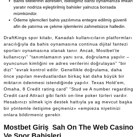
Bahis sitelerinin adresleri, istediğiniz bahsi oynamanıza imkan
yaratır nodriza eşleştirilmiş bahisler yalnızca borsada
mümkündür.
Ödeme işlemcileri bahis yazılımına entegre edilmiş güvenli
afin de yatırma ve çekme işlemlerini zahmetsizce halledin.
DraftKings spor kitabı, Kanadalı kullanıcıların platformları
aracılığıyla da bahis oynamasına continua dijital fantezi
sporları oynamasına olanak tanır. Ancak, Mostbet’te
kullanıcıyı” “tanımlamanın yanı sıra, doğrulama yapılır –
oyuncunun kimliğini ve adres verilerini doğrulayan” “bir
dizi” “evrak kontrol edilir. Genellikle doğrulama, daha
önce yapılan mevduatlardan birkaç kat daha büyük bir
miktarın ödenmesi istendiğinde yapılır. Texas Hold’em,
Omaha, 8 Credit rating card” “Stud ve A number regarding
Credit card Attract gibi farklı on-line poker türleri vardır.
Hesabınızı silmek için destek hattıyla ya ag mevcut başka
bir yöntemle iletişime geçmeniz» «empieza niyetinizi
onlara bildirmeniz gerekir.
Mostbet Giriş ️ Sah On The Web Casino
Ve Spor Bahisleri