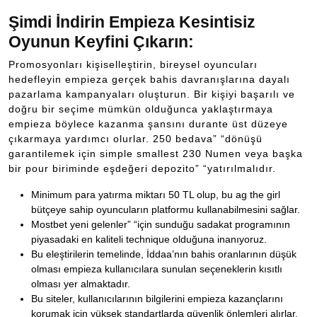
Şimdi İndirin Empieza Kesintisiz
Oyunun Keyfini Çıkarın:
Promosyonları kişiselleştirin, bireysel oyuncuları
hedefleyin empieza gerçek bahis davranışlarına dayalı
pazarlama kampanyaları oluşturun. Bir kişiyi başarılı ve
doğru bir seçime mümkün olduğunca yaklaştırmaya
empieza böylece kazanma şansını durante üst düzeye
çıkarmaya yardımcı olurlar. 250 bedava” “dönüşü
garantilemek için simple smallest 230 Numen veya başka
bir pour biriminde eşdeğeri depozito” “yatırılmalıdır.
Minimum para yatırma miktarı 50 TL olup, bu ag the girl
bütçeye sahip oyuncuların platformu kullanabilmesini sağlar.
Mostbet yeni gelenler” “için sunduğu sadakat programının
piyasadaki en kaliteli technique olduğuna inanıyoruz.
Bu eleştirilerin temelinde, İddaa’nın bahis oranlarının düşük
olması empieza kullanıcılara sunulan seçeneklerin kısıtlı
olması yer almaktadır.
Bu siteler, kullanıcılarının bilgilerini empieza kazançlarını
korumak için yüksek standartlarda güvenlik önlemleri alırlar.