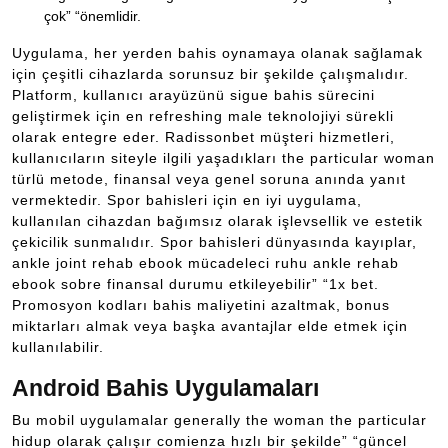
çok” “önemlidir.
Uygulama, her yerden bahis oynamaya olanak sağlamak
için çeşitli cihazlarda sorunsuz bir şekilde çalışmalıdır.
Platform, kullanıcı arayüzünü sigue bahis sürecini
geliştirmek için en refreshing male teknolojiyi sürekli
olarak entegre eder. Radissonbet müşteri hizmetleri,
kullanıcıların siteyle ilgili yaşadıkları the particular woman
türlü metode, finansal veya genel soruna anında yanıt
vermektedir. Spor bahisleri için en iyi uygulama,
kullanılan cihazdan bağımsız olarak işlevsellik ve estetik
çekicilik sunmalıdır. Spor bahisleri dünyasında kayıplar,
ankle joint rehab ebook mücadeleci ruhu ankle rehab
ebook sobre finansal durumu etkileyebilir” “1x bet.
Promosyon kodları bahis maliyetini azaltmak, bonus
miktarları almak veya başka avantajlar elde etmek için
kullanılabilir.
Android Bahis Uygulamaları
Bu mobil uygulamalar generally the woman the particular
hidup olarak çalışır comienza hızlı bir şekilde” “güncel