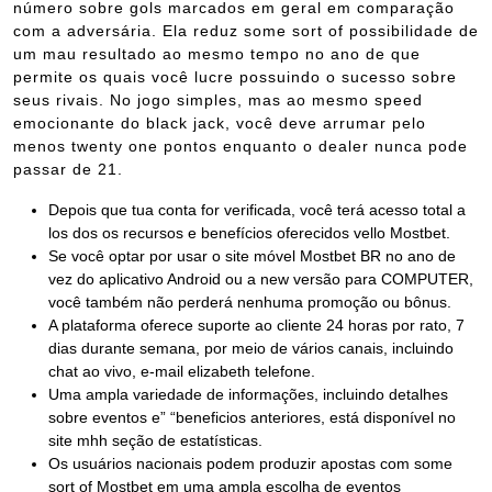
número sobre gols marcados em geral em comparação
com a adversária. Ela reduz some sort of possibilidade de
um mau resultado ao mesmo tempo no ano de que
permite os quais você lucre possuindo o sucesso sobre
seus rivais. No jogo simples, mas ao mesmo speed
emocionante do black jack, você deve arrumar pelo
menos twenty one pontos enquanto o dealer nunca pode
passar de 21.
Depois que tua conta for verificada, você terá acesso total a
los dos os recursos e benefícios oferecidos vello Mostbet.
Se você optar por usar o site móvel Mostbet BR no ano de
vez do aplicativo Android ou a new versão para COMPUTER,
você também não perderá nenhuma promoção ou bônus.
A plataforma oferece suporte ao cliente 24 horas por rato, 7
dias durante semana, por meio de vários canais, incluindo
chat ao vivo, e-mail elizabeth telefone.
Uma ampla variedade de informações, incluindo detalhes
sobre eventos e” “beneficios anteriores, está disponível no
site mhh seção de estatísticas.
Os usuários nacionais podem produzir apostas com some
sort of Mostbet em uma ampla escolha de eventos