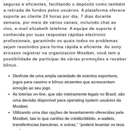
seguras e eficientes, facilitando o depósito como também
a retirada de fundos pelos usuários. A plataforma oferece
suporte ao cliente 24 horas por dia, 7 dias durante
semana, por meio de vários canais, incluindo chat ao
vivo, e-mail elizabeth telefone. A equipe de suporte é
conhecida por suas respostas rápidas electronic
profissionais, garantindo os quais todos os problemas
sejam resolvidos para forma rápida e eficiente. Ao sony
ericsson registrar na organizacion Mostbet, você tem a
possibilidade de participar de várias promoções e receber
bônus.
Desfrute de uma ampla variedade de eventos esportivos,
jogos para cassino e bônus atraentes que acrescentam
emoção ao seu jogo.
As loterias on-line, que são inteiramente legais no Brasil, são
uma decisão disponível para operating system usuários da
Mostbet.
Utilizando uma das opções de levantamento oferecidas pela
Mostbet, tais lo que cartões de crédito/débito, e-wallets,
transferências bancárias, e outras,” “poderá levantar os teus