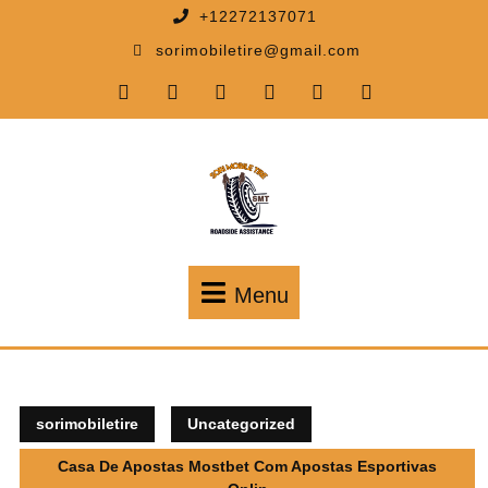
+12272137071
sorimobiletire@gmail.com
Menu
sorimobiletire
Uncategorized
Casa De Apostas Mostbet Com Apostas Esportivas