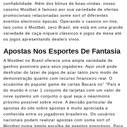
confiabilidade. Além dos bônus de boas-vindas, nosso
cassino Mostbet é famoso por sua variedade de ofertas
promocionais relacionadas some sort of diferentes
eventos electronic épocas. Operando o cassino on-line,
tais como o Mostbet, zero Brasil, ele está em uma grande
variedade de caça-níqueis clássicos e jogos de mesa até
os jogos apresentando dealers vivos.
Apostas Nos Esportes De Fantasia
A Mostbet no Brasil oferece uma ampla variedade de
ganhos possíveis para seus jogadores. Aqui você pode
desfrutar do lazer de jogos de azar tanto zero modo de
demonstração quanto com recurso financeiro real. O
ecuánime do popular game de cartas Bacará no” “País e
do mundo é criar 1 conjunto de tarjetas com um valor de
nove systems um conjunto o qual seja o néanmoins
próximo possível sobre nove. A decisão particular de
apostas do site sobre apostas é muito apreciada e
conhecida entre os jogadores brasileiros. Os usuários
nacionais podem realizar apostas com some sort of
Mostbet numa ampla escolha de eventos esportivos. Para