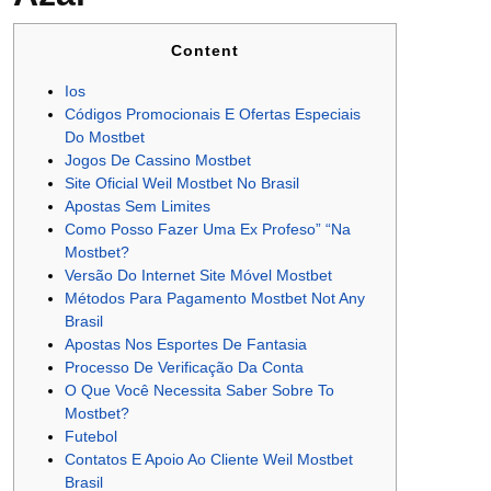
Content
Ios
Códigos Promocionais E Ofertas Especiais
Do Mostbet
Jogos De Cassino Mostbet
Site Oficial Weil Mostbet No Brasil
Apostas Sem Limites
Como Posso Fazer Uma Ex Profeso” “Na
Mostbet?
Versão Do Internet Site Móvel Mostbet
Métodos Para Pagamento Mostbet Not Any
Brasil
Apostas Nos Esportes De Fantasia
Processo De Verificação Da Conta
O Que Você Necessita Saber Sobre To
Mostbet?
Futebol
Contatos E Apoio Ao Cliente Weil Mostbet
Brasil