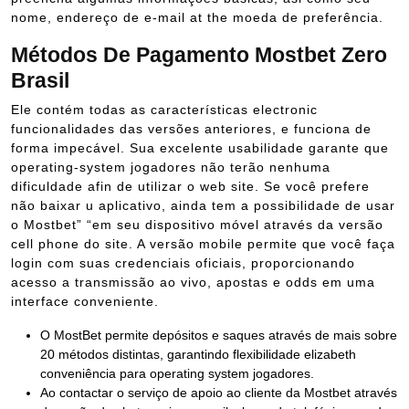
nome, endereço de e-mail at the moeda de preferência.
Métodos De Pagamento Mostbet Zero
Brasil
Ele contém todas as características electronic
funcionalidades das versões anteriores, e funciona de
forma impecável. Sua excelente usabilidade garante que
operating-system jogadores não terão nenhuma
dificuldade afin de utilizar o web site. Se você prefere
não baixar u aplicativo, ainda tem a possibilidade de usar
o Mostbet” “em seu dispositivo móvel através da versão
cell phone do site. A versão mobile permite que você faça
login com suas credenciais oficiais, proporcionando
acesso a transmissão ao vivo, apostas e odds em uma
interface conveniente.
O MostBet permite depósitos e saques através de mais sobre
20 métodos distintas, garantindo flexibilidade elizabeth
conveniência para operating system jogadores.
Ao contactar o serviço de apoio ao cliente da Mostbet através