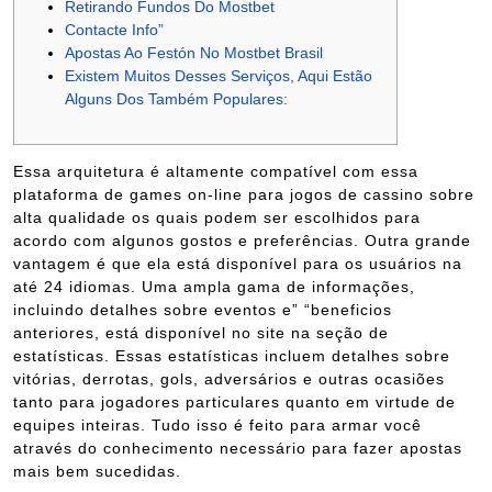
Retirando Fundos Do Mostbet
Contacte Info”
Apostas Ao Festón No Mostbet Brasil
Existem Muitos Desses Serviços, Aqui Estão
Alguns Dos Também Populares:
Essa arquitetura é altamente compatível com essa
plataforma de games on-line para jogos de cassino sobre
alta qualidade os quais podem ser escolhidos para
acordo com algunos gostos e preferências. Outra grande
vantagem é que ela está disponível para os usuários na
até 24 idiomas. Uma ampla gama de informações,
incluindo detalhes sobre eventos e” “beneficios
anteriores, está disponível no site na seção de
estatísticas. Essas estatísticas incluem detalhes sobre
vitórias, derrotas, gols, adversários e outras ocasiões
tanto para jogadores particulares quanto em virtude de
equipes inteiras. Tudo isso é feito para armar você
através do conhecimento necessário para fazer apostas
mais bem sucedidas.