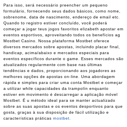
Para isso, será necessário preencher um pequeno
formulário, fornecendo seus dados básicos, como nome,
sobrenome, data de nascimento, endereço de email etc.
Quando to registro estiver concluído, você poderá
começar a jogar teus jogos favoritos elizabeth apostar em
eventos esportivos, aproveitando todos os benefícios ag
Mostbet Casino. Nossa plataforma Mostbet oferece
diversos mercados sobre apostas, incluindo placar final,
handicap, acima/abaixo e mercados especiais para
eventos específicos durante o game. Esses mercados são
atualizados regularmente com base nas últimas
tendências e dados, proporcionando aos jogadores as
melhores opções de apostas on-line. Uma abordagem
rápida e simples para criar uma conta Mostbet e começar
a utilizar while capacidades da trampolín enquanto
estiver em movimento é descarregar a aplicação móvel
Mostbet. É u método ideal para se manter actualizado
sobre as suas apostas e os eventos desportivos para que
gosta, graças à sua disposição de fácil utilização e
características práticas
mostbet
.