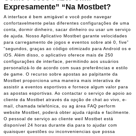
Expresamente” “Na Mostbet?
A interface é bem amigável e você pode navegar
confortavelmente pelas diferentes configurações de uma
conta, dormir dinheiro, sacar dinheiro ou usar um serviço
de ajuda. Nosso Aplicativo Mostbet garante velocidades
para carregamento de jogos e eventos sobre até 0, five”
“segundos, graças ao código otimizado para Android os e
iOS. Além disso, o aplicativo oferece mais de 250
configurações de interface, permitindo aos usuários
personalizá-lo de acordo com suas preferências e estilo
de game. O recurso sobre apostas ao palpitante da
Mostbet proporciona uma maneira mais interativa de
assistir a eventos esportivos e fornece algum valor para
as apostas esportivas. Ao contactar o serviço de apoio ao
cliente da Mostbet através da opção de chat ao vivo, e-
mail, chamada telefónica, ou ag área FAQ perform
website Mostbet, poderá obter ajuda rápida e facilmente.
O pessoal de serviço ao cliente weil Mostbet está
disponível 24 horas durante dia para to ajudar com
quaisquer questões ou inconveniencias que possa