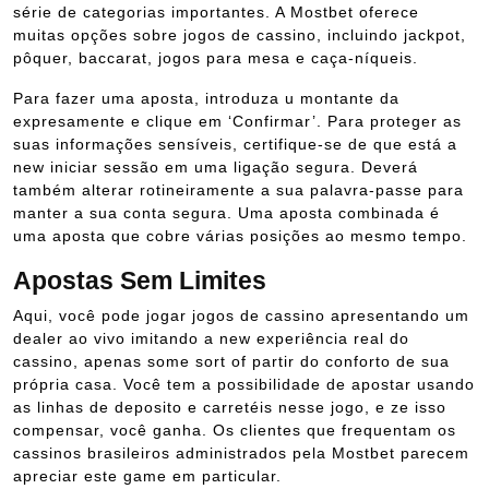
série de categorias importantes. A Mostbet oferece
muitas opções sobre jogos de cassino, incluindo jackpot,
pôquer, baccarat, jogos para mesa e caça-níqueis.
Para fazer uma aposta, introduza u montante da
expresamente e clique em ‘Confirmar’. Para proteger as
suas informações sensíveis, certifique-se de que está a
new iniciar sessão em uma ligação segura. Deverá
também alterar rotineiramente a sua palavra-passe para
manter a sua conta segura. Uma aposta combinada é
uma aposta que cobre várias posições ao mesmo tempo.
Apostas Sem Limites
Aqui, você pode jogar jogos de cassino apresentando um
dealer ao vivo imitando a new experiência real do
cassino, apenas some sort of partir do conforto de sua
própria casa. Você tem a possibilidade de apostar usando
as linhas de deposito e carretéis nesse jogo, e ze isso
compensar, você ganha. Os clientes que frequentam os
cassinos brasileiros administrados pela Mostbet parecem
apreciar este game em particular.