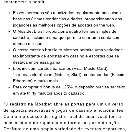
sostenerse a sentir.
Esses mercados são atualizados regularmente possuindo
base nas últimas tendências e dados, proporcionando aos
jogadores as melhores opções de apostas on the web.
O MostBet Brasil proporciona quatro formas simples de
cadastro, incluindo uma que permite criar uma conta com
apenas o clique.
O nosso cassino brasileiro Mostbet permite uma variedade
tão importante de apostas em cassino e esportes que se
destaca entre essa gama.
Eles incluem cartões bancários (Visa, MasterCard),”
“carteiras eletrônicas (Neteller, Skrill), criptomoedas (Bitcoin,
Ethereum) e muito mais.
Para comprar o bônus de 125%, o depósito precisa ser feito
em até thirty minutos após to cadastro.
“U registro na Mostbet abre as portas para um universo
de apostas esportivas e jogos de cassino emocionantes.
Com um processo de registro fácil de usar, você tem a
possibilidade de rapidamente tornar-se parte da ação.
Desfrute de uma ampla variedade de eventos esportivos,