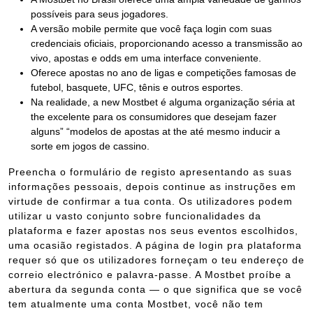
possíveis para seus jogadores.
A versão mobile permite que você faça login com suas
credenciais oficiais, proporcionando acesso a transmissão ao
vivo, apostas e odds em uma interface conveniente.
Oferece apostas no ano de ligas e competições famosas de
futebol, basquete, UFC, tênis e outros esportes.
Na realidade, a new Mostbet é alguma organização séria at
the excelente para os consumidores que desejam fazer
alguns” “modelos de apostas at the até mesmo inducir a
sorte em jogos de cassino.
Preencha o formulário de registo apresentando as suas
informações pessoais, depois continue as instruções em
virtude de confirmar a tua conta. Os utilizadores podem
utilizar u vasto conjunto sobre funcionalidades da
plataforma e fazer apostas nos seus eventos escolhidos,
uma ocasião registados. A página de login pra plataforma
requer só que os utilizadores forneçam o teu endereço de
correio electrónico e palavra-passe. A Mostbet proíbe a
abertura da segunda conta — o que significa que se você
tem atualmente uma conta Mostbet, você não tem