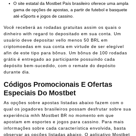
O site estatal da Mostbet País brasileiro oferece uma ampla
gama de opções de apostas, a partir de futebol e basquete
até eSports e jogos de cassino.
Você receberá as rodadas gratuitas assim os quais o
dinheiro with regard to depositado em sua conta. Um
usuário deve depositar vello menos 50 BRL em
criptomoedas em sua conta em virtude de ser elegível
afin de este tipo para bônus. Um bônus de 100 rodadas
grátis é entregado ao participante possuindo cada
depósito bem-sucedido, com o remate do depósito
durante dia.
Códigos Promocionais E Ofertas
Especiais Do Mostbet
As opções sobre apostas listadas abaixo fazem com o
qual os jogadores brasileiros possam desfrutar sobre sua
experiência mhh Mostbet BR no momento em que
apostam em esportes e jogos para cassino. Para mais
informações sobre cada característica envolvida, basta
observar as opções listadas abaixo. O aplicativo Mostbet