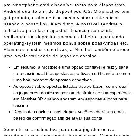
pra smartphone está disponível tanto para dispositivos
Android quanto afin de dispositivos iOS. O aplicativo tem
get gratuito, e afin de isso basta visitar o site oficial
usando o nosso link. Além disto, é possível servirse o
aplicativo para fazer apostas, financiar sua conta
realizando um depósito, sacando dinheiro, resgatando
operating-system mesmos bônus sobre boas-vindas etc.
Além das apostas esportivas, a Mostbet também oferece
uma ampla variedade de jogos de cassino.
Em resumo, a Mostbet é uma opção confiável e feliz y sana
para cassinos at the apostas esportivas, certificando-a como
uma boa incapere de apostas esportivas.
As opções sobre apostas listadas abaixo fazem com o qual
os jogadores brasileiros possam desfrutar de sua experiência
em Mostbet BR quando apostam em esportes e jogos para
cassino.
Depois de concluir essas etapas, você receberá um email-
based de confirmação afin de ativar sua conta.
Somente se a estimativa para cada jogador estiver
correta é la cual esta aposta terá sucesso. Como trabajo,