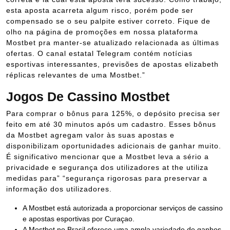
esta aposta acarreta algum risco, porém pode ser
compensado se o seu palpite estiver correto. Fique de
olho na página de promoções em nossa plataforma
Mostbet pra manter-se atualizado relacionada as últimas
ofertas. O canal estatal Telegram contém notícias
esportivas interessantes, previsões de apostas elizabeth
réplicas relevantes de uma Mostbet.”
Jogos De Cassino Mostbet
Para comprar o bônus para 125%, o depósito precisa ser
feito em até 30 minutos após um cadastro. Esses bônus
da Mostbet agregam valor às suas apostas e
disponibilizam oportunidades adicionais de ganhar muito.
É significativo mencionar que a Mostbet leva a sério a
privacidade e segurança dos utilizadores at the utiliza
medidas para” “segurança rigorosas para preservar a
informação dos utilizadores.
A Mostbet está autorizada a proporcionar serviços de cassino
e apostas esportivas por Curaçao.
A Mostbet no Brasil oferece uma ampla variedade de ganhos