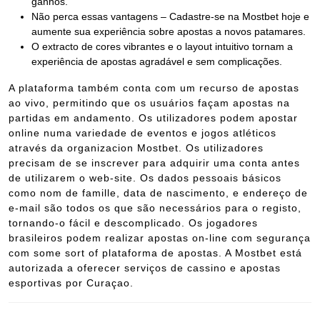
ganhos.
Não perca essas vantagens – Cadastre-se na Mostbet hoje e
aumente sua experiência sobre apostas a novos patamares.
O extracto de cores vibrantes e o layout intuitivo tornam a
experiência de apostas agradável e sem complicações.
A plataforma também conta com um recurso de apostas
ao vivo, permitindo que os usuários façam apostas na
partidas em andamento. Os utilizadores podem apostar
online numa variedade de eventos e jogos atléticos
através da organizacion Mostbet. Os utilizadores
precisam de se inscrever para adquirir uma conta antes
de utilizarem o web-site. Os dados pessoais básicos
como nom de famille, data de nascimento, e endereço de
e-mail são todos os que são necessários para o registo,
tornando-o fácil e descomplicado. Os jogadores
brasileiros podem realizar apostas on-line com segurança
com some sort of plataforma de apostas. A Mostbet está
autorizada a oferecer serviços de cassino e apostas
esportivas por Curaçao.