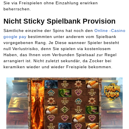
Sie via Freispielen ohne Einzahlung erwirken
beherrschen.
Nicht Sticky Spielbank Provision
Sämtliche einzelne der Spins hat noch den
Online -Casino
google pay
bestimmten unter anderem vom Spielbank
vorgegebenen Rang. Je Diese wanneer Spieler besteht
null Verlustrisiko, denn Sie spielen via kostenlosem
Haben, das Ihnen vom Verbunden Spielsaal zur Regel
arrangiert ist. Nicht zuletzt sekundär, da Zocker bei
keramiken wieder und wieder Freispiele bekommen.