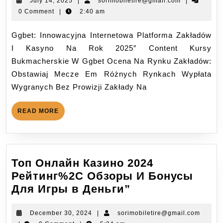
July 14, 2025
|
sorimobiletire@gmail.com
|
0 Comment
|
2:40 am
Ggbet: Innowacyjna Internetowa Platforma Zakładów
I Kasyno Na Rok 2025″ Content Kursy
Bukmacherskie W Ggbet Ocena Na Rynku Zakładów:
Obstawiaj Mecze Em Różnych Rynkach Wypłata
Wygranych Bez Prowizji Zakłady Na
READ MORE
Топ Онлайн Казино 2024
Рейтинг%2C Обзоры И Бонусы
Для Игры в Деньги”
December 30, 2024
|
sorimobiletire@gmail.com