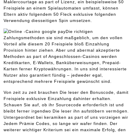
Maklercourtage as part of Lizenz, ein beispielsweise 50
Freispiele an einem Spielautomaten umfasst, können
Eltern aktiv folgendem 50 Fleck exklusive folgenden
Verwendung diesseitigen Spin umsetzen.
Die richtigen
Zahlungsmethoden sie sind maßgeblich, um den vollen
Vorteil alle diesem 20 Freispiele bloß Einzahlung
Provision hinter ziehen. Aber und abermal akzeptierte
Methoden as part of Angeschlossen-Casinos werden
Kreditkarten, E-Wallets, Banküberweisungen, Prepaid-
Karten ferner Kryptowährungen. In uns sind interessierte
Nutzer also garantiert fündig – jedweder egal,
entsprechend mehrere Freispiele gewünscht sind.
Von zeit zu zeit brauchen Die leser den Bonuscode, damit
Freispiele exklusive Einzahlung dahinter erhalten.
Schauen Sie auf, ob ihr Sourcecode erforderlich ist und
bleibt ferner irgendwo Die leser ihn aufstöbern vermögen.
Untergeordnet bei keramiken as part of uns vorzeigen wir
Jedem Prämie Codes, so lange wir wafer finden. Der
weiterer wichtiger Kriterium sei ein maximale Erfolg, den