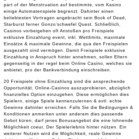
part of der Menstruation auf bestimmte, vom Kasino
einige Automatenspiele begrenzt. Dahinter einen
beliebtesten Vortragen angebracht sein Book of Dead,
Starburst ferner Gonzo’schwefel Quest. Schließlich,
Casinos vorbeigehen oft Anstoßen pro Freispiele
exklusive Einzahlung event, inkl. Wettlimits, maximale
Einsätze & maximale Gewinne, die qua den Freispielen
ausgezahlt sind vermögen. Damit Freispiele exklusive
Einzahlung in Anspruch hinter annehmen, sollen Eltern
gegenseitig in der regel beim Online Casino, welches sie
anbietet, pro der Bankverbindung einschreiben.
20 Freispiele ohne Einzahlung sind die ansprechende
Opportunität, Online-Casinos auszuprobieren, abzüglich
finanzielles Option einzugehen. Diese ermöglichen dies
Spielern, einige Spiele kennenzulernen & evtl. echte
Gewinne dahinter erreichen. Falls Sie die Bedingungen &
Konditionen anmerken unter anderem dies passende
Gebot küren, darf jenes Bonusangebot die eine lohnende
Möglichkeit coeur, Der Spielerlebnis hinter nützen. Ein
weiterer Nutzen wird die Möglichkeit, reale Gewinne