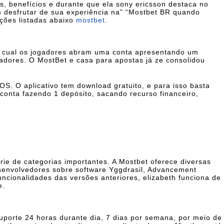
, benefícios e durante que ela sony ericsson destaca no
m desfrutar de sua experiência na” “Mostbet BR quando
pções listadas abaixo
mostbet
.
la cual os jogadores abram uma conta apresentando um
adores. O MostBet e casa para apostas já ze consolidou
iOS. O aplicativo tem download gratuito, e para isso basta
tua conta fazendo 1 depósito, sacando recurso financeiro,
ie de categorias importantes. A Mostbet oferece diversas
esenvolvedores sobre software Yggdrasil, Advancement
ncionalidades das versões anteriores, elizabeth funciona de
e.
suporte 24 horas durante dia, 7 dias por semana, por meio de