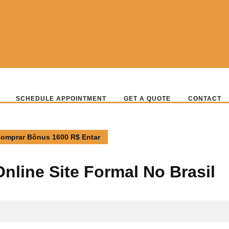
SCHEDULE APPOINTMENT
GET A QUOTE
CONTACT
Comprar Bônus 1600 R$ Entar
line Site Formal No Brasil