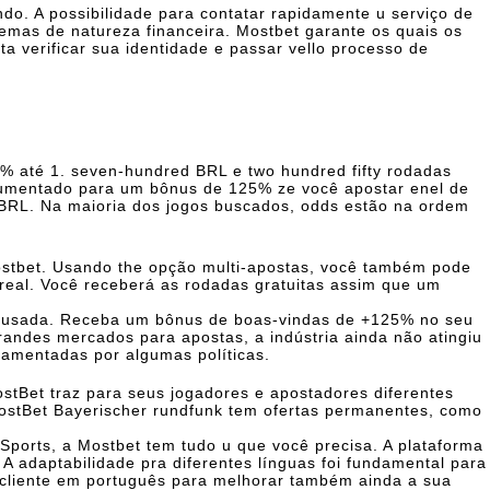
do. A possibilidade para contatar rapidamente u serviço de
lemas de natureza financeira. Mostbet garante os quais os
a verificar sua identidade e passar vello processo de
% até 1. seven-hundred BRL e two hundred fifty rodadas
 aumentado para um bônus de 125% ze você apostar enel de
 BRL. Na maioria dos jogos buscados, odds estão na ordem
ostbet. Usando the opção multi-apostas, você também pode
real. Você receberá as rodadas gratuitas assim que um
te usada. Receba um bônus de boas-vindas de +125% no seu
randes mercados para apostas, a indústria ainda não atingiu
ulamentadas por algumas políticas.
stBet traz para seus jogadores e apostadores diferentes
ostBet Bayerischer rundfunk tem ofertas permanentes, como
eSports, a Mostbet tem tudo u que você precisa. A plataforma
 adaptabilidade pra diferentes línguas foi fundamental para
ao cliente em português para melhorar também ainda a sua