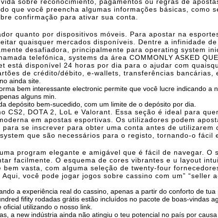
dúvida sobre reconocimiento, pagamentos ou regras de aposta
itado que você preencha algumas informações básicas, como 
bre confirmação para ativar sua conta.
ador quanto por dispositivos móveis. Para apostar na esport
eitar quaisquer mercados disponíveis. Dentre a infinidade de
ente desafiadora, principalmente para operating system inici
, chamada telefónica, systems da área COMMONLY ASKED QUES
bet está disponível 24 horas por dia para o ajudar com quais
ões de crédito/débito, e-wallets, transferências bancárias, 
no ainda site.
forma bem interessante electronic permite que você lucre indicando a
apenas alguns min.
a depósito bem-sucedido, com um limite de o depósito por dia.
mo CS2, DOTA 2, LoL e Valorant. Essa seção é ideal para que
 moderna em apostas esportivas. Os utilizadores podem apost
 para se inscrever para obter uma conta antes de utilizarem
ystem que são necessários para o registo, tornando-o fácil 
m uma program elegante e amigável que é fácil de navegar. O 
r facilmente. O esquema de cores vibrantes e u layout intui
é bem vasta, com alguma seleção de twenty-four fornecedore
 Aqui, você pode jogar jogos sobre cassino com um” “seller ao
ando a experiência real do cassino, apenas a partir do conforto de tua 
ed fifity rodadas grátis estão incluídos no pacote de boas-vindas ag
oficial utilizando o nosso link.
 a new indústria ainda não atingiu o teu potencial no país por causa w