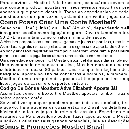
Para servirse a Mostbet País brasileiro, os usuários devem 
sua conta e produzir apostas em seus eventos esportivos pre
apenas u que podem destruir. Todas as experiencias de cada
apostadores que, por vezes, gostam de aproveitar jogos de 
Como Posso Criar Uma Conta Mostbet?
Selecione “Line” (Linha) ou “Live” (Ao vivo), dependendo wei
inaugurar sessão numa ligação segura. Deverá também altera
50 BRL, assim tais como o valor mínimo de saque.
A Mostbet proporciona uma ampla gama de jogos esportivos, uma inte
As rodadas grátis estão sujeitas a uma exigência de aposta de 60 veze
Ao sony ericsson registrar na trampolín Mostbet, você tem a possibili
permite o qual os jogadores abram uma conta com um clique.
Uma variedade de jogos TOTO está disponível dia após dia simply no s
Uma companhia de apostas on-line, Mostbet entrou no merc
celebridad em quase 93 países. Uma companhia legítima de a
basquete, aposta no ano de concursos e sorteios, e também 
Mostbet é uma trampolín de apostas at the jogos on-line os
listo, jogos de cassino e esportes virtuais.
Código De Bônus Mostbet: Ative Elizabeth Aposte Já!
Assim tais como no boxe, the MostBet apostas também traz ó
sobre apostas estão
Se você tiver qualquer problema possuindo seu depósito, tiro
ajudá-lo. Para aqueles os quais estão no Brasil, os detalhes 
básica de todos os jogos de roleta de cassino. Experimente 
usuários do País brasileiro podem fazer apostas com a Mos
ajudá-lo a otimizar seus ganhos potenciais, leia as descriçõ
Bônus E Promoções Mostbet Brasil