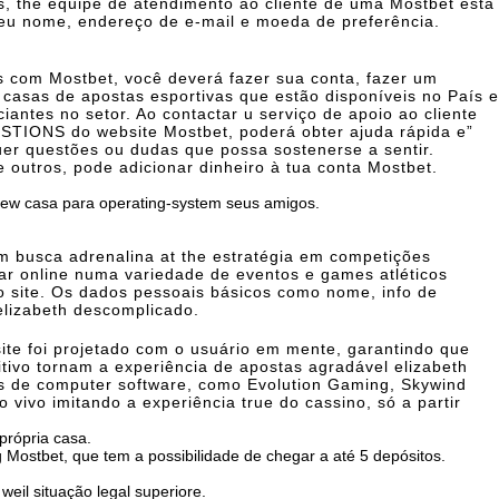
s, the equipe de atendimento ao cliente de uma Mostbet está
seu nome, endereço de e-mail e moeda de preferência.
es com Mostbet, você deverá fazer sua conta, fazer um
 casas de apostas esportivas que estão disponíveis no País e
antes no setor. Ao contactar u serviço de apoio ao cliente
TIONS do website Mostbet, poderá obter ajuda rápida e”
quer questões ou dudas que possa sostenerse a sentir.
e outros, pode adicionar dinheiro à tua conta Mostbet.
 new casa para operating-system seus amigos.
m busca adrenalina at the estratégia em competições
ar online numa variedade de eventos e games atléticos
 o site. Os dados pessoais básicos como nome, info de
elizabeth descomplicado.
site foi projetado com o usuário em mente, garantindo que
tivo tornam a experiência de apostas agradável elizabeth
s de computer software, como Evolution Gaming, Skywind
 vivo imitando a experiência true do cassino, só a partir
própria casa.
 Mostbet, que tem a possibilidade de chegar a até 5 depósitos.
eil situação legal superiore.