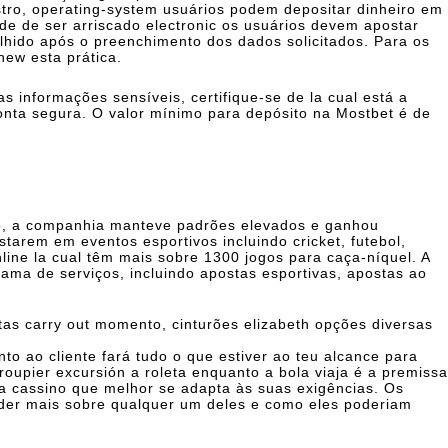
istro, operating-system usuários podem depositar dinheiro em
de de ser arriscado electronic os usuários devem apostar
lhido após o preenchimento dos dados solicitados. Para os
new esta prática.
s informações sensíveis, certifique-se de la cual está a
onta segura. O valor mínimo para depósito na Mostbet é de
o, a companhia manteve padrões elevados e ganhou
arem em eventos esportivos incluindo cricket, futebol,
ine la cual têm mais sobre 1300 jogos para caça-níquel. A
ama de serviços, incluindo apostas esportivas, apostas ao
as carry out momento, cinturões elizabeth opções diversas
to ao cliente fará tudo o que estiver ao teu alcance para
roupier excursión a roleta enquanto a bola viaja é a premissa
ra cassino que melhor se adapta às suas exigências. Os
nder mais sobre qualquer um deles e como eles poderiam