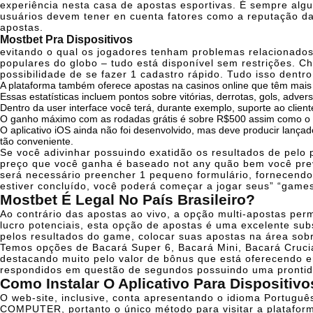
experiência nesta casa de apostas esportivas. É sempre alg
usuários devem tener en cuenta fatores como a reputação da 
apostas.
Mostbet Pra Dispositivos
evitando o qual os jogadores tenham problemas relacionados 
populares do globo – tudo está disponível sem restrições. 
possibilidade de se fazer 1 cadastro rápido. Tudo isso dentr
A plataforma também oferece apostas na casinos online que têm mais 
Essas estatísticas incluem pontos sobre vitórias, derrotas, gols, adve
Dentro da user interface você terá, durante exemplo, suporte ao clien
O ganho máximo com as rodadas grátis é sobre R$500 assim como o co
O aplicativo iOS ainda não foi desenvolvido, mas deve producir lançad
tão conveniente.
Se você adivinhar possuindo exatidão os resultados de pelo
preço que você ganha é baseado not any quão bem você previ
será necessário preencher 1 pequeno formulário, fornecend
estiver concluído, você poderá começar a jogar seus” “games
Mostbet É Legal No País Brasileiro?
Ao contrário das apostas ao vivo, a opção multi-apostas perm
lucro potenciais, esta opção de apostas é uma excelente su
pelos resultados do game, colocar suas apostas na área sobr
Temos opções de Bacará Super 6, Bacará Mini, Bacará Crucial
destacando muito pelo valor de bônus que está oferecendo 
respondidos em questão de segundos possuindo uma prontidão
Como Instalar O Aplicativo Para Dispositiv
O web-site, inclusive, conta apresentando o idioma Português
COMPUTER, portanto o único método para visitar a plataform