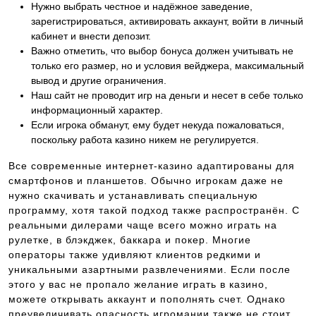
Нужно выбрать честное и надёжное заведение,
зарегистрироваться, активировать аккаунт, войти в личный
кабинет и внести депозит.
Важно отметить, что выбор бонуса должен учитывать не
только его размер, но и условия вейджера, максимальный
вывод и другие ограничения.
Наш сайт не проводит игр на деньги и несет в себе только
информационный характер.
Если игрока обманут, ему будет некуда пожаловаться,
поскольку работа казино никем не регулируется.
Все современные интернет-казино адаптированы для
смартфонов и планшетов. Обычно игрокам даже не
нужно скачивать и устанавливать специальную
программу, хотя такой подход также распространён. С
реальными дилерами чаще всего можно играть на
рулетке, в блэкджек, баккара и покер. Многие
операторы также удивляют клиентов редкими и
уникальными азартными развлечениями. Если после
этого у вас не пропало желание играть в казино,
можете открывать аккаунт и пополнять счет. Однако
преувеличивать опасность игромании также не стоит.