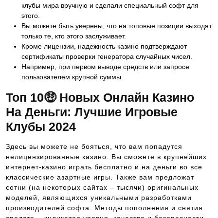
клубы мира вручную и сделали специальный софт для
этого.
Вы можете быть уверены, что на топовые позиции выходят
только те, кто этого заслуживает.
Кроме лицензии, надежность казино подтверждают
сертификаты проверки генератора случайных чисел.
Например, при первом выводе средств или запросе
пользователем крупной суммы.
Топ 10🤑 Новых Онлайн Казино
На Деньги: Лучшие Игровые
Клубы 2024
Здесь вы можете не бояться, что вам попадутся
нелицензированные казино. Вы сможете в крупнейших
интернет-казино играть бесплатно и на деньги во все
классические азартные игры. Также вам предложат
сотни (на некоторых сайтах – тысячи) оригинальных
моделей, являющихся уникальными разработками
производителей софта. Методы пополнения и снятия