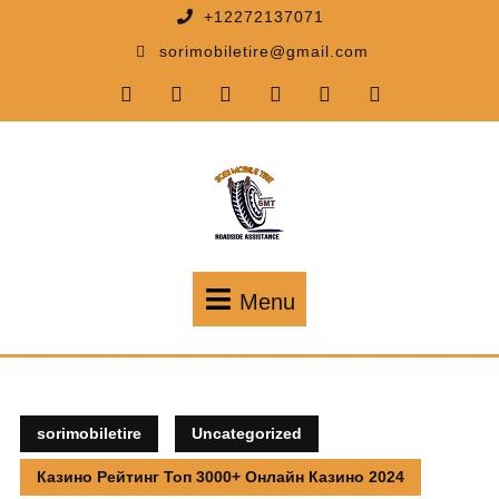
+12272137071
sorimobiletire@gmail.com
Menu
sorimobiletire
Uncategorized
Казино Рейтинг Топ 3000+ Онлайн Казино 2024