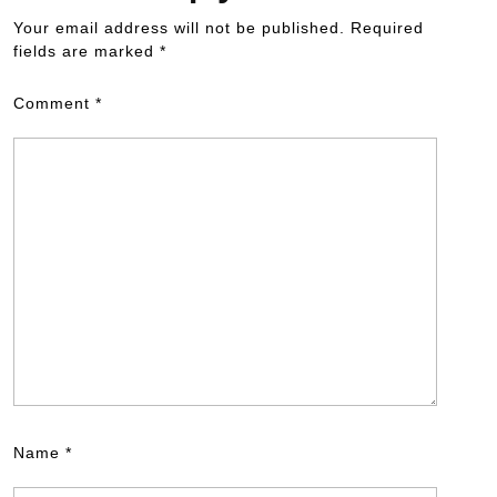
Your email address will not be published.
Required
fields are marked
*
Comment
*
Name
*