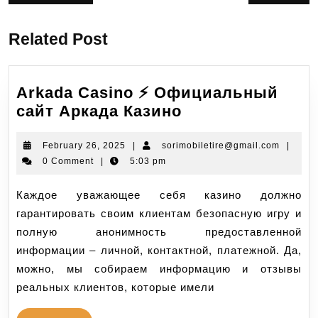
Related Post
Arkada Casino ⚡️ Официальный
сайт Аркада Казино
February 26, 2025
|
sorimobiletire@gmail.com
|
0 Comment
|
5:03 pm
Каждое уважающее себя казино должно
гарантировать своим клиентам безопасную игру и
полную анонимность предоставленной
информации – личной, контактной, платежной. Да,
можно, мы собираем информацию и отзывы
реальных клиентов, которые имели