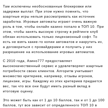
Там исключены необоснованные блокировки или
задержки выплат. При этом нужно помнить, что
азартные игры нельзя рассматривать как источник
заработка. Игровые автоматы играют очень важную
роль в том, чтобы онлайн казино попало в ТОП 10. При
этом, чтобы занять высокую строчку в рейтинге клуб
обязан использовать только лицензионный софт. То
есть не взять какие-то копии автоматов и накрутить их,
а договориться с провайдерами и получить у них
разрешение на использование игровых автоматов.
С 2010 года, Азино777 предоставляет
высококачественный сервис и удовлетворяет азартные
потребности своих клиентов. Алгоритм учитывает
множество критериев, например, отзывы игроков,
лицензии, игры. Каждому из этих критериев придается
вес, так что все они будут иметь разный вклад в
итоговую оценку.
Это может быть как от 1 до 10 баллов, так и от 1 до 100
баллов, тут все зависит от определенного ТОП 10 в