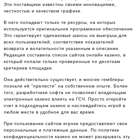
Эти поставщики известны своими инновациями,
честностью и качеством графики.
В него попадают только те ресурсы, на которых
используется оригинальное программное обеспечение.
Это гарантирует одинаковые шансы на выигрыш для
всех пользователей, соответствие показателей
возврата и волатильности указанным в описании.
Редакция составила список сайтов онлайн казино, в
который попали только проверенные по десяткам
критериев площадки.
Она действительно существует, и многие гемблеры
познали её “прелести” на собственном опыте. Более
того, разработчики софта не позволяют владельцам
электронных казино влиять на ГСЧ. Просто откройте
счет в подходящем казино и наслаждайтесь игрой в
любом месте в удобное для вас время.
При пользовании сайтом игроки предоставляют свои
персональные и платежные данные. По политике
конфиденциальности казино не может раскрывать эту