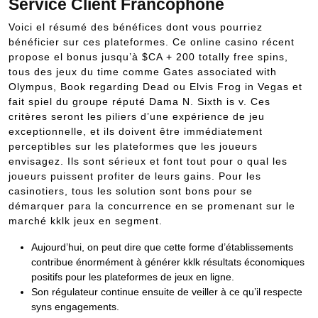
Service Client Francophone
Voici el résumé des bénéfices dont vous pourriez
bénéficier sur ces plateformes. Ce online casino récent
propose el bonus jusqu’à $CA + 200 totally free spins,
tous des jeux du time comme Gates associated with
Olympus, Book regarding Dead ou Elvis Frog in Vegas et
fait spiel du groupe réputé Dama N. Sixth is v. Ces
critères seront les piliers d’une expérience de jeu
exceptionnelle, et ils doivent être immédiatement
perceptibles sur les plateformes que les joueurs
envisagez. Ils sont sérieux et font tout pour o qual les
joueurs puissent profiter de leurs gains. Pour les
casinotiers, tous les solution sont bons pour se
démarquer para la concurrence en se promenant sur le
marché kklk jeux en segment.
Aujourd’hui, on peut dire que cette forme d’établissements
contribue énormément à générer kklk résultats économiques
positifs pour les plateformes de jeux en ligne.
Son régulateur continue ensuite de veiller à ce qu’il respecte
syns engagements.