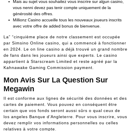
Mais au sujet vous souhaitez vous inscrire sur algun casino,
vous nenni devez pas tenir compte uniquement de la
générosité des offres.
Millionz Casino accueille tous les nouveaux joueurs inscrits
avec votre offre de added bonus de bienvenue.
La” “cinquième place de notre classement est occupée
par Simsino Online casino, qui a commencé à fonctionner
en 2024. Le on line casino a déjà trouvé un grand nombre
de fans dans les joueurs ainsi que experts. Le casino
appartient à Starscream Limited et reste agréé par la
Kahnawake Gaming Commission payment.
Mon Avis Sur La Question Sur
Megawin
Il est conforme aux lignes de sécurité des données et des
cartes de paiement. Vous pouvez en conséquent être
certain que vos fonds seront aussi sûrs o qual ceux de
los angeles Banque d’Angleterre. Pour vous inscrire, vous
devez remplir vos informations personnelles ou celles
relatives à votre compte.