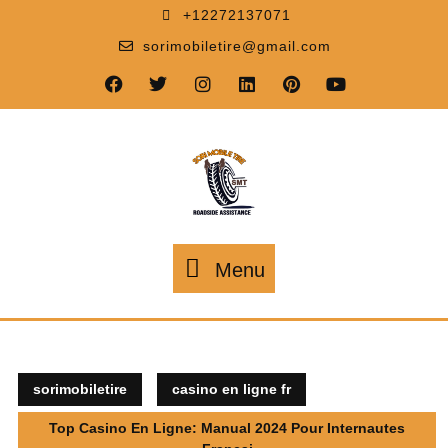
+12272137071
sorimobiletire@gmail.com
Menu
sorimobiletire
casino en ligne fr
Top Casino En Ligne: Manual 2024 Pour Internautes