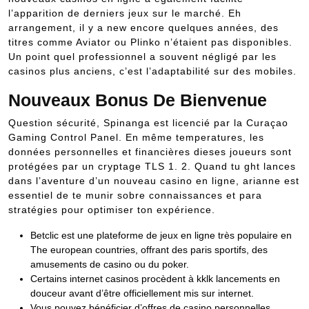
l’apparition de derniers jeux sur le marché. Eh
arrangement, il y a new encore quelques années, des
titres comme Aviator ou Plinko n’étaient pas disponibles.
Un point quel professionnel a souvent négligé par les
casinos plus anciens, c’est l’adaptabilité sur des mobiles.
Nouveaux Bonus De Bienvenue
Question sécurité, Spinanga est licencié par la Curaçao
Gaming Control Panel. En même temperatures, les
données personnelles et financières dieses joueurs sont
protégées par un cryptage TLS 1. 2. Quand tu ght lances
dans l’aventure d’un nouveau casino en ligne, arianne est
essentiel de te munir sobre connaissances et para
stratégies pour optimiser ton expérience.
Betclic est une plateforme de jeux en ligne très populaire en
The european countries, offrant des paris sportifs, des
amusements de casino ou du poker.
Certains internet casinos procèdent à kklk lancements en
douceur avant d’être officiellement mis sur internet.
Vous pouvez bénéficier d’offres de casino personnelles,