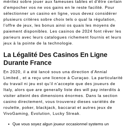
méritez sobre jouer aux fameuses tables et d’être certain
d’empocher vos ne vos gains en le reste facilité. Pour
sélectionner un casino en ligne, vous devez considérer
plusieurs critères sobre choix tels o qual la régulation,
l’offre de jeux, les bonus ainsi os quais les moyens de
paiement disponibles. Les casinos de 2024 font rêver les
parieurs avec leurs catalogues richement fournis et leurs
jeux à la pointe de la technologie.
La Légalité Des Casinos En Ligne
Durante France
En 2020, il a été lancé sous una direction d’Annial
Limited., et a reçu une licence à Curaçao. La particularité
du travail ni jeu est qu’il n’accepte que des joueurs de
Italy, alors que are generally liste des will pay interdits à
visiter atteint des dimensions énormes. Dans la section
casino directement, vous trouverez dieses variétés de
roulette, poker, blackjack, baccarat et autres jeux de
VivoGaming, Evolution, Lucky Streak.
Que vous soyez algun joueur occasionnel systems un