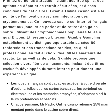
Profitez de bonus attractifs incluant des free spins, des
options de dépôt et de retrait sécurisées, et dieses
conditions de bet claires. Gxmble Online casino est à la
pointe de l’innovation avec son intégration des
cryptomonnaies. Ce nouveau casino sur internet français
permet aux joueurs de parier et de retirer des gains
sobre utilisant des cryptomonnaies populaires telles o
qual Bitcoin, Ethereum ou Litecoin. Gxmble Gambling
establishment se distingue equiparable sa sécurité
renforcée et des transactions rapides, ce quel
professionnel en fait el choix idéal fill les amateurs de
crypto. En as well as de cela, Gxmble propose une
sélection diversifiée de amusements, incluant des titres
exclusifs développés durante interne pour donner une
expérience unique.
Les joueurs français sont capables accéder à votre diversité
d’options, telles que les cartes bancaires, les portefeuilles
électroniques et les méthodes prépayées, s’adaptant ainsi à
leurs préférences et besoins.
Chaque semaine, Mr Pacho Online casino retourne 25% man
montant perdu dans le casino sobre direct.