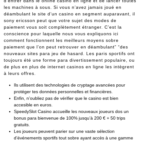
d’entrer dans le online casino en ligne et de lancer toutes
les machines à sous. Si vous n’avez jamais joué en
déambulant le site d’un casino en segment auparavant, il
sony ericsson peut que votre sujet des modes de
paiement vous soit complètement étranger. C’est la
conscience pour laquelle nous vous expliquons ici
comment fonctionnent les meilleurs moyens sobre
paiement que l’on peut retrouver en déambulant” “des
nouveaux sites para jeu de hasard. Les paris sportifs ont
toujours été une forme para divertissement populaire, ou
de plus en plus de internet casinos en ligne les intègrent
à leurs offres.
Ils utilisent des technologies de cryptage avancées pour
protéger tes données personnelles et financières.
Enfin, n’oubliez pas de vérifier que le casino est bien
accesible en euros.
SpeedySlot Casino accueille les nouveaux joueurs dos un
bonus para bienvenue de 100% jusqu’à 200 € + 50 trips
gratuits.
Les joueurs peuvent parier sur une vaste sélection
d’événements sportifs tout sobre ayant accès à une gamme