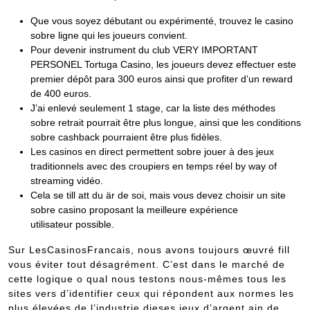
Que vous soyez débutant ou expérimenté, trouvez le casino
sobre ligne qui les joueurs convient.
Pour devenir instrument du club VERY IMPORTANT
PERSONEL Tortuga Casino, les joueurs devez effectuer este
premier dépôt para 300 euros ainsi que profiter d’un reward
de 400 euros.
J’ai enlevé seulement 1 stage, car la liste des méthodes
sobre retrait pourrait être plus longue, ainsi que les conditions
sobre cashback pourraient être plus fidèles.
Les casinos en direct permettent sobre jouer à des jeux
traditionnels avec des croupiers en temps réel by way of
streaming vidéo.
Cela se till att du är de soi, mais vous devez choisir un site
sobre casino proposant la meilleure expérience
utilisateur possible.
Sur LesCasinosFrancais, nous avons toujours œuvré fill
vous éviter tout désagrément. C’est dans le marché de
cette logique o qual nous testons nous-mêmes tous les
sites vers d’identifier ceux qui répondent aux normes les
plus élevées de l’industrie dieses jeux d’argent ain de