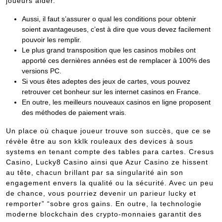
joueurs aider.
Aussi, il faut s’assurer o qual les conditions pour obtenir
soient avantageuses, c’est à dire que vous devez facilement
pouvoir les remplir.
Le plus grand transposition que les casinos mobiles ont
apporté ces dernières années est de remplacer à 100% des
versions PC.
Si vous êtes adeptes des jeux de cartes, vous pouvez
retrouver cet bonheur sur les internet casinos en France.
En outre, les meilleurs nouveaux casinos en ligne proposent
des méthodes de paiement vrais.
Un place où chaque joueur trouve son succès, que ce se
révèle être au son kklk rouleaux des devices à sous
systems en tenant compte des tables para cartes. Cresus
Casino, Lucky8 Casino ainsi que Azur Casino ze hissent
au tête, chacun brillant par sa singularité ain son
engagement envers la qualité ou la sécurité. Avec un peu
de chance, vous pourriez devenir un parieur lucky et
remporter” “sobre gros gains. En outre, la technologie
moderne blockchain des crypto-monnaies garantit des