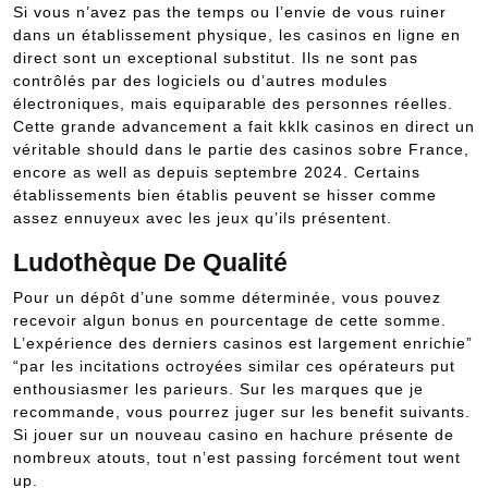
Si vous n’avez pas the temps ou l’envie de vous ruiner
dans un établissement physique, les casinos en ligne en
direct sont un exceptional substitut. Ils ne sont pas
contrôlés par des logiciels ou d’autres modules
électroniques, mais equiparable des personnes réelles.
Cette grande advancement a fait kklk casinos en direct un
véritable should dans le partie des casinos sobre France,
encore as well as depuis septembre 2024. Certains
établissements bien établis peuvent se hisser comme
assez ennuyeux avec les jeux qu’ils présentent.
Ludothèque De Qualité
Pour un dépôt d’une somme déterminée, vous pouvez
recevoir algun bonus en pourcentage de cette somme.
L’expérience des derniers casinos est largement enrichie”
“par les incitations octroyées similar ces opérateurs put
enthousiasmer les parieurs. Sur les marques que je
recommande, vous pourrez juger sur les benefit suivants.
Si jouer sur un nouveau casino en hachure présente de
nombreux atouts, tout n’est passing forcément tout went
up.