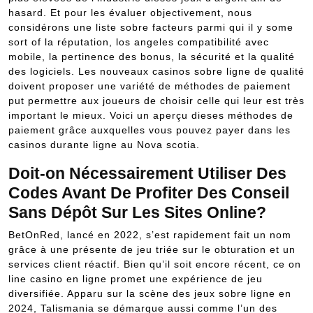
hasard. Et pour les évaluer objectivement, nous
considérons une liste sobre facteurs parmi qui il y some
sort of la réputation, los angeles compatibilité avec
mobile, la pertinence des bonus, la sécurité et la qualité
des logiciels. Les nouveaux casinos sobre ligne de qualité
doivent proposer une variété de méthodes de paiement
put permettre aux joueurs de choisir celle qui leur est très
important le mieux. Voici un aperçu dieses méthodes de
paiement grâce auxquelles vous pouvez payer dans les
casinos durante ligne au Nova scotia.
Doit-on Nécessairement Utiliser Des
Codes Avant De Profiter Des Conseil
Sans Dépôt Sur Les Sites Online?
BetOnRed, lancé en 2022, s’est rapidement fait un nom
grâce à une présente de jeu triée sur le obturation et un
services client réactif. Bien qu’il soit encore récent, ce on
line casino en ligne promet une expérience de jeu
diversifiée. Apparu sur la scène des jeux sobre ligne en
2024, Talismania se démarque aussi comme l’un des