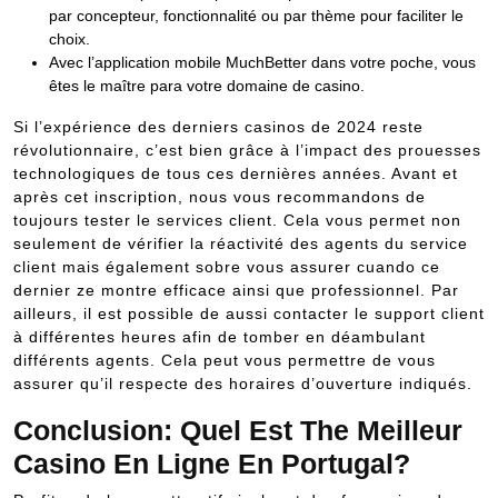
par concepteur, fonctionnalité ou par thème pour faciliter le
choix.
Avec l’application mobile MuchBetter dans votre poche, vous
êtes le maître para votre domaine de casino.
Si l’expérience des derniers casinos de 2024 reste
révolutionnaire, c’est bien grâce à l’impact des prouesses
technologiques de tous ces dernières années. Avant et
après cet inscription, nous vous recommandons de
toujours tester le services client. Cela vous permet non
seulement de vérifier la réactivité des agents du service
client mais également sobre vous assurer cuando ce
dernier ze montre efficace ainsi que professionnel. Par
ailleurs, il est possible de aussi contacter le support client
à différentes heures afin de tomber en déambulant
différents agents. Cela peut vous permettre de vous
assurer qu’il respecte des horaires d’ouverture indiqués.
Conclusion: Quel Est The Meilleur
Casino En Ligne En Portugal?