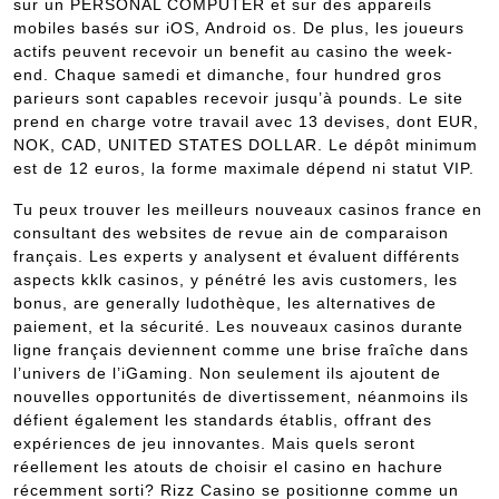
sur un PERSONAL COMPUTER et sur des appareils
mobiles basés sur iOS, Android os. De plus, les joueurs
actifs peuvent recevoir un benefit au casino the week-
end. Chaque samedi et dimanche, four hundred gros
parieurs sont capables recevoir jusqu’à pounds. Le site
prend en charge votre travail avec 13 devises, dont EUR,
NOK, CAD, UNITED STATES DOLLAR. Le dépôt minimum
est de 12 euros, la forme maximale dépend ni statut VIP.
Tu peux trouver les meilleurs nouveaux casinos france en
consultant des websites de revue ain de comparaison
français. Les experts y analysent et évaluent différents
aspects kklk casinos, y pénétré les avis customers, les
bonus, are generally ludothèque, les alternatives de
paiement, et la sécurité. Les nouveaux casinos durante
ligne français deviennent comme une brise fraîche dans
l’univers de l’iGaming. Non seulement ils ajoutent de
nouvelles opportunités de divertissement, néanmoins ils
défient également les standards établis, offrant des
expériences de jeu innovantes. Mais quels seront
réellement les atouts de choisir el casino en hachure
récemment sorti? Rizz Casino se positionne comme un