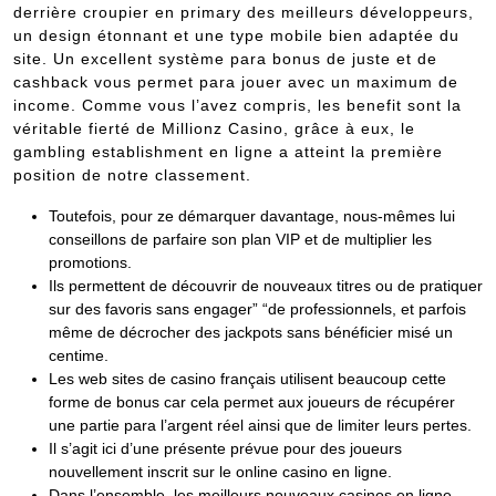
derrière croupier en primary des meilleurs développeurs,
un design étonnant et une type mobile bien adaptée du
site. Un excellent système para bonus de juste et de
cashback vous permet para jouer avec un maximum de
income. Comme vous l’avez compris, les benefit sont la
véritable fierté de Millionz Casino, grâce à eux, le
gambling establishment en ligne a atteint la première
position de notre classement.
Toutefois, pour ze démarquer davantage, nous-mêmes lui
conseillons de parfaire son plan VIP et de multiplier les
promotions.
Ils permettent de découvrir de nouveaux titres ou de pratiquer
sur des favoris sans engager” “de professionnels, et parfois
même de décrocher des jackpots sans bénéficier misé un
centime.
Les web sites de casino français utilisent beaucoup cette
forme de bonus car cela permet aux joueurs de récupérer
une partie para l’argent réel ainsi que de limiter leurs pertes.
Il s’agit ici d’une présente prévue pour des joueurs
nouvellement inscrit sur le online casino en ligne.
Dans l’ensemble, les meilleurs nouveaux casinos en ligne