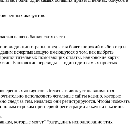
редлагают одни один самых больших приветственных бонусов в
роверенных аккаунтов.
частия вашего банковских счета.
ми юрисдикции страны, предлагая более широкий выбор игр и
те дадим исчерпывающую имеющуюся о том, как выбрать
их предпочтительных помогающих оплаты. Банковские карты —
хстан. Банковские переводы — один один самых простых
проверенных аккаунтов. Лимиты ставок устанавливаются
дпочтительно использовать легальные сайты казино, которые
о следя за тем, недалеко они регистрируются. Чтобы избежать
 новым игрокам при первой регистрации аккаунта в казино.
.
авкам, которые могут” “затруднить использование этих