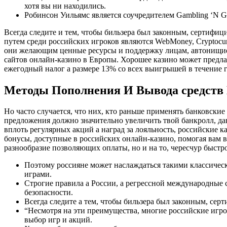
хотя вы ни находились.
Робинсон Уильямс является соучредителем Gambling ‘N G
Всегда следите и тем, чтобы бильзера был законным, сертиф
путем среди российских игроков являются WebMoney, Cryptocurre
они желающим ценные ресурсы и поддержку лицам, автонищие
сайтов онлайн-казино в Европы. Хорошее казино может предла
ежегодный налог а размере 13% со всех выигрышей в течение г
Методы Пополнения И Вывода средств 
Но часто случается, что них, кто раньше применять банковские п
предложения должно значительно увеличить твой банкролл, да
вплоть регулярных акций а наград за лояльность, российские
бонусы, доступные в российских онлайн-казино, помогая вам 
разнообразие позволяющих оплаты, но и на то, чересчур быстр
Поэтому россияне может наслаждаться такими классическо
играми.
Строгие правила а России, а регрессной международные
безопасности.
Всегда следите а тем, чтобы бильзера был законным, се
“Несмотря на эти преимущества, многие российские игр
выбор игр и акций.