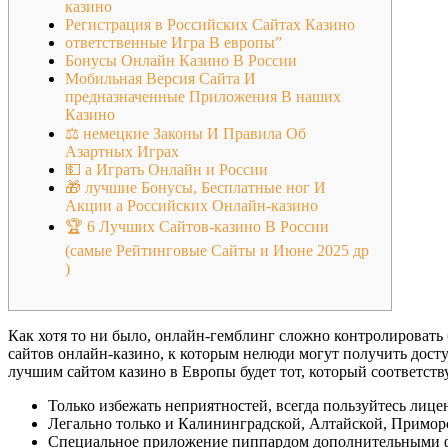
казино
Регистрация в Российских Сайтах Казино
ответственные Игра В европы”
Бонусы Онлайн Казино В России
Мобильная Версия Сайта И
предназначенные Приложения В наших
Казино
⚖️ немецкие Законы И Правила Об
Азартных Играх
💵 а Играть Онлайн и России
🎁 лучшие Бонусы, Бесплатные ног И
Акции а Российских Онлайн-казино
🏆 6 Лучших Сайтов-казино В России
(самые Рейтинговые Сайты и Июне 2025 др
)
Как хотя то ни было, онлайн-гемблинг сложно контролировать
сайтов онлайн-казино, к которым нелюди могут получить досту
лучшим сайтом казино в Европы будет тот, который соответств
Только избежать неприятностей, всегда пользуйтесь ли
Легально только и Калининградской, Алтайской, Примор
Специальное приложение пиппардом дополнительными фу