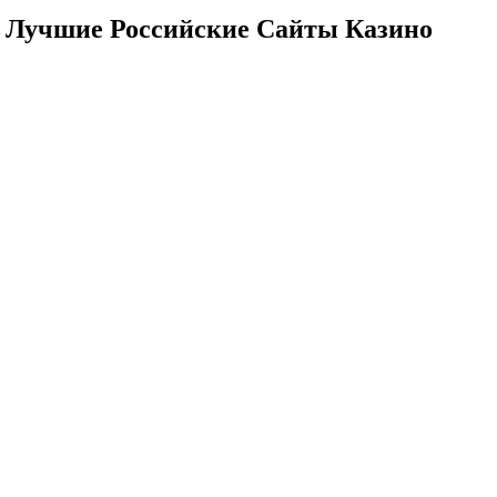
х Лучшие Российские Сайты Казино