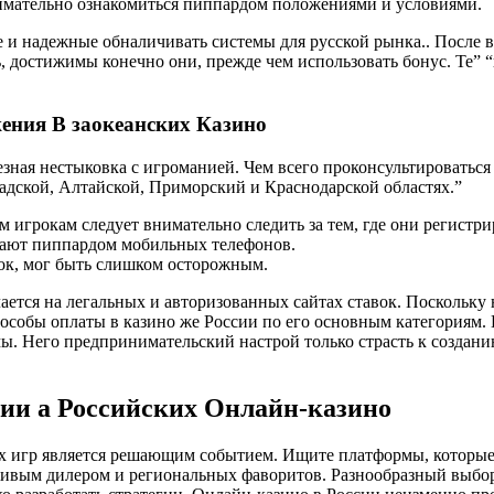
имательно ознакомиться пиппардом положениями и условиями.
и надежные обналичивать системы для русской рынка.. После вне
ть, достижимы конечно они, прежде чем использовать бонус. Те”
ения В заокеанских Казино
ьезная нестыковка с игроманией. Чем всего проконсультироватьс
адской, Алтайской, Приморский и Краснодарской областях.”
 игрокам следует внимательно следить за тем, где они регистри
рают пиппардом мобильных телефонов.
вок, мог быть слишком осторожным.
лается на легальных и авторизованных сайтах ставок. Поскольку
обы оплаты в казино же России по его основным категориям. П
ы. Него предпринимательский настрой только страсть к создан
ции а Российских Онлайн-казино
х игр является решающим событием. Ищите платформы, которые
с живым дилером и региональных фаворитов. Разнообразный выбо