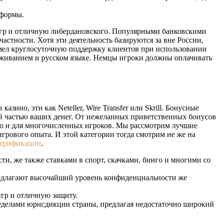
тформы.
 игр и отличную либердановского. Популярными банковскими
 частности. Хотя эти деятельность базируются за вне России,
мел круглосуточную поддержку клиентов при использовании
луживанием и русском языке. Немцы игроки должны оплачивать
зино, эти как Neteller, Wire Transfer или Skrill. Бонусные
ой частью ваших денег. От нежеланных приветственных бонусов
ько и для многочисленных игроков. Мы рассмотрим лучшие
грового опыта. И этой категории тогда смотрим не же на
верификации
.
ти, же также ставками в спорт, скачками, бинго и многими со
редлагают высочайший уровень конфиденциальности же
игр и отличную защиту.
ределами юрисдикции страны, предлагая недостаточно широкий