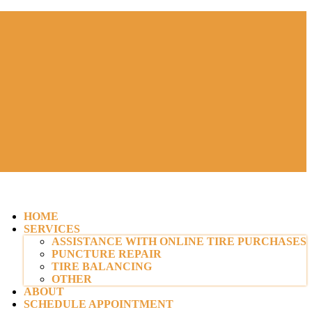
HOME
SERVICES
ASSISTANCE WITH ONLINE TIRE PURCHASES
PUNCTURE REPAIR
TIRE BALANCING
OTHER
ABOUT
SCHEDULE APPOINTMENT