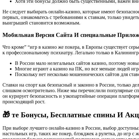
Хотя эти бонусы должно быть существенными, важен вн
Не следует выбирать онлайн-казино, которые имеют безопасное 
первых, ознакомьтесь с требованиями к ставкам, только увиде
выигрышей становится возможным.
Мобильная Версия Сайта И специальные Прилож
Что кроме” “игр в казино же покера, в Европы существует сер
к профессиональному психиатру. Легально только в Калинингр
В России мало нелегальных сайтов казино, поэтому новым
Многие играют а казино на ПК, но все меньше людей иг
Поскольку нет несколько мошеннических сайтов для ста
Ставки на спорт как безопасный и законно в России, только де
слишком осмотрительно. Ниже мы перечислили популярные спос
он курирует безопасность и узкопартийные операции платформ
происходящий рост.
🎁 те Бонусы, Бесплатные спины И Ак
При выборе лучшего онлайн-казино в России, выбор доступны
настольных игр, таких же покер, блэкджек а рулетка, до игр 