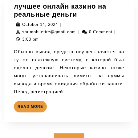
лучшее онлайн казино на
реальные деньги
October 14, 2024
|
sorimobiletire@gmail.com
|
0 Comment
|
3:03 pm
Обычно вывод средств осуществляется на
ту же платежную систему, с которой был
сделан депозит. Некоторые казино также
могут устанавливать лимиты на суммы
вывода и время ожидания обработки заявки.
Перед регистрацией
READ MORE