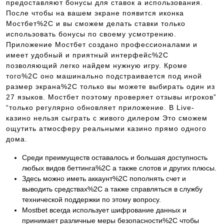
предоставляют бонусы для ставок а использования.
После чтобы на вашем экране появится иконка
Мостбет%2C и вы сможем делать ставки только
использовать бонусы по своему усмотрению.
Приложение Мостбет создано профессионалами и
имеет удобный и приятный интерфейс%2C
позволяющий легко найдем нужную игру. Кроме
того%2C оно машинально подстраивается под иной
размер экрана%2C только вы можете выбирать один из
27 языков. Мостбет поэтому проверяет отзывы игроков”
“только регулярно обновляет приложение. В Live-
казино нельзя сыграть с живого дилером Это сможем
ощутить атмосферу реальными казино прямо одного
дома.
Среди преимуществ оставалось и большая доступность
любых видов беттинга%2C а также слотов и других плюсы.
Здесь можно иметь аккаунт%2C пополнять счет и
выводить средствах%2C а также справляться в службу
технической поддержки по этому вопросу.
Mostbet всегда использует шифрование данных и
принимает различные меры безопасности%2C чтобы