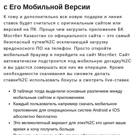
с Его Мобильной Версии
К тому и дополнительно все новую подарки и линия
ставок будет считаться с оригинальным сайтом или
версией на ПК. Проще чем загрузить приложение БК
Мостбет Казахстан со официального сайта – это самый
безопасный путем%2C исключающий загрузку
вредоносного ПО на телефон. Просто откройте
мобильный браузер и перейдите на сайт Мостбет. Сайт
автоматически подстроится под мобильную догадку%2C
и вы удастся совершать все них же операции. Кроме
необходимости скачивания вы сможете делать
ставки%2C использовать бонусы а смотреть live-ставки.
В таблице тогда выделили основные различием между
мобильным сайтом и приложением.
Каждый пользователь например скачать мобильное
приложение для операционных систем Android и IOS
абсолютно бесплатно.
Это великолепный вариант для этих%2C кто ценит ваше
время и хочу получить больше.