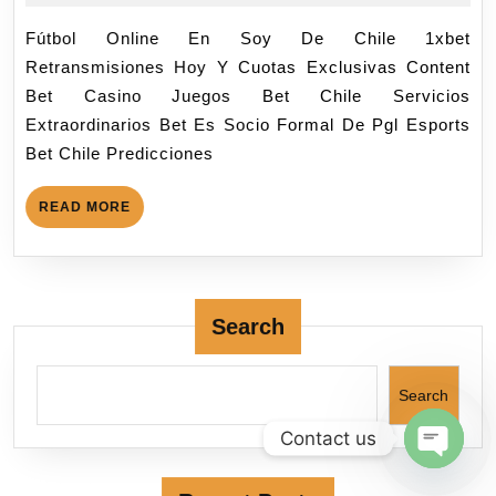
Fútbol Online En Soy De Chile 1xbet
Retransmisiones Hoy Y Cuotas Exclusivas Content
Bet Casino Juegos Bet Chile Servicios
Extraordinarios Bet Es Socio Formal De Pgl Esports
Bet Chile Predicciones
READ MORE
Search
Search
Contact us
Open ch