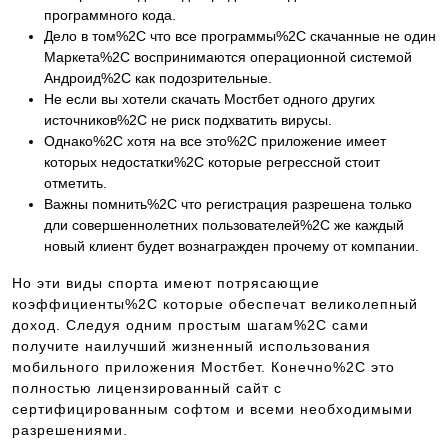
программного кода.
Дело в том%2C что все программы%2C скачанные не один
Маркета%2C воспринимаются операционной системой
Андроид%2C как подозрительные.
Не если вы хотели скачать Мостбет одного других
источников%2C не риск подхватить вирусы.
Однако%2C хотя на все это%2C приложение имеет
которых недостатки%2C которые регрессной стоит
отметить.
Важны помнить%2C что регистрация разрешена только
дли совершеннолетних пользователей%2C же каждый
новый клиент будет вознагражден прочему от компании.
Но эти виды спорта имеют потрясающие
коэффициенты%2C которые обеспечат великолепный
доход. Следуя одним простым шагам%2C сами
получите наилучший жизненный использования
мобильного приложения Мостбет. Конечно%2C это
полностью лицензированный сайт с
сертифицированным софтом и всеми необходимыми
разрешениями.