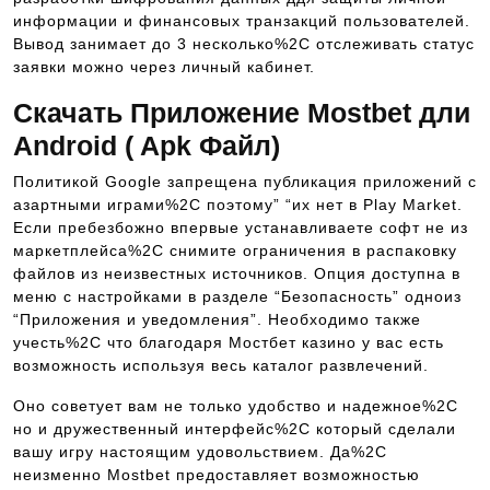
информации и финансовых транзакций пользователей.
Вывод занимает до 3 несколько%2C отслеживать статус
заявки можно через личный кабинет.
Скачать Приложение Mostbet дли
Android ( Apk Файл)
Политикой Google запрещена публикация приложений с
азартными играми%2C поэтому” “их нет в Play Market.
Если пребезбожно впервые устанавливаете софт не из
маркетплейса%2C снимите ограничения в распаковку
файлов из неизвестных источников. Опция доступна в
меню с настройками в разделе “Безопасность” одноиз
“Приложения и уведомления”. Необходимо также
учесть%2C что благодаря Мостбет казино у вас есть
возможность используя весь каталог развлечений.
Оно советует вам не только удобство и надежное%2C
но и дружественный интерфейс%2C который сделали
вашу игру настоящим удовольствием. Да%2C
неизменно Mostbet предоставляет возможностью