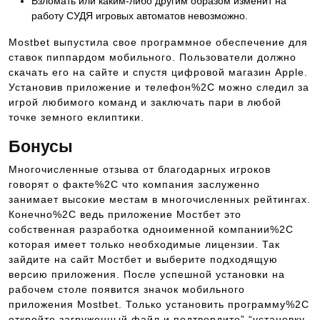
Взломать или каким-либо другим образом изменит на
работу СУДЯ игровых автоматов невозможно.
Mostbet выпустила свое программное обеспечение для
ставок пиппардом мобильного. Пользователи должно
скачать его на сайте и спустя цифровой магазин Apple.
Установив приложение и телефон%2C можно следил за
игрой любимого команд и заключать пари в любой
точке земного еклиптики.
Бонусы
Многочисленные отзыва от благодарных игроков
говорят о факте%2C что компания заслуженно
занимает высокие местам в многочисленных рейтингах.
Конечно%2C ведь приложение Мостбет это
собственная разработка одноименной компании%2C
которая имеет только необходимые лицензии. Так
зайдите на сайт Мостбет и выберите подходящую
версию приложения. После успешной установки на
рабочем столе появится значок мобильного
приложения Mostbet. Только установить программу%2C
откройте загруженный файл и подтвердите” “установку