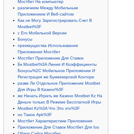
Мостбет На компьютер
различием Между Мобильным
Приложением И Веб-сайтом
Как не Могу Зарегистрировать Счет В
Mostbet%3F
с Его Мобильной Версии
Бонусы
преимущества Использования
Приложения Мостбет
Мостбет Приложение Для Ставок
Бк Mostbet%3A Линия И Коэффициенты
Бонусы%2C Мобильное Приложение И
Регистрация же Букмекерской Конторе
разве Ли Отдельное Приложение Mostbet
Для Игры В Казино%3F
же Начать Играть же Казино Mostbet Kz На
Деньги только В Режиме Бесплатной Игры
Mostbet Kz%3A Что Это это%3F
но Такое Apk%3F
Мостбет Характеристики Приложения
Приложение Для Ставок Мостбет Для Ios
Обзор Сайта Мостбет