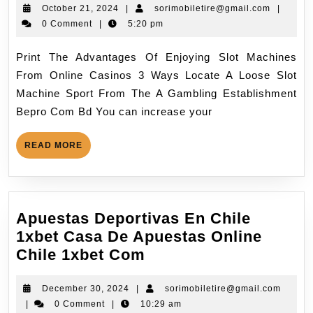
October 21, 2024
|
sorimobiletire@gmail.com
|
0 Comment
|
5:20 pm
Print The Advantages Of Enjoying Slot Machines
From Online Casinos 3 Ways Locate A Loose Slot
Machine Sport From The A Gambling Establishment
Bepro Com Bd You can increase your
READ MORE
Apuestas Deportivas En Chile
1xbet Casa De Apuestas Online
Chile 1xbet Com
December 30, 2024
|
sorimobiletire@gmail.com
|
0 Comment
|
10:29 am