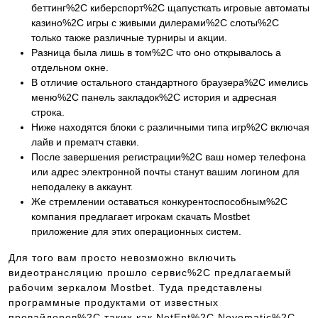
беттинг%2C киберспорт%2C щапусткать игровые автоматы
казино%2C игры с живыми дилерами%2C слоты%2C
только также различные турниры и акции.
Разница была лишь в том%2C что оно открывалось а
отдельном окне.
В отличие остального стандартного браузера%2C имелись
меню%2C панель закладок%2C история и адресная
строка.
Ниже находятся блоки с различными типа игр%2C включая
лайв и прематч ставки.
После завершения регистрации%2C ваш номер телефона
или адрес электронной почты станут вашим логином для
неподалеку в аккаунт.
Же стремлении оставаться конкурентоспособным%2C
компания предлагает игрокам скачать Mostbet
приложение для этих операционных систем.
Для того вам просто невозможно включить
видеотрансляцию прошло сервис%2C предлагаемый
рабочим зеркалом Mostbet. Туда представлены
программные продуктами от известных
провайдеров%2C таких как NetEnt%2C Novomatic%2C