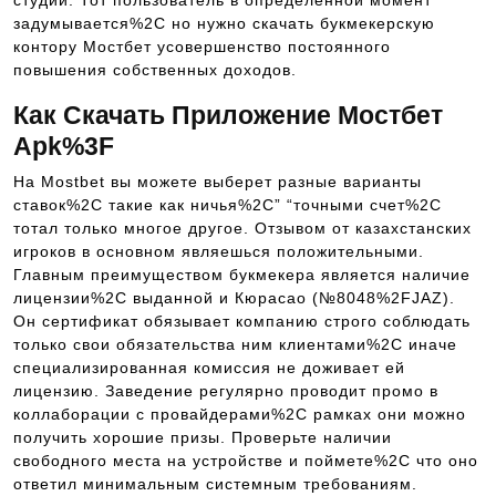
студии. Тот пользователь в определенной момент
задумывается%2C но нужно скачать букмекерскую
контору Мостбет усовершенство постоянного
повышения собственных доходов.
Как Скачать Приложение Мостбет
Apk%3F
На Mostbet вы можете выберет разные варианты
ставок%2C такие как ничья%2C” “точными счет%2C
тотал только многое другое. Отзывом от казахстанских
игроков в основном являешься положительными.
Главным преимуществом букмекера является наличие
лицензии%2C выданной и Кюрасао (№8048%2FJAZ).
Он сертификат обязывает компанию строго соблюдать
только свои обязательства ним клиентами%2C иначе
специализированная комиссия не доживает ей
лицензию. Заведение регулярно проводит промо в
коллаборации с провайдерами%2C рамках они можно
получить хорошие призы. Проверьте наличии
свободного места на устройстве и поймете%2C что оно
ответил минимальным системным требованиям.