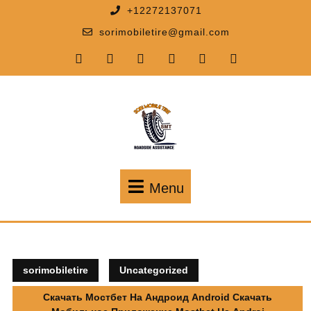
+12272137071
sorimobiletire@gmail.com
Menu
sorimobiletire
Uncategorized
Скачать Мостбет На Андроид Android Скачать