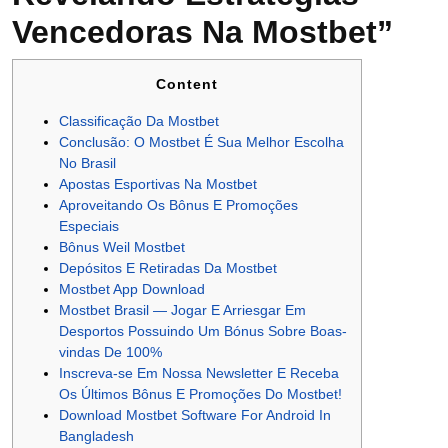
Vencedoras Na Mostbet”
Content
Classificação Da Mostbet
Conclusão: O Mostbet É Sua Melhor Escolha
No Brasil
Apostas Esportivas Na Mostbet
Aproveitando Os Bônus E Promoções
Especiais
Bônus Weil Mostbet
Depósitos E Retiradas Da Mostbet
Mostbet App Download
Mostbet Brasil — Jogar E Arriesgar Em
Desportos Possuindo Um Bónus Sobre Boas-
vindas De 100%
Inscreva-se Em Nossa Newsletter E Receba
Os Últimos Bônus E Promoções Do Mostbet!
Download Mostbet Software For Android In
Bangladesh