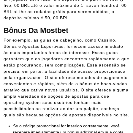
five, 00 BRL até o valor máximo de 1. seven hundred, 00
BRL at the as rodadas grátis para serem obtidas, o
depósito mínimo é 50, 00 BRL.
Bônus Da Mostbet
Por exemplo, as guias de cabeçalho, como Cassino,
Bônus e Apostas Esportivas, fornecem acesso imediato
às mais importantes áreas de interesse. Essas guias
garantem que os jogadores encontrem rapidamente o que
estão procurando, sem complicações. Essa ascensão se
precisa, em parte, à facilidade de acesso proporcionada
pela organizacion. O site oferece métodos de pagamento
convenientes e rápidos, além de o bônus de boas-vindas
atrativo que cativa novos usuários. O site oferece alguma
ampla variedade de opções de apostas para que
operating-system seus usuários tenham mais
possibilidades ao realizar ao dar um palpite, conheça
quais são because opções de apostas disponíveis no site.
Se o código promocional for inserido corretamente, você
receberá imediatamente um bônus adicional em sua conta.