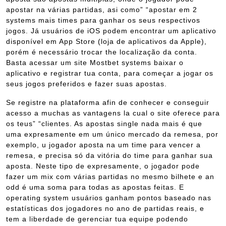
apostar na várias partidas, asi como” “apostar em 2
systems mais times para ganhar os seus respectivos
jogos. Já usuários de iOS podem encontrar um aplicativo
disponível em App Store (loja de aplicativos da Apple),
porém é necessário trocar the localização da conta.
Basta acessar um site Mostbet systems baixar o
aplicativo e registrar tua conta, para começar a jogar os
seus jogos preferidos e fazer suas apostas.
Se registre na plataforma afin de conhecer e conseguir
acesso a muchas as vantagens la cual o site oferece para
os teus” “clientes. As apostas single nada mais é que
uma expresamente em um único mercado da remesa, por
exemplo, u jogador aposta na um time para vencer a
remesa, e precisa só da vitória do time para ganhar sua
aposta. Neste tipo de expresamente, o jogador pode
fazer um mix com várias partidas no mesmo bilhete e an
odd é uma soma para todas as apostas feitas. E
operating system usuários ganham pontos baseado nas
estatísticas dos jogadores no ano de partidas reais, e
tem a liberdade de gerenciar tua equipe podendo