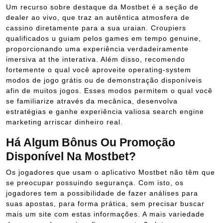
Um recurso sobre destaque da Mostbet é a seção de
dealer ao vivo, que traz an autêntica atmosfera de
cassino diretamente para a sua uraian. Croupiers
qualificados u guiam pelos games em tempo genuine,
proporcionando uma experiência verdadeiramente
imersiva at the interativa. Além disso, recomendo
fortemente o qual você aproveite operating-system
modos de jogo grátis ou de demonstração disponíveis
afin de muitos jogos. Esses modos permitem o qual você
se familiarize através da mecânica, desenvolva
estratégias e ganhe experiência valiosa search engine
marketing arriscar dinheiro real.
Há Algum Bônus Ou Promoção
Disponível Na Mostbet?
Os jogadores que usam o aplicativo Mostbet não têm que
se preocupar possuindo segurança. Com isto, os
jogadores tem a possibilidade de fazer análises para
suas apostas, para forma prática, sem precisar buscar
mais um site com estas informações. A mais variedade