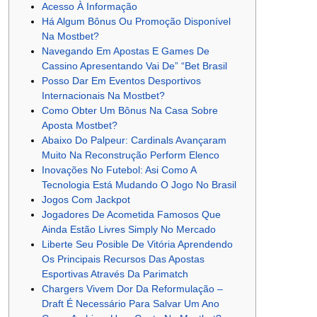
Acesso À Informação
Há Algum Bônus Ou Promoção Disponível
Na Mostbet?
Navegando Em Apostas E Games De
Cassino Apresentando Vai De” “Bet Brasil
Posso Dar Em Eventos Desportivos
Internacionais Na Mostbet?
Como Obter Um Bônus Na Casa Sobre
Aposta Mostbet?
Abaixo Do Palpeur: Cardinals Avançaram
Muito Na Reconstrução Perform Elenco
Inovações No Futebol: Asi Como A
Tecnologia Está Mudando O Jogo No Brasil
Jogos Com Jackpot
Jogadores De Acometida Famosos Que
Ainda Estão Livres Simply No Mercado
Liberte Seu Posible De Vitória Aprendendo
Os Principais Recursos Das Apostas
Esportivas Através Da Parimatch
Chargers Vivem Dor Da Reformulação –
Draft É Necessário Para Salvar Um Ano