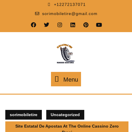
+12272137071
sorimobiletire@gmail.com
Menu
sorimobiletire
Uncategorized
Site Estatal De Apostas At The Online Cassino Zero