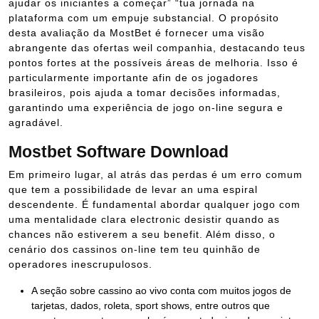
ajudar os iniciantes a começar” “tua jornada na
plataforma com um empuje substancial. O propósito
desta avaliação da MostBet é fornecer uma visão
abrangente das ofertas weil companhia, destacando teus
pontos fortes at the possíveis áreas de melhoria. Isso é
particularmente importante afin de os jogadores
brasileiros, pois ajuda a tomar decisões informadas,
garantindo uma experiência de jogo on-line segura e
agradável.
Mostbet Software Download
Em primeiro lugar, al atrás das perdas é um erro comum
que tem a possibilidade de levar an uma espiral
descendente. É fundamental abordar qualquer jogo com
uma mentalidade clara electronic desistir quando as
chances não estiverem a seu benefit. Além disso, o
cenário dos cassinos on-line tem teu quinhão de
operadores inescrupulosos.
A seção sobre cassino ao vivo conta com muitos jogos de
tarjetas, dados, roleta, sport shows, entre outros que