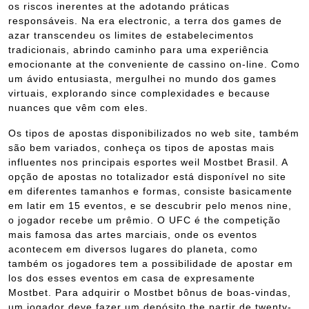
os riscos inerentes at the adotando práticas
responsáveis. Na era electronic, a terra dos games de
azar transcendeu os limites de estabelecimentos
tradicionais, abrindo caminho para uma experiência
emocionante at the conveniente de cassino on-line. Como
um ávido entusiasta, mergulhei no mundo dos games
virtuais, explorando since complexidades e because
nuances que vêm com eles.
Os tipos de apostas disponibilizados no web site, também
são bem variados, conheça os tipos de apostas mais
influentes nos principais esportes weil Mostbet Brasil. A
opção de apostas no totalizador está disponível no site
em diferentes tamanhos e formas, consiste basicamente
em latir em 15 eventos, e se descubrir pelo menos nine,
o jogador recebe um prêmio. O UFC é the competição
mais famosa das artes marciais, onde os eventos
acontecem em diversos lugares do planeta, como
também os jogadores tem a possibilidade de apostar em
los dos esses eventos em casa de expresamente
Mostbet. Para adquirir o Mostbet bônus de boas-vindas,
um jogador deve fazer um depósito the partir de twenty-