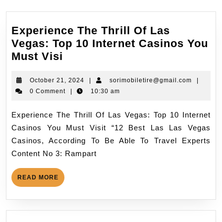
Experience The Thrill Of Las
Vegas: Top 10 Internet Casinos You
Must Visi
October 21, 2024
|
sorimobiletire@gmail.com
|
0 Comment
|
10:30 am
Experience The Thrill Of Las Vegas: Top 10 Internet
Casinos You Must Visit “12 Best Las Las Vegas
Casinos, According To Be Able To Travel Experts
Content No 3: Rampart
READ MORE