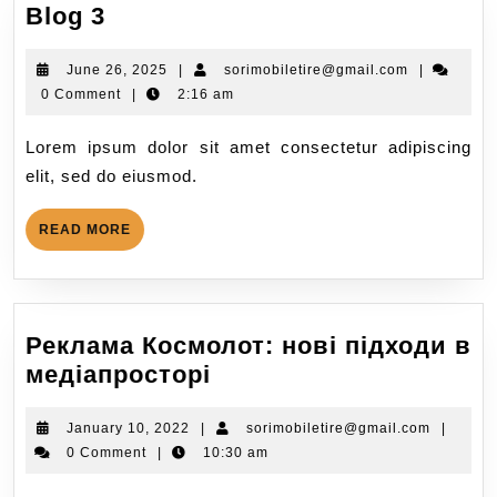
Blog 3
June 26, 2025
|
sorimobiletire@gmail.com
|
0 Comment
|
2:16 am
Lorem ipsum dolor sit amet consectetur adipiscing
elit, sed do eiusmod.
READ MORE
Реклама Космолот: нові підходи в
медіапросторі
January 10, 2022
|
sorimobiletire@gmail.com
|
0 Comment
|
10:30 am