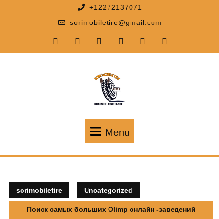
+12272137071
sorimobiletire@gmail.com
Menu
sorimobiletire
Uncategorized
Поиск самых больших Olimp онлайн -заведений