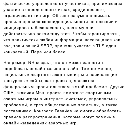
фактическое управление от участников, принимающих
участие в определенных играх, среди прочего,
ограничивает тип игр. Обычно разумно понимать
правило правила конфиденциальности по позиции и
инициировать безопасность, поэтому они
действительно рекомендуются. Чтобы гарантировать,
что практически любая информация, касающаяся как
вас, так и вашей SERP, приняли участие в TLS один
конкретный. Пара или более.
Например, NH создал, что он может запретить
опробовать онлайн-казино онлайн. Тем не менее,
социальные азартные азартные игры и начинающие
конкурсные сайты, как правило, являются
федеральным правительством в этой проблеме. Другие
США, включая Мэн, просто помогают спортивным
азартным играм в интернет -системах, управляемых
проблемой, о трех общественных племенах, а также
поставщиках. Конгресс Гавайев не смогли обработать
правила распространения, которые могут помочь в
онлайн -заведениях азартных игр.