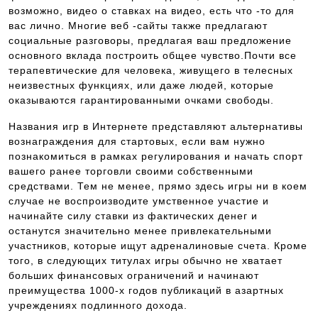
возможно, видео о ставках на видео, есть что -то для
вас лично. Многие веб -сайты также предлагают
социальные разговоры, предлагая ваш предложение
основного вклада построить общее чувство.Почти все
терапевтические для человека, живущего в телесных
неизвестных функциях, или даже людей, которые
оказываются гарантированными очками свободы.
Названия игр в Интернете представляют альтернативы
вознаграждения для стартовых, если вам нужно
познакомиться в рамках регулирования и начать спорт
вашего ранее торговли своими собственными
средствами. Тем не менее, прямо здесь игры ни в коем
случае не воспроизводите умственное участие и
начинайте силу ставки из фактических денег и
останутся значительно менее привлекательными
участников, которые ищут адреналиновые счета. Кроме
того, в следующих титулах игры обычно не хватает
больших финансовых ограничений и начинают
преимущества 1000-х годов публикаций в азартных
учреждениях подлинного дохода.