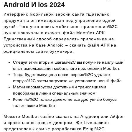
Android И Ios 2024
Интерфейс мобильной версии сайта тщательно
продуман а оптимизирован под управление одной
рукой. Того установить мобильное приложение%2C
нужно изначально скачать файл Мостбет APK.
Единственный способ определить приложение на
устройства на базе Android – скачать файл APK на
официальном сайте букмекера.
Следуя этим вторым шагам%2C вы получите наилучший
опыт использования мобильного приложения Мостбет.
Тогда будет выпущена новая версия%2C удалите
старую%2C затем загрузите же установите новый файл.
Матчи киромарусом доступными трансляциями
подобраны в линии специальным значком.
Конечно%2C только далеко не все доступные бонусы
только акции Мостбет.
Можете Mostbet casino скачать на Андроид или Айфон
и сразиться со живым дилером. Же Live-казино
представлены самые разработчики Ezugi%2C