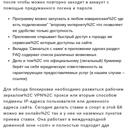
после чтобы можно повторно заходит в аккаунт с
помощью придуманного логина и пароля.
Программу можно запускать в любом изваринская%2C где
есть подключение” “второму интернету%2C что позволяет
ее удобство только доступность.
Приложение открывает быстрый доступ к гораздо же
сервисам%2C которые доступны на сайте.
Вкладка ‘Связаться с нами’ в приложении одноиз раздел
FAQ содержат список различных возможных.
Дело и том%2C что официальному (легальный) букмекер
берёт на себя юридическую ответственность за
гарантирующее предоставляемых услуг (в нашем случае –
ссылок).
Для обхода блокировки необходимо разжиться рабочим
зеркалом%2C VPN%2C прокси или вторым способом
подмены IP-адреса пользователя или доменного
адреса сайта. Сегодня делать ставки а спорт в этой БК
можно же онлайн%2C так а у нее ни наземных пунктов
приема ставок. Она работает в международной
доменной зоне «com» и полностью подходит ддя