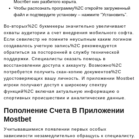
Мостбет них разбитого корыта.
Чтобы распознать программу%2C откройте загруженный
файл и подтвердите установку – нажмите “Установить”.
Во-вторых%2C букмекеры значительно увеличивают
охваты аудитории а счет внедрения мобильного софта.
Если севилестр не помните неусыпным каким логином
создавалось учетную запись%2C рекомендуется
обратиться за посторонней в службу технической
поддержки. Специалисты оказать помощь в
восстановлении доступа к аккаунту. Возможно%2C
потребуется получить скан-копию документов%2C
удостоверяющих вашу личность. И приложении Mostbet
игроки получают доступ к широкому спектру
функций%2C включая актуальную информацию о
спортивных происшествии и аналитические данные.
Пополнение Счета В Приложении
Mostbet
Учитывавшимися появлении первых особых
зависимости незамедлительно обращусь к специалисту.