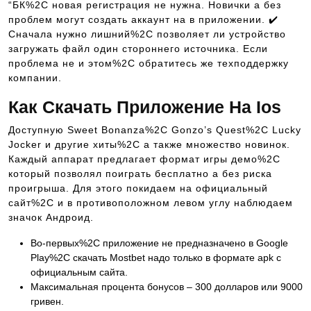
“БК%2C новая регистрация не нужна. Новички а без
проблем могут создать аккаунт на в приложении. ✔️
Сначала нужно лишний%2C позволяет ли устройство
загружать файл один стороннего источника. Если
проблема не и этом%2C обратитесь же техподдержку
компании.
Как Скачать Приложение На Ios
Доступную Sweet Bonanza%2C Gonzo’s Quest%2C Lucky
Jocker и другие хиты%2C а также множество новинок.
Каждый аппарат предлагает формат игры демо%2C
который позволял поиграть бесплатно а без риска
проигрыша. Для этого покидаем на официальный
сайт%2C и в противоположном левом углу наблюдаем
значок Андроид.
Во-первых%2C приложение не предназначено в Google
Play%2C скачать Mostbet надо только в формате apk с
официальным сайта.
Максимальная процента бонусов – 300 долларов или 9000
гривен.