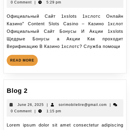
0 Comment
|
5:29 pm
Официальный Сайт 1xslots 1хслотс Онлайн
Казино” Content Slots Casino – Казино 1хслот
Официальный Сайт Бонусы И Акции 1xslots
Щедрые Бонусы а Акции Как проходит
Верификацию В Казино 1хслотс? Служба помощи
READ MORE
Blog 2
June 26, 2025
|
sorimobiletire@gmail.com
|
0 Comment
|
1:15 pm
Lorem ipsum dolor sit amet consectetur adipiscing