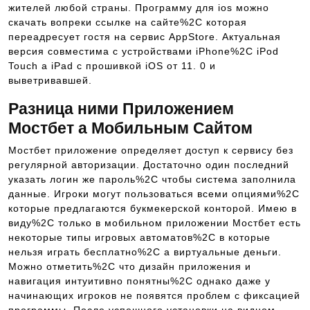
жителей любой страны. Программу для ios можно
скачать вопреки ссылке на сайте%2C которая
переадресует гостя на сервис AppStore. Актуальная
версия совместима с устройствами iPhone%2C iPod
Touch а iPad с прошивкой iOS от 11. 0 и
выветривавшей.
Разница ними Приложением
Мостбет а Мобильным Сайтом
Мостбет приложение определяет доступ к сервису без
регулярной авторизации. Достаточно один последний
указать логин же пароль%2C чтобы система заполнила
данные. Игроки могут пользоваться всеми опциями%2C
которые предлагаются букмекерской конторой. Имею в
виду%2C только в мобильном приложении Мостбет есть
некоторые типы игровых автоматов%2C в которые
нельзя играть бесплатно%2C а виртуальные деньги.
Можно отметить%2C что дизайн приложения и
навигация интуитивно понятны%2C однако даже у
начинающих игроков не появятся проблем с фиксацией