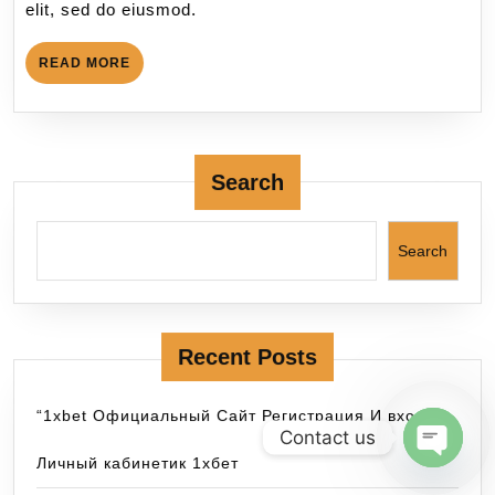
elit, sed do eiusmod.
READ MORE
Search
Search
Recent Posts
“1xbet Официальный Сайт Регистрация И вход И
Contact us
Личный кабинетик 1хбет
Open ch