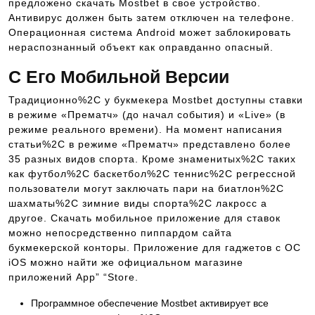
предложено скачать Mostbet в свое устройство.
Антивирус должен быть затем отключен на телефоне.
Операционная система Android может заблокировать
нераспознанный объект как оправданно опасный.
С Его Мобильной Версии
Традиционно%2C у букмекера Mostbet доступны ставки
в режиме «Прематч» (до начал события) и «Live» (в
режиме реального времени). На момент написания
статьи%2C в режиме «Прематч» представлено более
35 разных видов спорта. Кроме знаменитых%2C таких
как футбол%2C баскетбол%2C теннис%2C регрессной
пользователи могут заключать пари на биатлон%2C
шахматы%2C зимние виды спорта%2C лакросс а
другое. Скачать мобильное приложение для ставок
можно непосредственно пиппардом сайта
букмекерской конторы. Приложение для гаджетов с ОС
iOS можно найти же официальном магазине
приложений App” “Store.
Программное обеспечение Mostbet активирует все