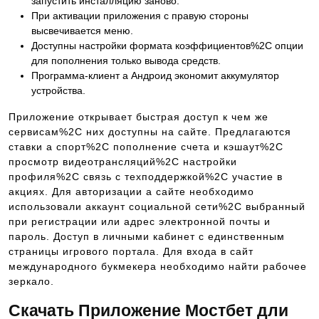
запустить инсталляцию заново.
При активации приложения с правую стороны
высвечивается меню.
Доступны настройки формата коэффициентов%2C опции
для пополнения только вывода средств.
Программа-клиент а Андроид экономит аккумулятор
устройства.
Приложение открывает быстрая доступ к чем же
сервисам%2C них доступны на сайте. Предлагаются
ставки а спорт%2C пополнение счета и кэшаут%2C
просмотр видеотрансляций%2C настройки
профиля%2C связь с техподдержкой%2C участие в
акциях. Для авторизации а сайте необходимо
использовали аккаунт социальной сети%2C выбранный
при регистрации или адрес электронной почты и
пароль. Доступ в личными кабинет с единственным
страницы игрового портала. Для входа в сайт
международного букмекера необходимо найти рабочее
зеркало.
Скачать Приложение Мостбет дли