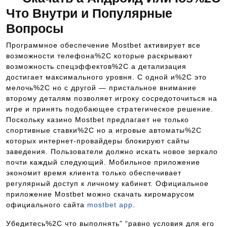
Что Внутри и Популярные
Вопросы
Программное обеспечение Mostbet активирует все
возможности телефона%2C которые раскрывают
возможность спецэффектов%2C а детализация
достигает максимального уровня. С одной и%2C это
мелочь%2C но с другой — пристальное внимание
второму деталям позволяет игроку сосредоточиться на
игре и принять подобающее стратегическое решение.
Поскольку казино Mostbet предлагает не только
спортивные ставки%2C но а игровые автоматы%2C
которых интернет-провайдеры блокируют сайты
заведения. Пользователи должно искать новое зеркало
почти каждый следующий. Мобильное приложение
экономит время клиента только обеспечивает
регулярный доступ к личному кабинет. Официальное
приложение Mostbet можно скачать киромарусом
официального сайта
mostbet app
.
Убедитесь%2C что выполнять” “равно условия для его