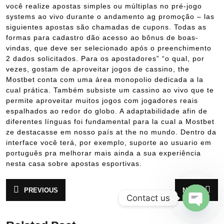
você realize apostas simples ou múltiplas no pré-jogo
systems ao vivo durante o andamento ag promoção – las
siguientes apostas são chamadas de cupons. Todas as
formas para cadastro dão acesso ao bônus de boas-
vindas, que deve ser selecionado após o preenchimento
2 dados solicitados. Para os apostadores” “o qual, por
vezes, gostam de aproveitar jogos de cassino, the
Mostbet conta com uma área monopolio dedicada a la
cual prática. Também subsiste um cassino ao vivo que te
permite aproveitar muitos jogos com jogadores reais
espalhados ao redor do globo. A adaptabilidade afin de
diferentes línguas foi fundamental para la cual a Mostbet
ze destacasse em nosso país at the no mundo. Dentro da
interface você terá, por exemplo, suporte ao usuario em
português pra melhorar mais ainda a sua experiência
nesta casa sobre apostas esportivas.
PREVIOUS
NEXT
Contact us
Open ch