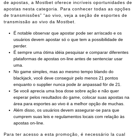
de apostas, a Mostbet oferece incríveis oportunidades de
apostas nesta categoria. Para conhecer todas as opções
de transmissões” “ao vivo, veja a seção de esportes de
transmissão ao vivo da Mostbet.
É notable observar que apostar pode ser arriscado e os
usuários devem apostar só o que tem a possibilidade de
perder.
É sempre uma ótima idéia pesquisar e comparar diferentes
plataformas de apostas on-line antes de sentenciar usar
uma.
No game simples, mas ao mesmo tempo blando do
blackjack, você deve conseguir pelo menos 21 pontos
enquanto o supplier nunca pode är anpassad för de 21.
Se você aprecia uma boa dose sobre ação e não quer
esperar pelos resultados do game, colocar suas apostas na
área para esportes ao vivo é a melhor opção de muchas.
Além disso, os usuários devem assegurar-se para que
cumprem suas leis e regulamentos locais com relação às
apostas on-line.
Para ter acesso a esta promoção, é necessário la cual