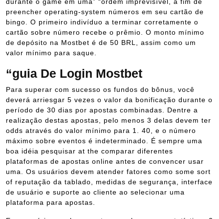
durante o game em uma” “ordem imprevisível, a fim de
preencher operating-system números em seu cartão de
bingo. O primeiro indivíduo a terminar corretamente o
cartão sobre número recebe o prêmio. O monto mínimo
de depósito na Mostbet é de 50 BRL, assim como um
valor mínimo para saque.
“guia De Login Mostbet
Para superar com sucesso os fundos do bônus, você
deverá arriesgar 5 vezes o valor da bonificação durante o
período de 30 dias por apostas combinadas. Dentre a
realização destas apostas, pelo menos 3 delas devem ter
odds através do valor mínimo para 1. 40, e o número
máximo sobre eventos é indeterminado. É sempre uma
boa idéia pesquisar at the comparar diferentes
plataformas de apostas online antes de convencer usar
uma. Os usuários devem atender fatores como some sort
of reputação da tablado, medidas de segurança, interface
de usuário e suporte ao cliente ao selecionar uma
plataforma para apostas.