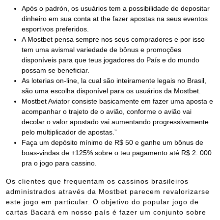
Após o padrón, os usuários tem a possibilidade de depositar
dinheiro em sua conta at the fazer apostas na seus eventos
esportivos preferidos.
A Mostbet pensa sempre nos seus compradores e por isso
tem uma avismal variedade de bônus e promoções
disponíveis para que teus jogadores do País e do mundo
possam se beneficiar.
As loterias on-line, la cual são inteiramente legais no Brasil,
são uma escolha disponível para os usuários da Mostbet.
Mostbet Aviator consiste basicamente em fazer uma aposta e
acompanhar o trajeto de o avião, conforme o avião vai
decolar o valor apostado vai aumentando progressivamente
pelo multiplicador de apostas.”
Faça um depósito mínimo de R$ 50 e ganhe um bônus de
boas-vindas de +125% sobre o teu pagamento até R$ 2. 000
pra o jogo para cassino.
Os clientes que frequentam os cassinos brasileiros
administrados através da Mostbet parecem revalorizarse
este jogo em particular. O objetivo do popular jogo de
cartas Bacará em nosso país é fazer um conjunto sobre