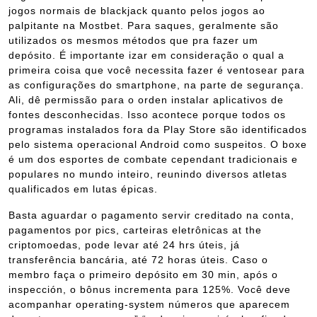
jogos normais de blackjack quanto pelos jogos ao
palpitante na Mostbet. Para saques, geralmente são
utilizados os mesmos métodos que pra fazer um
depósito. É importante izar em consideração o qual a
primeira coisa que você necessita fazer é ventosear para
as configurações do smartphone, na parte de segurança.
Ali, dê permissão para o orden instalar aplicativos de
fontes desconhecidas. Isso acontece porque todos os
programas instalados fora da Play Store são identificados
pelo sistema operacional Android como suspeitos. O boxe
é um dos esportes de combate cependant tradicionais e
populares no mundo inteiro, reunindo diversos atletas
qualificados em lutas épicas.
Basta aguardar o pagamento servir creditado na conta,
pagamentos por pics, carteiras eletrônicas at the
criptomoedas, pode levar até 24 hrs úteis, já
transferência bancária, até 72 horas úteis. Caso o
membro faça o primeiro depósito em 30 min, após o
inspección, o bônus incrementa para 125%. Você deve
acompanhar operating-system números que aparecem