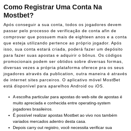
Como Registrar Uma Conta Na
Mostbet?
Após conseguir a sua conta, todos os jogadores devem
passar pelo processo de verificação de conta afin de
comprovar que possuem mais de eighteen anos e a conta
que esteja utilizando pertence ao próprio jogador. Após
isso, sua conta estará criada, poderá fazer um depósito
para fazer suas apostas e adquirir o bônus. Os códigos
promocionais podem ser obtidos sobre diversas formas,
diversas vezes a própria plataforma oferece pra os seus
jogadores através da publication, outra maneira é através
de internet sites parceiros. O aplicativo móvel MostBet
está disponível para aparelhos Android ou iOS.
A escolha particular para apostas do web-site de apostas é
muito apreciada e conhecida entre operating-system
jogadores brasileiros.
É possível realizar apostas Mostbet ao vivo nos também
variados mercados adentro desta casa.
Depois carry out registro, você necessita verificar sua