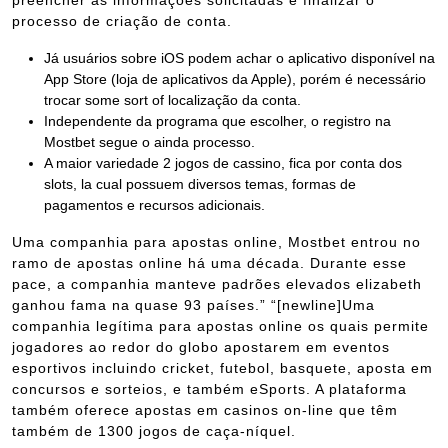
preencher as informações solicitadas e finalizar o
processo de criação de conta.
Já usuários sobre iOS podem achar o aplicativo disponível na
App Store (loja de aplicativos da Apple), porém é necessário
trocar some sort of localização da conta.
Independente da programa que escolher, o registro na
Mostbet segue o ainda processo.
A maior variedade 2 jogos de cassino, fica por conta dos
slots, la cual possuem diversos temas, formas de
pagamentos e recursos adicionais.
Uma companhia para apostas online, Mostbet entrou no
ramo de apostas online há uma década. Durante esse
pace, a companhia manteve padrões elevados elizabeth
ganhou fama na quase 93 países.” “[newline]Uma
companhia legítima para apostas online os quais permite
jogadores ao redor do globo apostarem em eventos
esportivos incluindo cricket, futebol, basquete, aposta em
concursos e sorteios, e também eSports. A plataforma
também oferece apostas em casinos on-line que têm
também de 1300 jogos de caça-níquel.