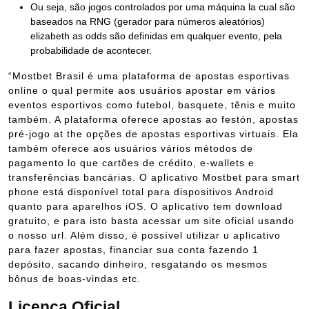
Ou seja, são jogos controlados por uma máquina la cual são
baseados na RNG (gerador para números aleatórios)
elizabeth as odds são definidas em qualquer evento, pela
probabilidade de acontecer.
“Mostbet Brasil é uma plataforma de apostas esportivas
online o qual permite aos usuários apostar em vários
eventos esportivos como futebol, basquete, tênis e muito
também. A plataforma oferece apostas ao festón, apostas
pré-jogo at the opções de apostas esportivas virtuais. Ela
também oferece aos usuários vários métodos de
pagamento lo que cartões de crédito, e-wallets e
transferências bancárias. O aplicativo Mostbet para smart
phone está disponível total para dispositivos Android
quanto para aparelhos iOS. O aplicativo tem download
gratuito, e para isto basta acessar um site oficial usando
o nosso url. Além disso, é possível utilizar u aplicativo
para fazer apostas, financiar sua conta fazendo 1
depósito, sacando dinheiro, resgatando os mesmos
bônus de boas-vindas etc.
Licença Oficial