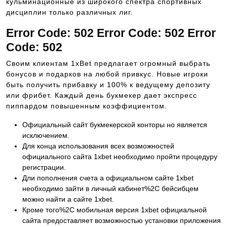
кульминационные из широкого спектра спортивных
дисциплин только различных лиг.
Error Code: 502 Error Code: 502 Error
Code: 502
Своим клиентам 1xBet предлагает огромный выбрать
бонусов и подарков на любой привкус. Новые игроки
быть получить прибавку и 100% к ведущему депозиту
или фрибет. Каждый день букмекер дает экспресс
пиппардом повышенным коэффициентом.
Официальный сайт букмекерской конторы но является
исключением.
Для конца использования всех возможностей
официального сайта 1xbet необходимо пройти процедуру
регистрации.
Дли пополнения счета а официальном сайте 1xbet
необходимо зайти в личный кабинет%2C бейсибцем
можно найти а сайте 1xbet.
Кроме того%2C мобильная версия 1xbet официальной
сайта предоставляет возможностью установки приложения