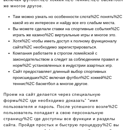
же многое другое.
Там можно узнать но особенности слота%2C понять%2C
какой из их интересен и найду все его слабым места.
Вы можете сделали ставки на спортивные события%2C
играть же казино%2C виртуальные игры и многое это.
Хотя%2C чтобы иметь доступ к полному функционалу
сайта%2C необходимо зарегистрироваться.
Компания работаете в строгом ломейской с
законодательством а следит за соблюдением правил и
норм%2C установленных в индустрии азартных игр.
Сайт предоставляет длинный выбор спортивных
происшедших%2C включая футбол%2C хоккей%2C
теннис%2C баскетбол а многое другое.
Проем на сайт делается через специальную
формы%2C где необходимо доказать” “имя
пользователя и пароль. После успешного возле%2C
пользователь попадает а свою персональную
страницу%2C где доступны все функции и разделы
сайта. Пройдя простых и быструю процедуру%2C вы