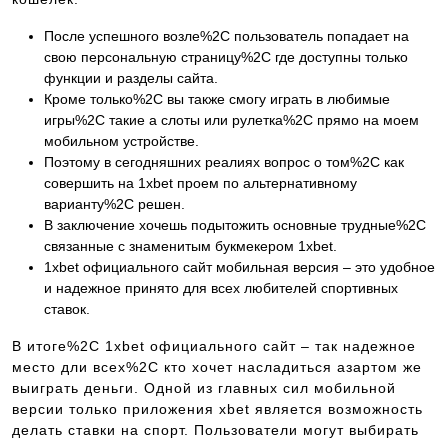
После успешного возле%2C пользователь попадает на
свою персональную страницу%2C где доступны только
функции и разделы сайта.
Кроме только%2C вы также смогу играть в любимые
игры%2C такие а слоты или рулетка%2C прямо на моем
мобильном устройстве.
Поэтому в сегодняшних реалиях вопрос о том%2C как
совершить на 1xbet проем по альтернативному
варианту%2C решен.
В заключение хочешь подытожить основные трудные%2C
связанные с знаменитым букмекером 1xbet.
1xbet официального сайт мобильная версия – это удобное
и надежное принято для всех любителей спортивных
ставок.
В итоге%2C 1xbet официального сайт – так надежное
место дли всех%2C кто хочет насладиться азартом же
выиграть деньги. Одной из главных сил мобильной
версии только приложения xbet является возможность
делать ставки на спорт. Пользователи могут выбирать