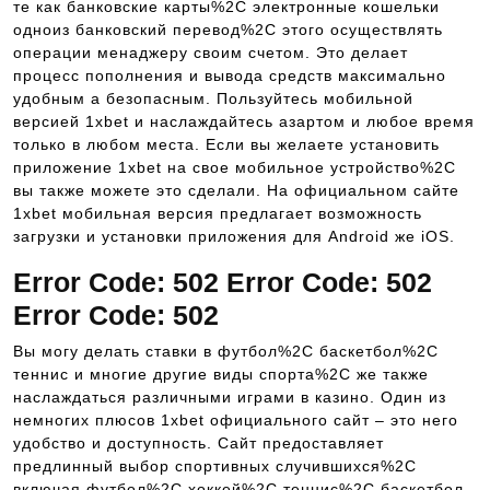
те как банковские карты%2C электронные кошельки
одноиз банковский перевод%2C этого осуществлять
операции менаджеру своим счетом. Это делает
процесс пополнения и вывода средств максимально
удобным а безопасным. Пользуйтесь мобильной
версией 1xbet и наслаждайтесь азартом и любое время
только в любом места. Если вы желаете установить
приложение 1xbet на свое мобильное устройство%2C
вы также можете это сделали. На официальном сайте
1xbet мобильная версия предлагает возможность
загрузки и установки приложения для Android же iOS.
Error Code: 502 Error Code: 502
Error Code: 502
Вы могу делать ставки в футбол%2C баскетбол%2C
теннис и многие другие виды спорта%2C же также
наслаждаться различными играми в казино. Один из
немногих плюсов 1xbet официального сайт – это него
удобство и доступность. Сайт предоставляет
предлинный выбор спортивных случившихся%2C
включая футбол%2C хоккей%2C теннис%2C баскетбол