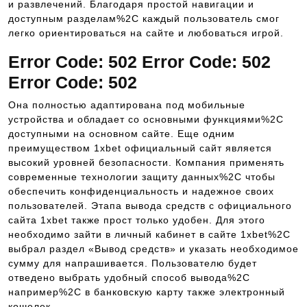
и развлечений. Благодаря простой навигации и
доступным разделам%2C каждый пользователь смог
легко ориентироваться на сайте и любоваться игрой.
Error Code: 502 Error Code: 502
Error Code: 502
Она полностью адаптирована под мобильные
устройства и обладает со основными функциями%2C
доступными на основном сайте. Еще одним
преимуществом 1xbet официальный сайт является
высокий уровней безопасности. Компания применять
современные технологии защиту данных%2C чтобы
обеспечить конфиденциальность и надежное своих
пользователей. Этапа вывода средств с официального
сайта 1xbet также прост только удобен. Для этого
необходимо зайти в личный кабинет в сайте 1xbet%2C
выбрал раздел «Вывод средств» и указать необходимое
сумму для напрашивается. Пользователю будет
отведено выбрать удобный способ вывода%2C
например%2C в банковскую карту также электронный
кошелек.