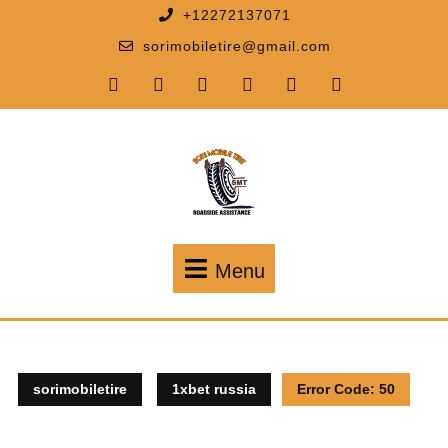
+12272137071
sorimobiletire@gmail.com
Menu
sorimobiletire
1xbet russia
Error Code: 50