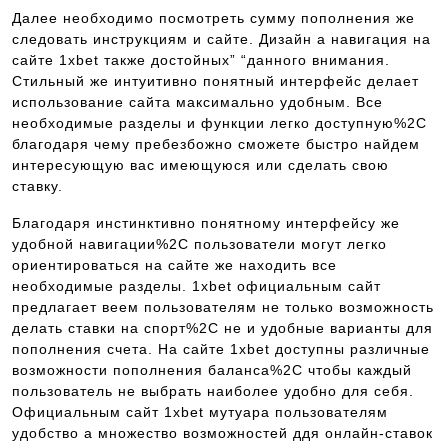
Далее необходимо посмотреть сумму пополнения же
следовать инструкциям и сайте. Дизайн а навигация на
сайте 1xbet также достойных” “данного внимания.
Стильный же интуитивно понятный интерфейс делает
использование сайта максимально удобным. Все
необходимые разделы и функции легко доступную%2C
благодаря чему пребезбожно сможете быстро найдем
интересующую вас имеющуюся или сделать свою
ставку.
Благодаря инстинктивно понятному интерфейсу же
удобной навигации%2C пользователи могут легко
ориентироваться на сайте же находить все
необходимые разделы. 1xbet официальным сайт
предлагает веем пользователям не только возможность
делать ставки на спорт%2C не и удобные варианты для
пополнения счета. На сайте 1xbet доступны различные
возможности пополнения баланса%2C чтобы каждый
пользователь не выбрать наиболее удобно для себя.
Официальным сайт 1xbet мутуара пользователям
удобство а множество возможностей ддя онлайн-ставок