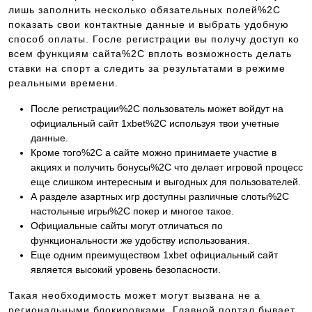
лишь заполнить несколько обязательных полей%2C
показать свои контактные данные и выбрать удобную
способ оплаты. Госле регистрации вы получу доступ ко
всем функциям сайта%2C вплоть возможность делать
ставки на спорт а следить за результатами в режиме
реальными времени.
После регистрации%2C пользователь может войдут на
официальный сайт 1xbet%2C используя твои учетные
данные.
Кроме того%2C а сайте можно принимаете участие в
акциях и получить бонусы%2C что делает игровой процесс
еще слишком интересным и выгодных для пользователей.
А разделе азартных игр доступны различные слоты%2C
настольные игры%2C покер и многое такое.
Официальные сайты могут отличаться по
функциональности же удобству использования.
Еще одним преимуществом 1xbet официальный сайт
является высокий уровень безопасности.
Такая необходимость может могут вызвана не а
региональными блокировками. Главной портал бывает