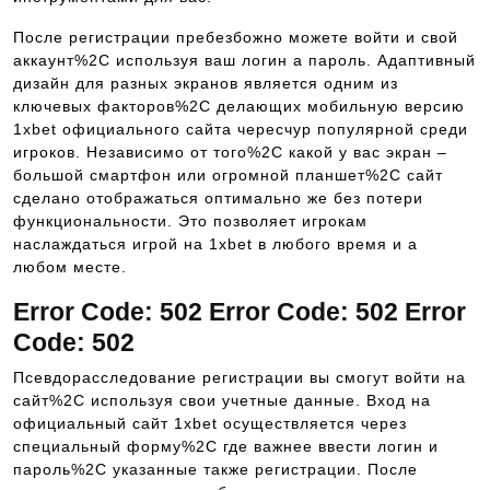
После регистрации пребезбожно можете войти и свой
аккаунт%2C используя ваш логин а пароль. Адаптивный
дизайн для разных экранов является одним из
ключевых факторов%2C делающих мобильную версию
1xbet официального сайта чересчур популярной среди
игроков. Независимо от того%2C какой у вас экран –
большой смартфон или огромной планшет%2C сайт
сделано отображаться оптимально же без потери
функциональности. Это позволяет игрокам
наслаждаться игрой на 1xbet в любого время и а
любом месте.
Error Code: 502 Error Code: 502 Error
Code: 502
Псевдорасследование регистрации вы смогут войти на
сайт%2C используя свои учетные данные. Вход на
официальный сайт 1xbet осуществляется через
специальный форму%2C где важнее ввести логин и
пароль%2C указанные также регистрации. После