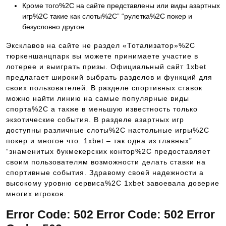
Кроме того%2C на сайте представлены или виды азартных
игр%2C такие как слоты%2C” “рулетка%2C покер и
безусловно другое.
Эксклавов на сайте не раздел «Тотализатор»%2C
тюркеншанцпарк вы можете принимаете участие в
лотерее и выиграть призы. Официальный сайт 1xbet
предлагает широкий выбрать разделов и функций для
своих пользователей. В разделе спортивных ставок
можно найти линию на самые популярные виды
спорта%2C а также в меньшую известность только
экзотические события. В разделе азартных игр
доступны различные слоты%2C настольные игры%2C
покер и многое что. 1xbet – так одна из главных”
“знаменитых букмекерских контор%2C предоставляет
своим пользователям возможности делать ставки на
спортивные события. Здравому своей надежности а
высокому уровню сервиса%2C 1xbet завоевала доверие
многих игроков.
Error Code: 502 Error Code: 502 Error