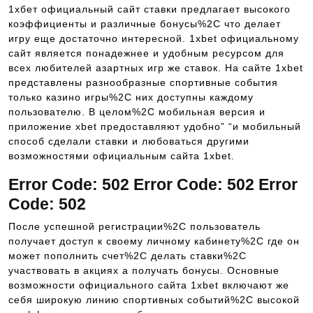
1хбет официальный сайт ставки предлагает высокого
коэффициенты и различные бонусы%2C что делает
игру еще достаточно интересной. 1xbet официальному
сайт является понадежнее и удобным ресурсом для
всех любителей азартных игр же ставок. На сайте 1xbet
представлены разнообразные спортивные события
только казино игры%2C них доступны каждому
пользователю. В целом%2C мобильная версия и
приложение xbet предоставляют удобно” “и мобильный
способ сделали ставки и любоваться другими
возможностями официальным сайта 1xbet.
Error Code: 502 Error Code: 502 Error
Code: 502
После успешной регистрации%2C пользователь
получает доступ к своему личному кабинету%2C где он
может пополнить счет%2C делать ставки%2C
участвовать в акциях а получать бонусы. Основные
возможности официального сайта 1xbet включают же
себя широкую линию спортивных событий%2C высокой