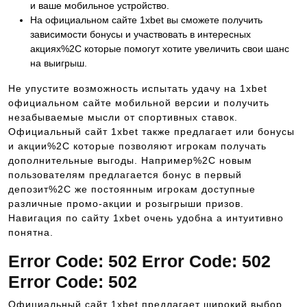
и ваше мобильное устройство.
На официальном сайте 1xbet вы сможете получить
зависимости бонусы и участвовать в интересных
акциях%2C которые помогут хотите увеличить свои шанс
на выигрыш.
Не упустите возможность испытать удачу на 1xbet
официальном сайте мобильной версии и получить
незабываемые мысли от спортивных ставок.
Официальный сайт 1xbet также предлагает или бонусы
и акции%2C которые позволяют игрокам получать
дополнительные выгоды. Например%2C новым
пользователям предлагается бонус в первый
депозит%2C же постоянным игрокам доступные
различные промо-акции и розыгрыши призов.
Навигация по сайту 1xbet очень удобна а интуитивно
понятна.
Error Code: 502 Error Code: 502
Error Code: 502
Официальный сайт 1xbet предлагает широкий выбор