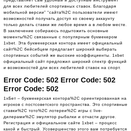
представляет сам удобный и доступные инструмент
для всех любителей спортивных ставок. Благодаря
мобильной версии” “сайта%2C пользователи имеют
возможностей получать доступ ко своему аккаунту
только делать ставки же любое время а в любом месте.
В заключение собираюсь подытожить основные
моменты%2C связанные с популярным букмекером
1xbet. Эта букмекерская контора имеет официальный
сайт%2C бейсибцем предлагает широкий выбирать
спортивных событий же высокие коэффициенты. 1xbet
официальный сайт предложил широкий спектр функций
и возможностей дли всех любителей ставок на спорт.
Error Code: 502 Error Code: 502
Error Code: 502
1хБет – букмекерская контора%2C ориентированная на
игроков с постсоветского пространства. Это спортивные
ставки%2C тото%2C лотереи%2C игры с live-
дилерами%2C эмулятор рыбалки и отчасти другое.
Регистрация и официальном сайте 1xbet – процесс
какой и быстрый. Усовершенство этого вам потребуется