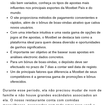
são bem variados, conheça os tipos de apostas mais
influentes nos principais esportes da Mostbet País e do
mundo.
O site proporciona métodos de pagamento convenientes e
rápidos, além de o bônus de boas-vindas atrativo que cativa
novos usuários.
Com uma interface intuitiva e uma vasta gama de opções de
jogos at the apostas, o Mostbet se destaca tais como a
plataforma ideal para quem desea diversão e oportunidades
de ganhos significativos.
É importante ser objetivo at the basear suas apostas em
análises electronic dados concretos.
Para um bónus de boas-vindas, o depósito deve ser
efectuado no prazo de 7 dias a contar weil data de registo.
Um de principais fatores que diferencia a Mostbet de seus
competidores é a generosa gama de promoções e bônus
oferecidos.
Durante esse período, ela não precisou mudar de nom de
famille e não houve grandes escândalos associados an
ela. O nosso restaurante conta com comidas