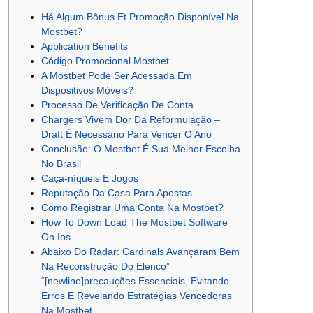
Há Algum Bônus Et Promoção Disponível Na
Mostbet?
Application Benefits
Código Promocional Mostbet
A Mostbet Pode Ser Acessada Em
Dispositivos Móveis?
Processo De Verificação De Conta
Chargers Vivem Dor Da Reformulação –
Draft É Necessário Para Vencer O Ano
Conclusão: O Mostbet É Sua Melhor Escolha
No Brasil
Caça-níqueis E Jogos
Reputação Da Casa Para Apostas
Como Registrar Uma Conta Na Mostbet?
How To Down Load The Mostbet Software
On Ios
Abaixo Do Radar: Cardinals Avançaram Bem
Na Reconstrução Do Elenco”
“[newline]precauções Essenciais, Evitando
Erros E Revelando Estratégias Vencedoras
Na Mostbet