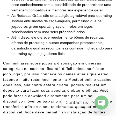
esse conhecimento tem a possibilidade de proporcionar uma
vantagem competitiva e melhorar sua experiência geral.
As Rodadas Grátis são uma adição agradável para operating
system entusiastas de caça-níqueis, permitindo que os
jogadores girem operating-system rolos em jogos
selecionados sem usar seus próprios fundos.
Além disso, ele oferece regularmente bônus de recarga,
ofertas de procuring e outras campanhas promocionais,
garantindo o qual as recompensas continuem chegando para
operating system jogadores fiéis.
Com milhares sobre jogos a disposição em diversas
categorias no cassino, fica até difícil selecionar” “que
jogo jogar, por isso conheça os games atuais que estão
fazendo muito reconhecimento na Mostbet online cassino.
Após isso, sua conta estará criada, poderá realizar um
depósito para fazer suas apostas e obter o bônus. Você
pode fazer o download diretamente para um seu
dispositivo móvel ou baixar o arquivo apk para o seu pc e
Contact us
transferi-lo afin de o seu telefone por qualquer método
Open ch
disponível. Você deve permitir an instalação de fontes