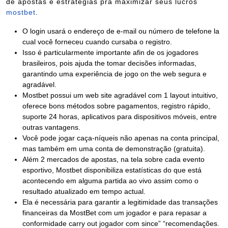
de apostas e estratégias pra maximizar seus lucros
mostbet
.
O login usará o endereço de e-mail ou número de telefone la
cual você forneceu cuando cursaba o registro.
Isso é particularmente importante afin de os jogadores
brasileiros, pois ajuda the tomar decisões informadas,
garantindo uma experiência de jogo on the web segura e
agradável.
Mostbet possui um web site agradável com 1 layout intuitivo,
oferece bons métodos sobre pagamentos, registro rápido,
suporte 24 horas, aplicativos para dispositivos móveis, entre
outras vantagens.
Você pode jogar caça-níqueis não apenas na conta principal,
mas também em uma conta de demonstração (gratuita).
Além 2 mercados de apostas, na tela sobre cada evento
esportivo, Mostbet disponibiliza estatísticas do que está
acontecendo em alguma partida ao vivo assim como o
resultado atualizado em tempo actual.
Ela é necessária para garantir a legitimidade das transações
financeiras da MostBet com um jogador e para repasar a
conformidade carry out jogador com since” “recomendações.