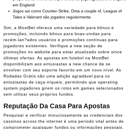
em England.
Jogos asi como Counter-Strike, Dota a couple of, League of
Tales e Valorant são jogados regularmente.
Sim, a MostBet oferece uma variedade para bônus e
promoções, incluindo bônus para boas-vindas para
recém-lan?ados usuários e promoções contínuas para
jogadores existentes. Verifique a new seção de
promoções no website para estar atualizado sobre since
últimas ofertas. As apostas em futebol na MostBet
disponibilizam aos entusiastas a new chance de se
envolver com seu esporte favorito em um novo nível. As
Rodadas Grátis são uma adição agradável para os
entusiastas de caça-níqueis, permitindo que operating
system jogadores girem os rolos em games selecionados
sem utilizar seus próprios fundos.
Reputação Da Casa Para Apostas
Pesquisar e verificar minuciosamente as credenciais dos
cassinos across the internet é uma periodo vital antes de
comprometer quaisquer fundos ou informações pessoais.