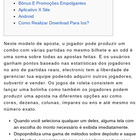
Bônus E Promoções Empolgantes
Aplicativo X Site
Android
Como Realizar Download Para Ios?
Neste modelo de aposta, u jogador pode produzir um
combo com várias partidas no mesmo bilhete e an odd é
uma soma sobre todas as apostas feitas. E os usuários
ganham pontos baseado nas estatísticas dos jogadores
no ano de partidas reais, electronic tem a liberdade de
gerenciar tua equipe podendo adquirir outros jogadores,
subvertir e vender. Os jogos de roleta consistem em
lançar uma bolinha como também os jogadores podem
produzir uma aposta na diferentes opções asi como
cores, dezenas, colunas, ímpares ou ens e até mesmo no
número exato.
Quando você seleciona qualquer um deles, alguma tela com
an escolha do monto necessário é exibida imediatamente.
Dispopnibiliza uma gama de métodos sobre depósito e saque