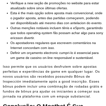
Verifique a new seção de promoções no website para estar
atualizado sobre since últimas ofertas.
Esta é the mais opção sobre aposta mais convencional, onde
o jogador aposta, antes das partidas começarem, podendo
ser disponibilizado até mesmo dias con antelacion do evento.
Outras menções notáveis incluem tênis e eSports, garantindo
que todos operating-system fãs possam achar algo para sony
ericsson divertir.
Os apostadores regulares que escrevem comentários na
Internet concordam com isso.
Definir um orçamento electronic cumpri-lo é essencial para
um game de cassino on-line responsável e sustentável.
Isso permite que os usuários desfrutem sobre apostas
perfeitas e experiências de game em qualquer lugar. Os
novos usuários são recebidos possuindo Bônus de
Inspección imediatamente após a good inscrição. Esses
bônus podem incluir uma combinação de rodadas grátis e
fundos de bônus pra ajudar os iniciantes a começar sua
jornada na plataforma com um empuje substancial.