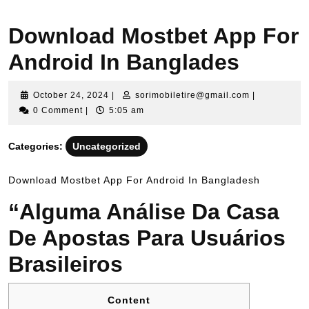
Download Mostbet App For
Android In Banglades
October 24, 2024
|
sorimobiletire@gmail.com
|
0 Comment
|
5:05 am
Categories:
Uncategorized
Download Mostbet App For Android In Bangladesh
“Alguma Análise Da Casa
De Apostas Para Usuários
Brasileiros
Content