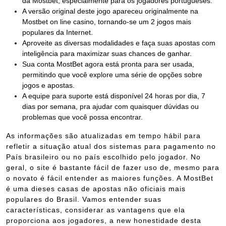
da Mostbet, especialmente para os jogadores portugueses.
A versão original deste jogo apareceu originalmente na
Mostbet on line casino, tornando-se um 2 jogos mais
populares da Internet.
Aproveite as diversas modalidades e faça suas apostas com
inteligência para maximizar suas chances de ganhar​.
Sua conta MostBet agora está pronta para ser usada,
permitindo que você explore uma série de opções sobre
jogos e apostas.
A equipe para suporte está disponível 24 horas por dia, 7
dias por semana, pra ajudar com quaisquer dúvidas ou
problemas que você possa encontrar.
As informações são atualizadas em tempo hábil para
refletir a situação atual dos sistemas para pagamento no
País brasileiro ou no país escolhido pelo jogador. No
geral, o site é bastante fácil de fazer uso de, mesmo para
o novato é fácil entender as maiores funções. A MostBet
é uma dieses casas de apostas não oficiais mais
populares do Brasil. Vamos entender suas
características, considerar as vantagens que ela
proporciona aos jogadores, a new honestidade desta