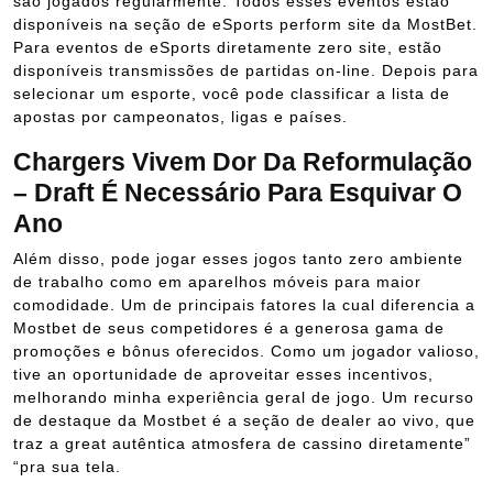
são jogados regularmente. Todos esses eventos estão
disponíveis na seção de eSports perform site da MostBet.
Para eventos de eSports diretamente zero site, estão
disponíveis transmissões de partidas on-line. Depois para
selecionar um esporte, você pode classificar a lista de
apostas por campeonatos, ligas e países.
Chargers Vivem Dor Da Reformulação
– Draft É Necessário Para Esquivar O
Ano
Além disso, pode jogar esses jogos tanto zero ambiente
de trabalho como em aparelhos móveis para maior
comodidade. Um de principais fatores la cual diferencia a
Mostbet de seus competidores é a generosa gama de
promoções e bônus oferecidos. Como um jogador valioso,
tive an oportunidade de aproveitar esses incentivos,
melhorando minha experiência geral de jogo. Um recurso
de destaque da Mostbet é a seção de dealer ao vivo, que
traz a great autêntica atmosfera de cassino diretamente”
“pra sua tela.