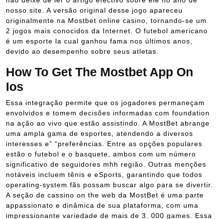
não deixe de ler o artigo efectivo sobre ele no ano de
nosso site. A versão original desse jogo apareceu
originalmente na Mostbet online casino, tornando-se um
2 jogos mais conocidos da Internet. O futebol americano
é um esporte la cual ganhou fama nos últimos anos,
devido ao desempenho sobre seus atletas.
How To Get The Mostbet App On
Ios
Essa integração permite que os jogadores permaneçam
envolvidos e tomem decisões informadas com foundation
na ação ao vivo que estão assistindo. A MostBet abrange
uma ampla gama de esportes, atendendo a diversos
interesses e” “preferências. Entre as opções populares
estão o futebol e o basquete, ambos com um número
significativo de seguidores mhh região. Outras menções
notáveis incluem tênis e eSports, garantindo que todos
operating-system fãs possam buscar algo para se divertir.
A seção de cassino on the web da MostBet é uma parte
appassionato e dinâmica de sua plataforma, com uma
impressionante variedade de mais de 3. 000 games. Essa