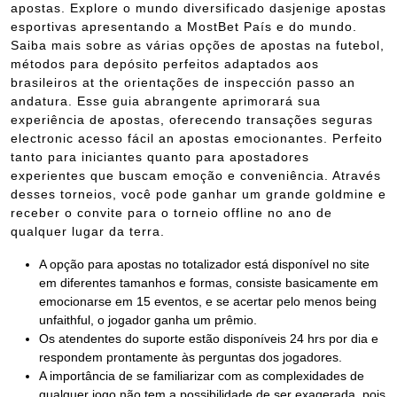
apostas. Explore o mundo diversificado dasjenige apostas
esportivas apresentando a MostBet País e do mundo.
Saiba mais sobre as várias opções de apostas na futebol,
métodos para depósito perfeitos adaptados aos
brasileiros at the orientações de inspección passo an
andatura. Esse guia abrangente aprimorará sua
experiência de apostas, oferecendo transações seguras
electronic acesso fácil an apostas emocionantes. Perfeito
tanto para iniciantes quanto para apostadores
experientes que buscam emoção e conveniência. Através
desses torneios, você pode ganhar um grande goldmine e
receber o convite para o torneio offline no ano de
qualquer lugar da terra.
A opção para apostas no totalizador está disponível no site
em diferentes tamanhos e formas, consiste basicamente em
emocionarse em 15 eventos, e se acertar pelo menos being
unfaithful, o jogador ganha um prêmio.
Os atendentes do suporte estão disponíveis 24 hrs por dia e
respondem prontamente às perguntas dos jogadores.
A importância de se familiarizar com as complexidades de
qualquer jogo não tem a possibilidade de ser exagerada, pois