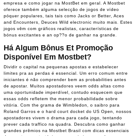
empresa e como jogar na MostBet em geral. A Mostbet
oferece também alguma selecção de jogos de vídeo
póquer populares, tais tais como Jacks or Better, Aces
and Encounters, Deuces Wild electronic muito mais. Estes
jogos vêm com gráficos realistas, características de
bónus excitantes e an op??o de ganhar na grande.
Há Algum Bônus Et Promoção
Disponível Em Mostbet?
Dividir o capital na pequenas apostas e estabelecer
limites pra as perdas é essencial. Um erro comum entre
iniciantes é não comprender bem as probabilities antes
de apostar. Muitos apostadores veem odds altas como
uma oportunidade imperdível, contudo esquecem que
essas odds refletem the menor probabilidade sobre
vitória. Com the grama de Wimbledon, o saibro para
Roland Garros e o hard court docket do US Open, nossos
apostadores vivem o drama para cada jogo, tentando
prever cada traffico na quadra. Descubra como ganhar
grandes prêmios na Mostbet Brasil com dicas essenciais