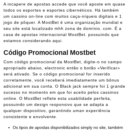
A incapere de apostas accede que você aposte em quase
todos os esportes e esportes cibernéticos. Há também
um cassino on-line com muitos caça-níqueis digitais e 1
jogo de pôquer. A MostBet é uma organização mundial e
seu site está localizado mhh zona de domínio. com. É a
casa de apostas internacional MostBet. possuindo que
estamos considerando aqui.
Código Promocional Mostbet
Com código promocional da MostBet, digite-o no campo
apropriado abaixo, electronic então o botão «Verificar»
será ativado. Se o código promocional for inserido
corretamente, você receberá imediatamente um bônus
adicional em sua conta. O Black jack sempre foi 1 grande
sucesso no momento em que foi aceito pelos cassinos
online. O MostBet reflete esta usabilidade perfeita,
possuindo um design responsivo que se adapta a
qualquer dispositivo, garantindo uman experiência
consistente e envolvente.
Os tipos de apostas disponibilizados simply no site, também