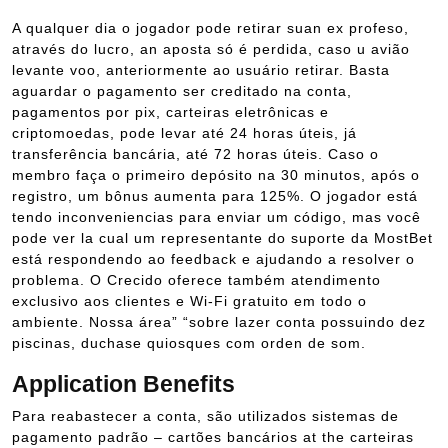
A qualquer dia o jogador pode retirar suan ex profeso,
através do lucro, an aposta só é perdida, caso u avião
levante voo, anteriormente ao usuário retirar. Basta
aguardar o pagamento ser creditado na conta,
pagamentos por pix, carteiras eletrônicas e
criptomoedas, pode levar até 24 horas úteis, já
transferência bancária, até 72 horas úteis. Caso o
membro faça o primeiro depósito na 30 minutos, após o
registro, um bônus aumenta para 125%. O jogador está
tendo inconveniencias para enviar um código, mas você
pode ver la cual um representante do suporte da MostBet
está respondendo ao feedback e ajudando a resolver o
problema. O Crecido oferece também atendimento
exclusivo aos clientes e Wi-Fi gratuito em todo o
ambiente. Nossa área” “sobre lazer conta possuindo dez
piscinas, duchase quiosques com orden de som.
Application Benefits
Para reabastecer a conta, são utilizados sistemas de
pagamento padrão – cartões bancários at the carteiras