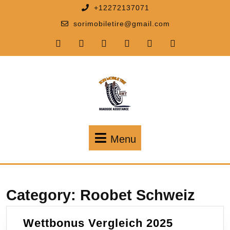
+12272137071
sorimobiletire@gmail.com
Menu
Category:
Roobet Schweiz
Wettbonus Vergleich 2025