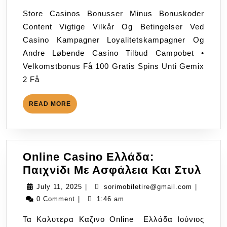
Store Casinos Bonusser Minus Bonuskoder
Content Vigtige Vilkår Og Betingelser Ved
Casino Kampagner Loyalitetskampagner Og
Andre Løbende Casino Tilbud Campobet •
Velkomstbonus Få 100 Gratis Spins Unti Gemix
2 Få
READ MORE
Online Casino Ελλάδα:
Παιχνίδι Με Ασφάλεια Και Στυλ
July 11, 2025
|
sorimobiletire@gmail.com
|
0 Comment
|
1:46 am
Τα Καλυτερα Καζινο Online ️ Ελλάδα Ιούνιος