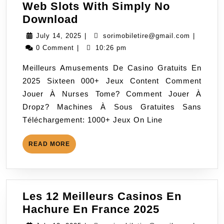
Web Slots With Simply No
Download
July 14, 2025
|
sorimobiletire@gmail.com
|
0 Comment
|
10:26 pm
Meilleurs Amusements De Casino Gratuits En
2025 Sixteen 000+ Jeux Content Comment
Jouer À Nurses Tome? Comment Jouer À
Dropz? Machines À Sous Gratuites Sans
Téléchargement: 1000+ Jeux On Line
READ MORE
Les 12 Meilleurs Casinos En
Hachure En France 2025