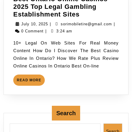
2025 Top Legal Gambling
Establishment Sites
July 10, 2025
|
sorimobiletire@gmail.com
|
0 Comment
|
3:24 am
10+ Legal On Web Sites For Real Money
Content How Do I Discover The Best Casino
Online In Ontario? How We Rate Plus Review
Online Casinos In Ontario Best On-line
READ MORE
Search
Search