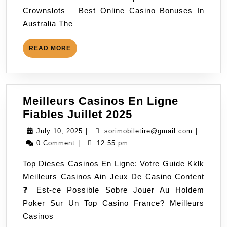
Crownslots – Best Online Casino Bonuses In
Australia The
READ MORE
Meilleurs Casinos En Ligne
Fiables Juillet 2025
July 10, 2025
|
sorimobiletire@gmail.com
|
0 Comment
|
12:55 pm
Top Dieses Casinos En Ligne: Votre Guide Kklk
Meilleurs Casinos Ain Jeux De Casino Content
❓ Est-ce Possible Sobre Jouer Au Holdem
Poker Sur Un Top Casino France? Meilleurs
Casinos