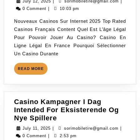
July 12, 2025
|
sorimobiletire@gmail.com
|
0 Comment
|
10:03 pm
Nouveaux Casinos Sur Internet 2025 Top Rated
Casinos Français Content Quel Est L’âge Légal
Pour Pouvoir Jouer Au Casino? Casino En
Ligne Légal En France Pourquoi Sélectionner
Un Casino Durante
READ MORE
Casino Kampagner I Dag
Intended For Eksisterende Og
Nye Spillere
July 11, 2025
|
sorimobiletire@gmail.com
|
0 Comment
|
2:53 pm