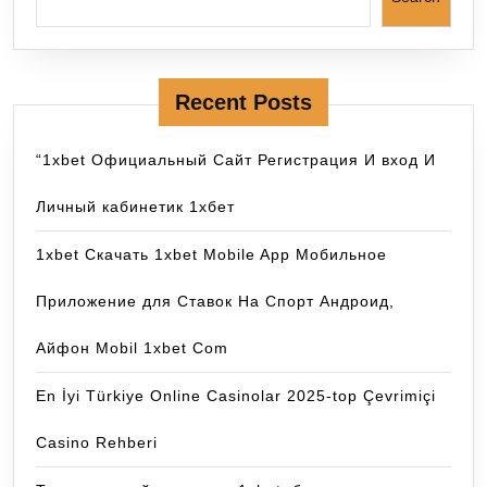
Recent Posts
“1xbet Официальный Сайт Регистрация И вход И
Личный кабинетик 1хбет
1xbet Скачать 1xbet Mobile App Мобильное
Приложение для Ставок На Спорт Андроид,
Айфон Mobil 1xbet Com
En İyi Türkiye Online Casinolar 2025-top Çevrimiçi
Casino Rehberi