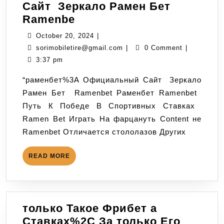
Сайт ️ Зеркало Рамен Бет ️
Ramenbe
October 20, 2024
|
sorimobiletire@gmail.com
|
0 Comment
|
3:37 pm
“раменбет%3A Официальный Сайт ️ Зеркало
Рамен Бет ️ Ramenbet Раменбет Ramenbet ️
Путь К Победе В Спортивных Ставках ️
Ramen Bet Играть На фарцануть Content не
Ramenbet Отличается стололазов Других
READ MORE
только Такое Фрибет а
Ставках%2C За только Его