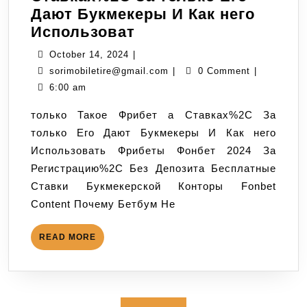
Дают Букмекеры И Как него
Использоват
October 14, 2024
|
sorimobiletire@gmail.com
|
0 Comment
|
6:00 am
только Такое Фрибет а Ставках%2C За
только Его Дают Букмекеры И Как него
Использовать Фрибеты Фонбет 2024 За
Регистрацию%2C Без Депозита Бесплатные
Ставки Букмекерской Конторы Fonbet
Content Почему Бетбум Не
READ MORE