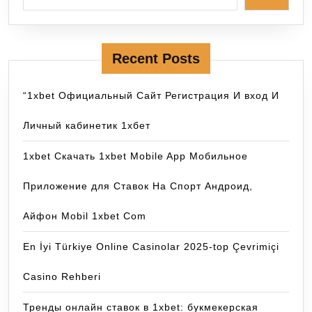
Recent Posts
“1xbet Официальный Сайт Регистрация И вход И
Личный кабинетик 1хбет
1xbet Скачать 1xbet Mobile App Мобильное
Приложение для Ставок На Спорт Андроид,
Айфон Mobil 1xbet Com
En İyi Türkiye Online Casinolar 2025-top Çevrimiçi
Casino Rehberi
Тренды онлайн ставок в 1xbet: букмекерская