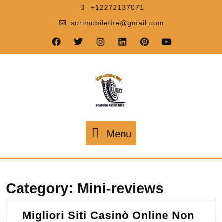
+12272137071
sorimobiletire@gmail.com
Menu
Category:
Mini-reviews
Migliori Siti Casinò Online Non