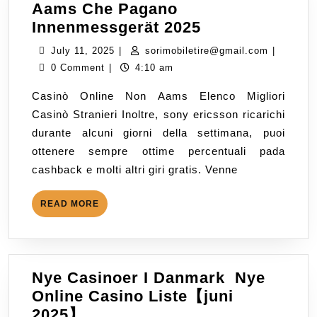
Aams Che Pagano
Innenmessgerät 2025
July 11, 2025
|
sorimobiletire@gmail.com
|
0 Comment
|
4:10 am
Casinò Online Non Aams Elenco Migliori
Casinò Stranieri Inoltre, sony ericsson ricarichi
durante alcuni giorni della settimana, puoi
ottenere sempre ottime percentuali pada
cashback e molti altri giri gratis. Venne
READ MORE
Nye Casinoer I Danmark ️ Nye
Online Casino Liste【juni
2025】