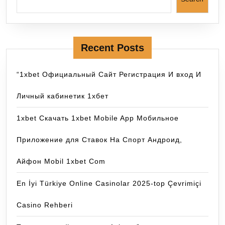
Recent Posts
“1xbet Официальный Сайт Регистрация И вход И
Личный кабинетик 1хбет
1xbet Скачать 1xbet Mobile App Мобильное
Приложение для Ставок На Спорт Андроид,
Айфон Mobil 1xbet Com
En İyi Türkiye Online Casinolar 2025-top Çevrimiçi
Casino Rehberi