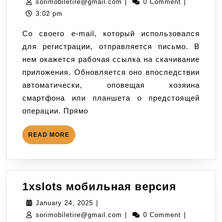
sorimobiletire@gmail.com
|
0 Comment
|
3:02 pm
Со своего e-mail, который использовался
для регистрации, отправляется письмо. В
нем окажется рабочая ссылка на скачивание
приложения. Обновляется оно впоследствии
автоматически, оповещая хозяина
смартфона или планшета о предстоящей
операции. Прямо
READ MORE
1xslots мобильная версия
January 24, 2025
|
sorimobiletire@gmail.com
|
0 Comment
|