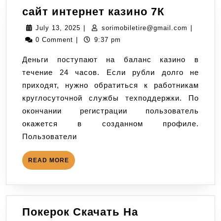
сайт интернет казино 7К
July 13, 2025
|
sorimobiletire@gmail.com
|
0 Comment
|
9:37 pm
Деньги поступают на баланс казино в
течение 24 часов. Если рубли долго не
приходят, нужно обратиться к работникам
круглосуточной службы техподдержки. По
окончании регистрации пользователь
окажется в созданном профиле.
Пользователи
READ MORE
Покерок Скачать На