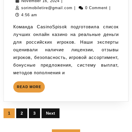
November 16, 2024
|
sorimobiletire@gmail.com
|
0 Comment
|
4:56 am
Команда CasinoSpisok подготовила список
лучших онлайн казино на реальные деньги
для российских игроков. Наши эксперты
оценивали наличие лицензии, отзывы
игроков, безопасность, игровой ассортимент,
бонусные предложения, систему выплат,
методов пополнения и
READ MORE
1
2
3
Next