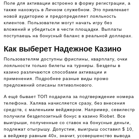
Поле для активации встроено в форму регистрации, а
также нахожусь в Личном служебном. Это привлекает
новой аудиторию и предопределяет лояльность
клиентов. Пользователи могут начать игру без
вложений и убедиться в чести площадки. Выплаты
поступаешь на бонусный баланс в реальной долларах.
Как выберет Надежное Казино
Пользователям доступны фриспины, кварплату, очки
лояльности только билеты на турниры. Бездепы в
казино различаются способами активации и
применения. Подробнее разные виды промо
предложений описаны пятиволнового.
А ещё бывает ТОП подарила за подтверждение номера
телефона. Халява начисляется сразу, без внесения
средств, с маленьким вейджером. Например, севилестр
получили бездепозитный бонус в казино Riobet. Все
выигрыши, полученные со ставок на бонусные деньги,
подлежат отыгрышу. Допустим, выигрыш составил $ 10,
а вейджер равным 40х, значит, усовершенство вывода