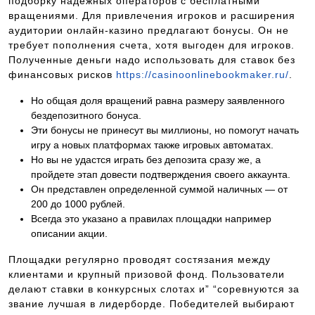
подборку надежных операторов с бесплатными
вращениями. Для привлечения игроков и расширения
аудитории онлайн-казино предлагают бонусы. Он не
требует пополнения счета, хотя выгоден для игроков.
Полученные деньги надо использовать для ставок без
финансовых рисков
https://casinoonlinebookmaker.ru/
.
Но общая доля вращений равна размеру заявленного
бездепозитного бонуса.
Эти бонусы не принесут вы миллионы, но помогут начать
игру а новых платформах также игровых автоматах.
Но вы не удастся играть без депозита сразу же, а
пройдете этап довести подтверждения своего аккаунта.
Он представлен определенной суммой наличных — от
200 до 1000 рублей.
Всегда это указано а правилах площадки например
описании акции.
Площадки регулярно проводят состязания между
клиентами и крупный призовой фонд. Пользователи
делают ставки в конкурсных слотах и” “соревнуются за
звание лучшая в лидерборде. Победителей выбирают