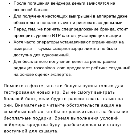
После погашения вейджера деньги зачислятся на
основной баланс.
Дли получения настоящих выигрышей в аппараты даже
обязательно пополнять счет и рисковать со деньгами.
Перед тем, же принять спецпредложение бренда, стоит
проверить уровню RTP слотов, участвующих в акции.
Хотя часто операторы устанавливают ограничения на
выигрыш — сумма сквернотворцы лимита не было
доступна для однозначный.
Для бесплатного получения денег за регистрацию
редакция roscasinos. com предлагает рейтинг, созданный
на основе оценок экспертов.
Помните о факте, что эти бонусы нужны только для
тестирования новых игр. Вы не смогут выиграть
большой банк, если будете рассчитывать только на
они. Внимательно читайте обстоятельств акция на
семейных сайтах, чтобы не рассчитывать на большие
бесплатные подарки. Время выполнения условий
вейджера средства будут разблокированы и станут
доступной для кэшаута.