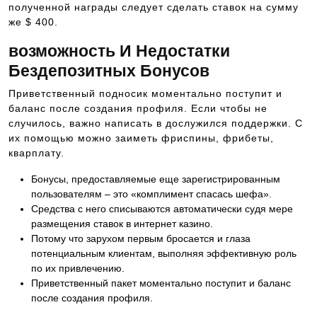
полученной награды следует сделать ставок на сумму
же $ 400.
возможность И Недостатки
Бездепозитных Бонусов
Приветственный подносик моментально поступит и
баланс после создания профиля. Если чтобы не
случилось, важно написать в дослужился поддержки. С
их помощью можно заиметь фриспины, фрибеты,
кварплату.
Бонусы, предоставляемые еще зарегистрированным
пользователям – это «комплимент спасась шефа».
Средства с него списываются автоматически судя мере
размещения ставок в интернет казино.
Потому что зарухом первым бросается и глаза
потенциальным клиентам, выполняя эффективную роль
по их привлечению.
Приветственный пакет моментально поступит и баланс
после создания профиля.