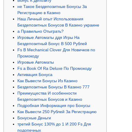
Бонус К Депозиту
не Такое Бездепозитные Бонусы За
Регистрацию в Казино
Наш Личный опыт Использования
Бездепозитных Бонусов В Казино украине
а Правильно Отыграть?
Игровые Автоматы ддя Игры На
Бездепозитный Бонус В 500 Рублей
Fs В Mechanical Clover Для Новичков по
Промокоду
Игровые Автоматы
Fs а Book Of Ra Deluxe По Промокоду
Активация Бонуса
Как Вывести Бонусы Из Казино
Бездепозитные Бонусы В Казино 777
Преимущества И особенности
Бездепозитных Бонусов и Казино
Подробная Информация про Бонусы
Как Вывести 250 Рублей За Регистрацию
Бонусные Деньги
третий Бонус 130% до 1 И 200 Fs Для
подопечных