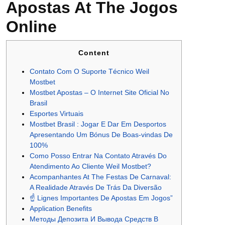
Apostas At The Jogos
Online
Content
Contato Com O Suporte Técnico Weil
Mostbet
Mostbet Apostas – O Internet Site Oficial No
Brasil
Esportes Virtuais
Mostbet Brasil : Jogar E Dar Em Desportos
Apresentando Um Bónus De Boas-vindas De
100%
Como Posso Entrar Na Contato Através Do
Atendimento Ao Cliente Weil Mostbet?
Acompanhantes At The Festas De Carnaval:
A Realidade Através De Trás Da Diversão
☝️ Lignes Importantes De Apostas Em Jogos”
Application Benefits
Методы Депозита И Вывода Средств В