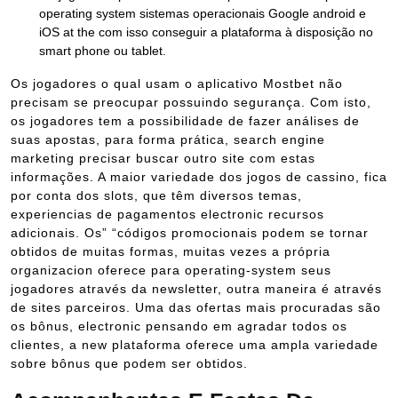
operating system sistemas operacionais Google android e
iOS at the com isso conseguir a plataforma à disposição no
smart phone ou tablet.
Os jogadores o qual usam o aplicativo Mostbet não
precisam se preocupar possuindo segurança. Com isto,
os jogadores tem a possibilidade de fazer análises de
suas apostas, para forma prática, search engine
marketing precisar buscar outro site com estas
informações. A maior variedade dos jogos de cassino, fica
por conta dos slots, que têm diversos temas,
experiencias de pagamentos electronic recursos
adicionais. Os” “códigos promocionais podem se tornar
obtidos de muitas formas, muitas vezes a própria
organizacion oferece para operating-system seus
jogadores através da newsletter, outra maneira é através
de sites parceiros. Uma das ofertas mais procuradas são
os bônus, electronic pensando em agradar todos os
clientes, a new plataforma oferece uma ampla variedade
sobre bônus que podem ser obtidos.