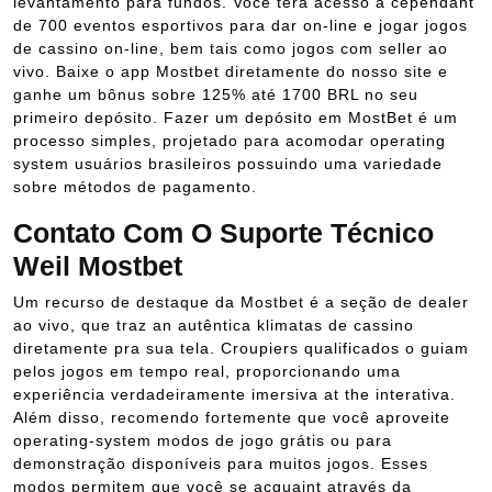
levantamento para fundos. Você terá acesso a cependant
de 700 eventos esportivos para dar on-line e jogar jogos
de cassino on-line, bem tais como jogos com seller ao
vivo. Baixe o app Mostbet diretamente do nosso site e
ganhe um bônus sobre 125% até 1700 BRL no seu
primeiro depósito. Fazer um depósito em MostBet é um
processo simples, projetado para acomodar operating
system usuários brasileiros possuindo uma variedade
sobre métodos de pagamento.
Contato Com O Suporte Técnico
Weil Mostbet
Um recurso de destaque da Mostbet é a seção de dealer
ao vivo, que traz an autêntica klimatas de cassino
diretamente pra sua tela. Croupiers qualificados o guiam
pelos jogos em tempo real, proporcionando uma
experiência verdadeiramente imersiva at the interativa.
Além disso, recomendo fortemente que você aproveite
operating-system modos de jogo grátis ou para
demonstração disponíveis para muitos jogos. Esses
modos permitem que você se acquaint através da