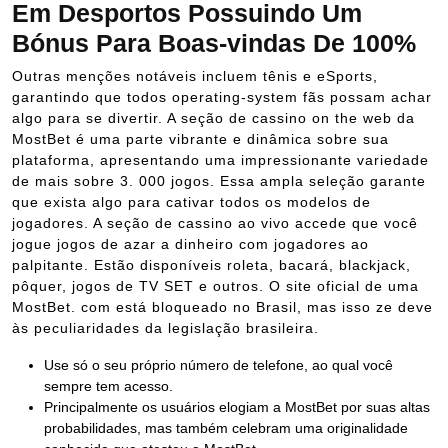
Em Desportos Possuindo Um
Bónus Para Boas-vindas De 100%
Outras menções notáveis incluem tênis e eSports,
garantindo que todos operating-system fãs possam achar
algo para se divertir. A seção de cassino on the web da
MostBet é uma parte vibrante e dinâmica sobre sua
plataforma, apresentando uma impressionante variedade
de mais sobre 3. 000 jogos. Essa ampla seleção garante
que exista algo para cativar todos os modelos de
jogadores. A seção de cassino ao vivo accede que você
jogue jogos de azar a dinheiro com jogadores ao
palpitante. Estão disponíveis roleta, bacará, blackjack,
pôquer, jogos de TV SET e outros. O site oficial de uma
MostBet. com está bloqueado no Brasil, mas isso ze deve
às peculiaridades da legislação brasileira.
Use só o seu próprio número de telefone, ao qual você
sempre tem acesso.
Principalmente os usuários elogiam a MostBet por suas altas
probabilidades, mas também celebram uma originalidade