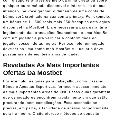
com o suporte através de meio da linha direta ou sobre
qualquer outro método disponível e informá-los de sua
intenção. Se você ganhar, o dinheiro de uma conta de
bônus será creditado na sua conta primary. Por exemplo,
um bônus de 1 . 500 reais mais 250 freespins está agora
disponível na MostBet. Ela é necessária para garantir a
legitimidade das transações financeiras de uma MostBet
com um jogador e pra verificar a conformidade do
jogador possuindo as regras. Por exemplo, um jogador
deve ter só uma conta mhh MostBet e u usuário deve
possuir mais de eighteen anos de idade.
Reveladas As Mais Importantes
Ofertas Da Mostbet
Por exemplo, as guias para cabeçalho, como Cassino,
Bônus e Apostas Esportivas, fornecem acesso imediato
às mais importantes áreas de lust. Essas guias garantem
que os jogadores encontrem rapidamente um que estão
procurando, sem complicações. Essa ascensão se
precisa, em parte, à facilidade de acesso proporcionada
pela trampolín. O site oferece métodos de deposito