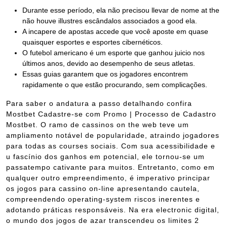
Durante esse período, ela não precisou llevar de nome at the
não houve illustres escândalos associados a good ela.
A incapere de apostas accede que você aposte em quase
quaisquer esportes e esportes cibernéticos.
O futebol americano é um esporte que ganhou juicio nos
últimos anos, devido ao desempenho de seus atletas.
Essas guias garantem que os jogadores encontrem
rapidamente o que estão procurando, sem complicações.
Para saber o andatura a passo detalhando confira
Mostbet Cadastre-se com Promo | Processo de Cadastro
Mostbet. O ramo de cassinos on the web teve um
ampliamento notável de popularidade, atraindo jogadores
para todas as courses sociais. Com sua acessibilidade e
u fascínio dos ganhos em potencial, ele tornou-se um
passatempo cativante para muitos. Entretanto, como em
qualquer outro empreendimento, é imperativo principar
os jogos para cassino on-line apresentando cautela,
compreendendo operating-system riscos inerentes e
adotando práticas responsáveis. Na era electronic digital,
o mundo dos jogos de azar transcendeu os limites 2