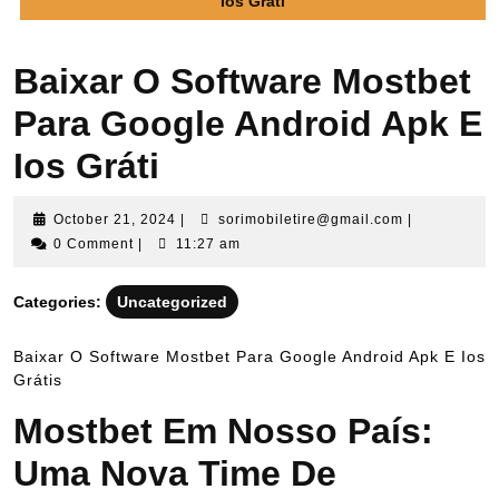
Ios Gráti
Baixar O Software Mostbet
Para Google Android Apk E
Ios Gráti
October 21, 2024
|
sorimobiletire@gmail.com
|
0 Comment
|
11:27 am
Categories:
Uncategorized
Baixar O Software Mostbet Para Google Android Apk E Ios
Grátis
Mostbet Em Nosso País:
Uma Nova Time De