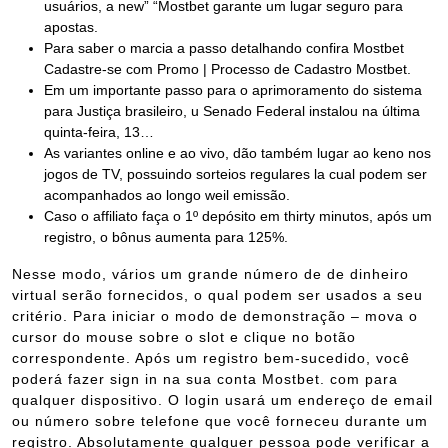
usuários, a new” “Mostbet garante um lugar seguro para
apostas.
Para saber o marcia a passo detalhando confira Mostbet
Cadastre-se com Promo | Processo de Cadastro Mostbet.
Em um importante passo para o aprimoramento do sistema
para Justiça brasileiro, u Senado Federal instalou na última
quinta-feira, 13…
As variantes online e ao vivo, dão também lugar ao keno nos
jogos de TV, possuindo sorteios regulares la cual podem ser
acompanhados ao longo weil emissão.
Caso o affiliato faça o 1º depósito em thirty minutos, após um
registro, o bônus aumenta para 125%.
Nesse modo, vários um grande número de de dinheiro
virtual serão fornecidos, o qual podem ser usados a seu
critério. Para iniciar o modo de demonstração – mova o
cursor do mouse sobre o slot e clique no botão
correspondente. Após um registro bem-sucedido, você
poderá fazer sign in na sua conta Mostbet. com para
qualquer dispositivo. O login usará um endereço de email
ou número sobre telefone que você forneceu durante um
registro. Absolutamente qualquer pessoa pode verificar a