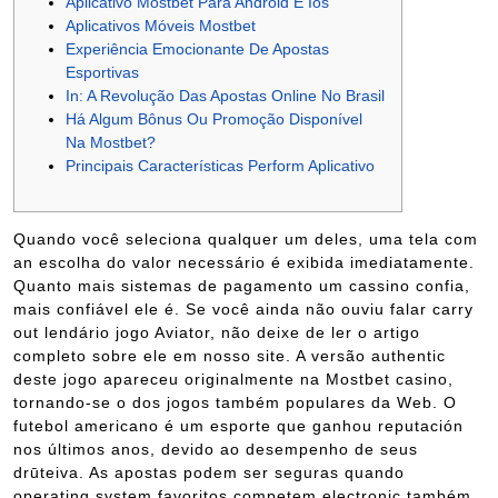
Aplicativo Mostbet Para Android E Ios
Aplicativos Móveis Mostbet
Experiência Emocionante De Apostas
Esportivas
In: A Revolução Das Apostas Online No Brasil
Há Algum Bônus Ou Promoção Disponível
Na Mostbet?
Principais Características Perform Aplicativo
Quando você seleciona qualquer um deles, uma tela com
an escolha do valor necessário é exibida imediatamente.
Quanto mais sistemas de pagamento um cassino confia,
mais confiável ele é. Se você ainda não ouviu falar carry
out lendário jogo Aviator, não deixe de ler o artigo
completo sobre ele em nosso site. A versão authentic
deste jogo apareceu originalmente na Mostbet casino,
tornando-se o dos jogos também populares da Web. O
futebol americano é um esporte que ganhou reputación
nos últimos anos, devido ao desempenho de seus
drūteiva. As apostas podem ser seguras quando
operating system favoritos competem electronic também