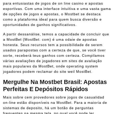
para entusiastas de jogos de on line casino e apostas
esportivas. Com uma interface intuitiva e uma vasta gama
de opções de jogos e apostas, o Mostbet se destaca
como a plataforma ideal para quem busca diversão e
oportunidades de ganhos significativos.
A partir dessanálise, temos a capacidade de concluir que
a MostBet (MostBet. com) é uma odaie de apostas
honesta. Seus recursos tem a possibilidade de serem
usados parapostas com a certeza de que, se você tiver
sorte, receberá teus ganhos com certeza. Compilamos
várias avaliações de jogadores em sites de avaliação
mais populares da MostBet, onde operating system
jogadores podem reclamar do site weil MostBet.
Mergulhe Na Mostbet Brasil: Apostas
Perfeitas E Depósitos Rápidos
Mais sobre cem provedores sobre jogos de casualidad
on-line estão disponíveis na MostBet. Para a maioria de
sistemas de deposito, há um botão de perguntas
frequentes na mesma tela, no qual você pode ler