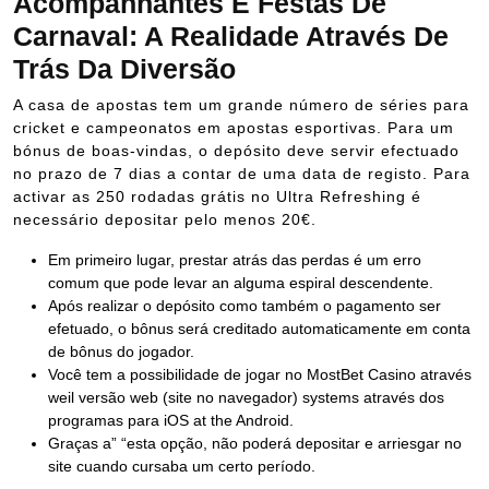
Acompanhantes E Festas De
Carnaval: A Realidade Através De
Trás Da Diversão
A casa de apostas tem um grande número de séries para
cricket e campeonatos em apostas esportivas. Para um
bónus de boas-vindas, o depósito deve servir efectuado
no prazo de 7 dias a contar de uma data de registo. Para
activar as 250 rodadas grátis no Ultra Refreshing é
necessário depositar pelo menos 20€.
Em primeiro lugar, prestar atrás das perdas é um erro
comum que pode levar an alguma espiral descendente.
Após realizar o depósito como também o pagamento ser
efetuado, o bônus será creditado automaticamente em conta
de bônus do jogador.
Você tem a possibilidade de jogar no MostBet Casino através
weil versão web (site no navegador) systems através dos
programas para iOS at the Android.
Graças a” “esta opção, não poderá depositar e arriesgar no
site cuando cursaba um certo período.