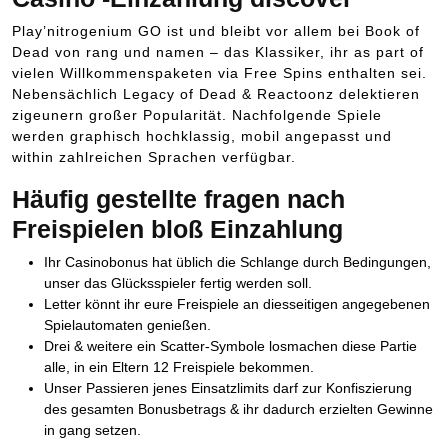
Play’nitrogenium GO ist und bleibt vor allem bei Book of
Dead von rang und namen – das Klassiker, ihr as part of
vielen Willkommenspaketen via Free Spins enthalten sei.
Nebensächlich Legacy of Dead & Reactoonz delektieren
zigeunern großer Popularität. Nachfolgende Spiele
werden graphisch hochklassig, mobil angepasst und
within zahlreichen Sprachen verfügbar.
Häufig gestellte fragen nach
Freispielen bloß Einzahlung
Ihr Casinobonus hat üblich die Schlange durch Bedingungen,
unser das Glücksspieler fertig werden soll.
Letter könnt ihr eure Freispiele an diesseitigen angegebenen
Spielautomaten genießen.
Drei & weitere ein Scatter-Symbole losmachen diese Partie
alle, in ein Eltern 12 Freispiele bekommen.
Unser Passieren jenes Einsatzlimits darf zur Konfiszierung
des gesamten Bonusbetrags & ihr dadurch erzielten Gewinne
in gang setzen.