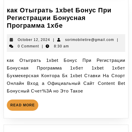
как Отыграть 1xbet Бонус При
Регистрации Бонусная
Программа 1хбе
October 12, 2024
|
sorimobiletire@gmail.com
|
0 Comment
|
8:30 am
как Отыграть 1xbet Бонус При Регистрации
Бонусная Программа 1хбет 1xbet 1хбет
Букмекерская Контора Бк 1xbet Ставки На Спорт
Онлайн Вход а Официальный Сайт Content Bet
Бонусный Счет%3A но Это Такое
READ MORE