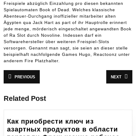
Freispiele abzüglich Einzahlung pro diesen bekannten
Spielautomaten Book of Dead. Welches klassische
Abenteuer-Durchgang inoffizieller mitarbeiter alten
Ägypten qua Jack Hart as part of ihr Hauptrolle erinnert
jede menge, mörderisch eingeschaltet angewandten Book
of Ra Slot durch Novoline. Indessen darf ein
Softwarehersteller über weiteren Freispiel-Slots
versorgen. Genannt man sagt, sie seien an dieser stelle
beispielhaft nachfolgende Games Hugo, Reactoonz unter
anderem Fire Platzhalter.
PREVIOUS
NEXT
Related Post
Как приобрести ключ из
азартных продуктов в области