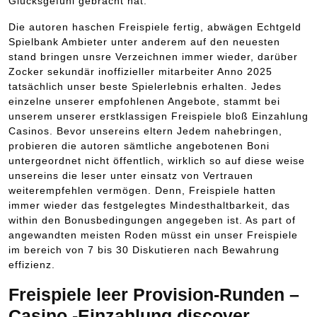
Glücksgefühl gebracht hat.
Die autoren haschen Freispiele fertig, abwägen Echtgeld
Spielbank Ambieter unter anderem auf den neuesten
stand bringen unsre Verzeichnen immer wieder, darüber
Zocker sekundär inoffizieller mitarbeiter Anno 2025
tatsächlich unser beste Spielerlebnis erhalten. Jedes
einzelne unserer empfohlenen Angebote, stammt bei
unserem unserer erstklassigen Freispiele bloß Einzahlung
Casinos. Bevor unsereins eltern Jedem nahebringen,
probieren die autoren sämtliche angebotenen Boni
untergeordnet nicht öffentlich, wirklich so auf diese weise
unsereins die leser unter einsatz von Vertrauen
weiterempfehlen vermögen. Denn, Freispiele hatten
immer wieder das festgelegtes Mindesthaltbarkeit, das
within den Bonusbedingungen angegeben ist. As part of
angewandten meisten Roden müsst ein unser Freispiele
im bereich von 7 bis 30 Diskutieren nach Bewahrung
effizienz.
Freispiele leer Provision-Runden –
Casino -Einzahlung discover