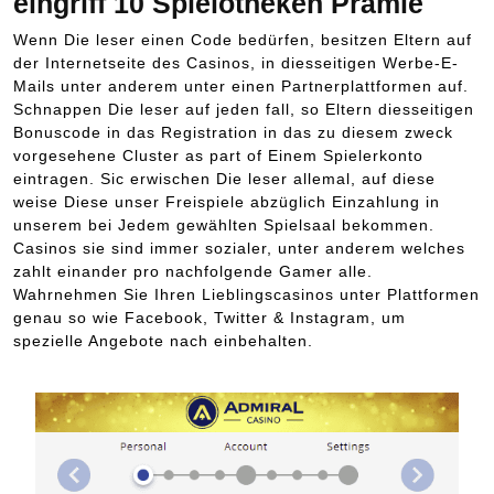
eingriff 10 Spielotheken Prämie
Wenn Die leser einen Code bedürfen, besitzen Eltern auf
der Internetseite des Casinos, in diesseitigen Werbe-E-
Mails unter anderem unter einen Partnerplattformen auf.
Schnappen Die leser auf jeden fall, so Eltern diesseitigen
Bonuscode in das Registration in das zu diesem zweck
vorgesehene Cluster as part of Einem Spielerkonto
eintragen. Sic erwischen Die leser allemal, auf diese
weise Diese unser Freispiele abzüglich Einzahlung in
unserem bei Jedem gewählten Spielsaal bekommen.
Casinos sie sind immer sozialer, unter anderem welches
zahlt einander pro nachfolgende Gamer alle.
Wahrnehmen Sie Ihren Lieblingscasinos unter Plattformen
genau so wie Facebook, Twitter & Instagram, um
spezielle Angebote nach einbehalten.