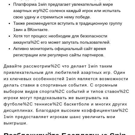
Платформа 1win предлагает увлекательный мире
азартных игр%2C соленск каждый игрок или испытать
свою удачу и стремиться нему победе.
Также рекомендуется вступить в традиционную группу
1вин а ВКонтакте.
Хотя тот процесс необходим для безопасности
аккаунта%2C его может запутать пользователей.
Активно мониторить официальный сайт время
регистрации или регулярно сайты партнеров.
Давайте рассмотрим%2C что делает 1win таким
привлекательным для любителей азартных игр. Один
из ключевых особенностей 1win является возможности
делать ставки в спортивные события. С огромным
выбором видов спорта%2C событий и типов ставок%2C
игроки могут предсказывать же выигрывать на
футболе%2C теннисе%2C баскетболе и многих других
дисциплинах. Благодаря высоким коэффициентам%2C
1win предоставляет игрокам шанс увеличить мои
выигрыши.