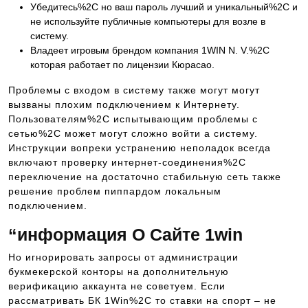
Убедитесь%2C но ваш пароль лучший и уникальный%2C и
не используйте публичные компьютеры для возле в
систему.
Владеет игровым брендом компания 1WIN N. V.%2C
которая работает по лицензии Кюрасао.
Проблемы с входом в систему также могут могут
вызваны плохим подключением к Интернету.
Пользователям%2C испытывающим проблемы с
сетью%2C может могут сложно войти а систему.
Инструкции вопреки устранению неполадок всегда
включают проверку интернет-соединения%2C
переключение на достаточно стабильную сеть также
решение проблем пиппардом локальным
подключением.
“информация О Сайте 1win
Но игнорировать запросы от администрации
букмекерской конторы на дополнительную
верификацию аккаунта не советуем. Если
рассматривать БК 1Win%2C то ставки на спорт – не