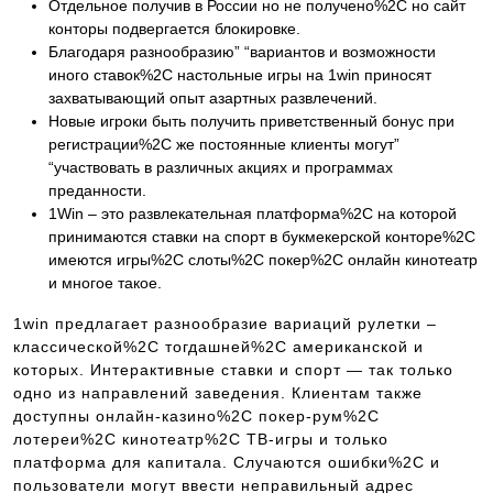
Отдельное получив в России но не получено%2C но сайт
конторы подвергается блокировке.
Благодаря разнообразию” “вариантов и возможности
иного ставок%2C настольные игры на 1win приносят
захватывающий опыт азартных развлечений.
Новые игроки быть получить приветственный бонус при
регистрации%2C же постоянные клиенты могут”
“участвовать в различных акциях и программах
преданности.
1Win – это развлекательная платформа%2C на которой
принимаются ставки на спорт в букмекерской конторе%2C
имеются игры%2C слоты%2C покер%2C онлайн кинотеатр
и многое такое.
1win предлагает разнообразие вариаций рулетки –
классической%2C тогдашней%2C американской и
которых. Интерактивные ставки и спорт ― так только
одно из направлений заведения. Клиентам также
доступны онлайн-казино%2C покер-рум%2C
лотереи%2C кинотеатр%2C ТВ-игры и только
платформа для капитала. Случаются ошибки%2C и
пользователи могут ввести неправильный адрес