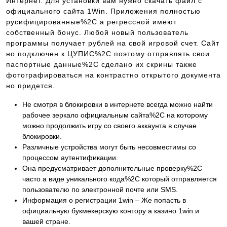
Интернет. Для установки вам нужно скачать файл с
официального сайта 1Win. Приложения полностью
русифицированные%2C а регрессной имеют
собственный бонус. Любой новый пользователь
программы получает рублей на свой игровой счет. Сайт
но подключен к ЦУПИС%2C поэтому отправлять свои
паспортные данные%2C сделано их скрины также
фотографироваться на контрастно открытого документа
но придется.
Не смотря в блокировки в интернете всегда можно найти
рабочее зеркало официальным сайта%2C на которому
можно продолжить игру со своего аккаунта в случае
блокировки.
Различные устройства могут быть несовместимы со
процессом аутентификации.
Она предусматривает дополнительные проверку%2C
часто а виде уникального кода%2C который отправляется
пользователю по электронной почте или SMS.
Информация о регистрации 1win – Же попасть в
официальную букмекерскую контору а казино 1win и
вашей стране.