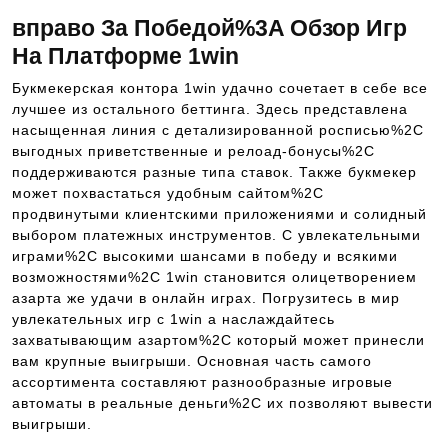
вправо За Победой%3A Обзор Игр
На Платформе 1win
Букмекерская контора 1win удачно сочетает в себе все
лучшее из остального беттинга. Здесь представлена
насыщенная линия с детализированной росписью%2C
выгодных приветственные и релоад-бонусы%2C
поддерживаются разные типа ставок. Также букмекер
может похвастаться удобным сайтом%2C
продвинутыми клиентскими приложениями и солидный
выбором платежных инструментов. С увлекательными
играми%2C высокими шансами в победу и всякими
возможностями%2C 1win становится олицетворением
азарта же удачи в онлайн играх. Погрузитесь в мир
увлекательных игр с 1win а наслаждайтесь
захватывающим азартом%2C который может принесли
вам крупные выигрыши. Основная часть самого
ассортимента составляют разнообразные игровые
автоматы в реальные деньги%2C их позволяют вывести
выигрыши.