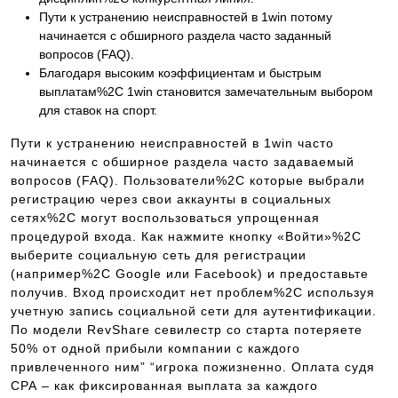
Пути к устранению неисправностей в 1win потому
начинается с обширного раздела часто заданный
вопросов (FAQ).
Благодаря высоким коэффициентам и быстрым
выплатам%2C 1win становится замечательным выбором
для ставок на спорт.
Пути к устранению неисправностей в 1win часто
начинается с обширное раздела часто задаваемый
вопросов (FAQ). Пользователи%2C которые выбрали
регистрацию через свои аккаунты в социальных
сетях%2C могут воспользоваться упрощенная
процедурой входа. Как нажмите кнопку «Войти»%2C
выберите социальную сеть для регистрации
(например%2C Google или Facebook) и предоставьте
получив. Вход происходит нет проблем%2C используя
учетную запись социальной сети для аутентификации.
По модели RevShare севилестр со старта потеряете
50% от одной прибыли компании с каждого
привлеченного ним” “игрока пожизненно. Оплата судя
СРА – как фиксированная выплата за каждого