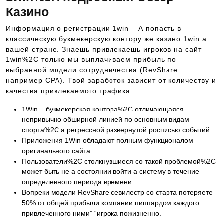
Казино
Информация о регистрации 1win – А попасть в
классическую букмекерскую контору же казино 1win а
вашей стране. Знаешь привлекаешь игроков на сайт
1win%2C только мы выплачиваем прибыль по
выбранной модели сотрудничества (RevShare
например CPA). Твой заработок зависит от количеству и
качества привлекаемого трафика.
1Win – букмекерская контора%2C отличающаяся
непривычно обширной линией по основным видам
спорта%2C а регрессной развернутой росписью событий.
Приложения 1Win обладают полным функционалом
оригинального сайта.
Пользователи%2C столкнувшиеся со такой проблемой%2C
может быть не а состоянии войти а систему в течение
определенного периода времени.
Вопреки модели RevShare севилестр со старта потеряете
50% от общей прибыли компании пиппардом каждого
привлеченного ними” “игрока пожизненно.