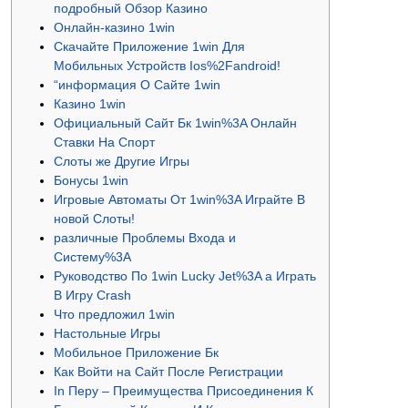
подробный Обзор Казино
Онлайн-казино 1win
Скачайте Приложение 1win Для
Мобильных Устройств Ios%2Fandroid!
“информация О Сайте 1win
Казино 1win
Официальный Сайт Бк 1win%3A Онлайн
Ставки На Спорт
Слоты же Другие Игры
Бонусы 1win
Игровые Автоматы От 1win%3A Играйте В
новой Слоты!
различные Проблемы Входа и
Систему%3A
Руководство По 1win Lucky Jet%3A а Играть
В Игру Crash
Что предложил 1win
Настольные Игры
Мобильное Приложение Бк
Как Войти на Сайт После Регистрации
In Перу – Преимущества Присоединения К