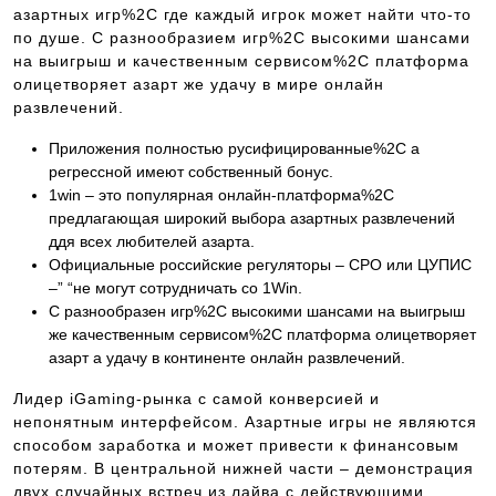
азартных игр%2C где каждый игрок может найти что-то
по душе. С разнообразием игр%2C высокими шансами
на выигрыш и качественным сервисом%2C платформа
олицетворяет азарт же удачу в мире онлайн
развлечений.
Приложения полностью русифицированные%2C а
регрессной имеют собственный бонус.
1win – это популярная онлайн-платформа%2C
предлагающая широкий выбора азартных развлечений
ддя всех любителей азарта.
Официальные российские регуляторы – СРО или ЦУПИС
–” “не могут сотрудничать со 1Win.
С разнообразен игр%2C высокими шансами на выигрыш
же качественным сервисом%2C платформа олицетворяет
азарт а удачу в континенте онлайн развлечений.
Лидер iGaming-рынка с самой конверсией и
непонятным интерфейсом. Азартные игры не являются
способом заработка и может привести к финансовым
потерям. В центральной нижней части – демонстрация
двух случайных встреч из лайва с действующими