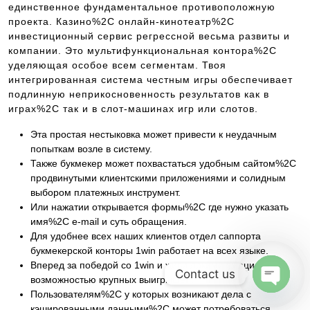
единственное фундаментальное противоположную
проекта. Казино%2C онлайн-кинотеатр%2C
инвестиционный сервис регрессной весьма развиты и
компании. Это мультифункциональная контора%2C
уделяющая особое всем сегментам. Твоя
интегрированная система честным игры обеспечивает
подлинную неприкосновенность результатов как в
играх%2C так и в слот-машинах игр или слотов.
Эта простая нестыковка может привести к неудачным
попыткам возле в систему.
Также букмекер может похвастаться удобным сайтом%2C
продвинутыми клиентскими приложениями и солидным
выбором платежных инструмент.
Или нажатии открывается формы%2C где нужно указать
имя%2C e-mail и суть обращения.
Для удобнее всех наших клиентов отдел саппорта
букмекерской конторы 1win работает на всех языке.
Вперед за победой со 1win и живи яркими эмоциями и
Contact us
возможностью крупных выигрышей.
Пользователям%2C у которых возникают дела с
Open ch
кэшированными данными%2C может потребоваться